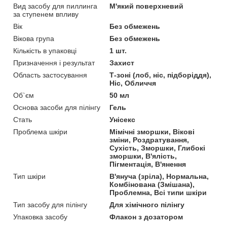
Вид засобу для пиллинга
М'який поверхневий
за ступенем впливу
Вік
Без обмежень
Вікова група
Без обмежень
Кількість в упаковці
1 шт.
Призначення і результат
Захист
Область застосування
Т-зоні (лоб, ніс, підборіддя),
Ніс, Обличчя
Об`єм
50 мл
Основа засоби для пілінгу
Гель
Стать
Унісекс
Проблема шкіри
Мімічні зморшки, Вікові
зміни, Роздратування,
Сухість, Зморшки, Глибокі
зморшки, В'ялість,
Пігментація, В'янення
Тип шкіри
В'януча (зріла), Нормальна,
Комбінована (Змішана),
Проблемна, Всі типи шкіри
Тип засобу для пілінгу
Для хімічного пілінгу
Упаковка засобу
Флакон з дозатором