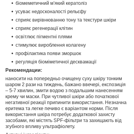
біомеметичний м'який кератоліз
усуває недосконалості рельєфу
сприяє вирівнюванню тону та текстури шкіри
сприяє регенерації клітин
освітлює пігментні плями
стимулює вироблення колагену
профілактика появи зморшок
регуляція біоміметичної десквамації
Рекомендации:
наносити на попередньо очищену суху шкіру тонким
шаром 2 рази на тиждень, бажано ввечері, експозиція
– 5-7 хвилин, змити водою з подальшим нанесенням
крему чи маски. При чутливої шкіри або початкової
негативної реакції припинити використання. Незначна
еритема та легке печиво є варіантом норми. Після
використання шкіра потребує додаткової захисту
засобами, які містять SPF-фільтри та захищають від
згубного впливу ультрафіолету.