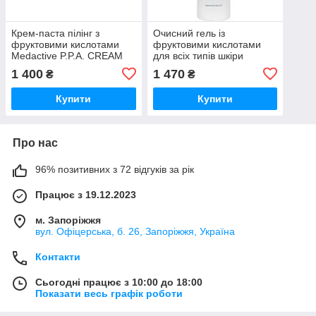
Крем-паста пілінг з
Очисний гель із
фруктовими кислотами
фруктовими кислотами
Medactive P.P.A. CREAM
для всіх типів шкіри
PEELING сream - paste &
Christina Fresh AHA
1 400
1 470
₴
₴
AHA acids, 150мл
Cleansing Gel 300 мл
Купити
Купити
Про нас
96% позитивних з 72 відгуків за рік
Працює з 19.12.2023
м. Запоріжжя
вул. Офіцерська, б. 26, Запоріжжя, Україна
Контакти
Сьогодні працює з 10:00 до 18:00
Показати весь графік роботи