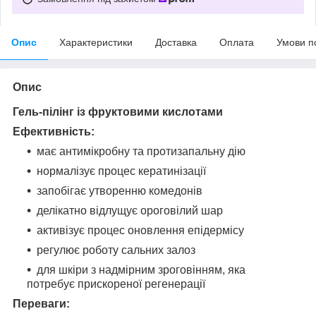
Опис
Характеристики
Доставка
Оплата
Умови п
Опис
Гель-пілінг із фруктовими кислотами
Ефективність:
має антимікробну та протизапальну дію
нормалізує процес кератинізації
запобігає утворенню комедонів
делікатно відлущує ороговілий шар
активізує процес оновлення епідермісу
регулює роботу сальних залоз
для шкіри з надмірним зроговінням, яка
потребує прискореної регенерації
Переваги: