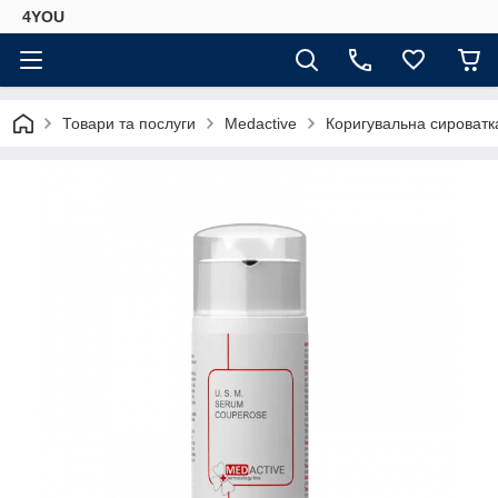
4YOU
Товари та послуги
Medactive
Коригувальна сироватк