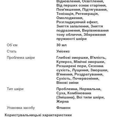
Відновлення, Освітлення,
Від перших ознак старіння,
Пом'якшення, Підтягування,
Тонізація, Регенерація,
Омолодження,
Розгладжуючий ефект,
Зняття запалення, Зняття
подразнення, Вирівнювання
тону обличчя, Збереження
пружності шкіри
Об`єм
30 мл
Стать
Унісекс
Проблема шкіри
Глибокі зморшки, В'ялість,
Купероз, Мімічні зморшки,
Розширені пори, Сезонна
сухість, Лущення, Зморшки,
В'янення, Роздратування,
Сухість, Почервоніння,
Вікові зміни
Тип шкіри
Проблемна, Нормальна,
Суха, Комбінована
(Змішана), Всі типи шкіри,
Жирна
Упаковка засобу
Флакон
Користувальницькі характеристики