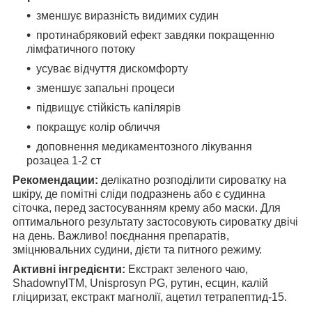
зменшує виразність видимих судин
протинабряковий ефект завдяки покращенню
лімфатичного потоку
усуває відчуття дискомфорту
зменшує запальні процеси
підвищує стійкість капілярів
покращує колір обличчя
доповнення медикаментозного лікування
розацеа 1-2 ст
Рекомендации:
делікатно розподілити сироватку на
шкіру, де помітні сліди подразнень або є судинна
сіточка, перед застосуванням крему або маски. Для
оптимального результату застосовують сироватку двічі
на день. Важливо! поєднання препаратів,
зміцнювальних судини, дієти та питного режиму.
Активні інгредієнти:
Екстракт зеленого чаю,
ShadownylTM, Unisprosyn PG, рутин, есцин, калій
гліциризат, екстракт магнолії, ацетил тетрапептид-15.