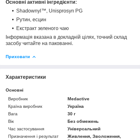
Основні активні інгредієнти:
Shadownyl™, Unisprosyn PG
Рутин, есцин
Екстракт зеленого чаю
Інформація вказана в докладній цілях, точний склад
засобу читайте на пакованні.
Приховати
Характеристики
Основні
Виробник
Medactive
Країна виробник
Україна
Вага
30 г
Вік
Без обмежень
Час застосування
Універсальний
Призначення і результат
Живлення, Зволоження,