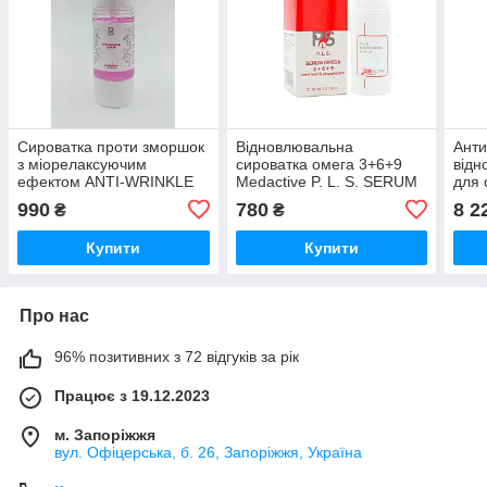
Сироватка проти зморшок
Відновлювальна
Анти
з міорелаксуючим
сироватка омега 3+6+9
відн
ефектом ANTI-WRINKLE
Medactive P. L. S. SERUM
для 
SERUM DERMA SERIES
OMEGA 3 + 6 + 9 ceramide
Reno
990
780
8 2
₴
₴
30 мл
& phospholipid, 30 мл
Seru
30 м
Купити
Купити
Про нас
96% позитивних з 72 відгуків за рік
Працює з 19.12.2023
м. Запоріжжя
вул. Офіцерська, б. 26, Запоріжжя, Україна