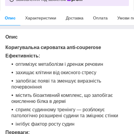
Опис
Характеристики
Доставка
Оплата
Умови п
Опис
Коригувальна сироватка anti-couperose
Ефективність:
оптимізує метаболізм і дренаж речовин
захищає клітини від окисного стресу
запобігає появі та зменшує виразність
почервоніння
містить біоактивний комплекс, що запобігає
окисленню білка в дермі
сприяє судинному тренінгу — розблокує
патологічно розширені судини та зміцнює стінки
інгібує фактор росту судин
Переваги: