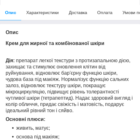
Опис
Характеристики
Доставка
Оплата
Умови п
Опис
Крем для жирної та комбінованої шкіри
Дія:
препарат легкої текстури з протизапальною дією,
захищає та стимулює оновлення клітин від
руйнування, відновлює бар'єрну функцію шкіри,
чудова база під макіяж. Нормалізує функцію сальних
залоз, відновлює текстуру шкіри, покращує
мікроциркуляцію, підвищує рівень толерантності
чутливої шкіри (тетрапептид). Надає здоровий вигляд і
колір обличчя, придає свіжість і матовість, подарує
ідеальний рівний тон і сяйво.
Основні плюси:
живить, матує;
основа під макіяж;