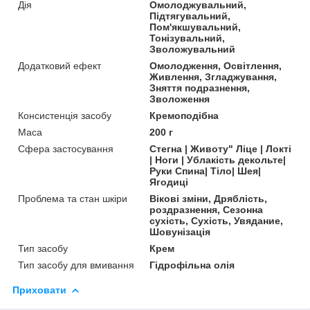
Дія
Омолоджувальний,
Підтягувальний,
Пом'якшувальний,
Тонізувальний,
Зволожувальний
Додатковий ефект
Омолодження, Освітлення,
Живлення, Згладжування,
Зняття подразнення,
Зволоження
Консистенція засобу
Кремоподібна
Маса
200 г
Сфера застосування
Стегна | Животу" Ліце | Локті
| Ноги | Ублакість декольте|
Руки Cпина| Тіло| Шея|
Ягодиці
Проблема та стан шкіри
Вікові зміни, Дряблість,
роздразнення, Сезонна
сухість, Сухість, Увядание,
Шовунізація
Тип засобу
Крем
Тип засобу для вмивання
Гідрофільна олія
Приховати