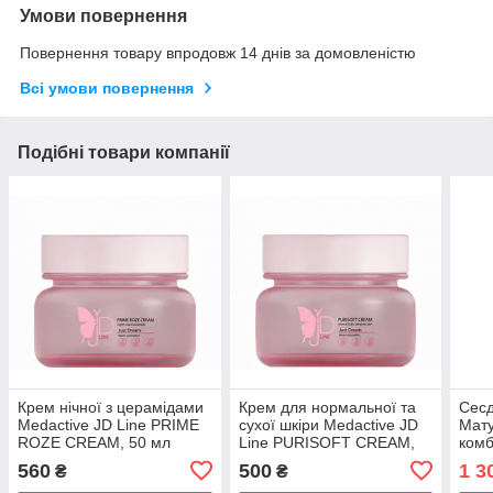
Умови повернення
Повернення товару впродовж 14 днів за домовленістю
Всі умови повернення
Подібні товари компанії
Крем нічної з церамідами
Крем для нормальної та
Сесд
Medactive JD Line PRIME
сухої шкіри Medactive JD
Мату
ROZE CREAM, 50 мл
Line PURISOFT CREAM,
комб
50 мл
шкір
560
500
1 3
₴
₴
Sesb