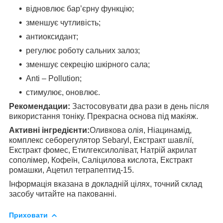
відновлює бар’єрну функцію;
зменшує чутливість;
антиоксидант;
регулює роботу сальних залоз;
зменшує секрецію шкірного сала;
Anti – Pollution;
стимулює, оновлює.
Рекомендации:
Застосовувати два рази в день після
використання тоніку. Прекрасна основа під макіяж.
Активні інгредієнти:
Оливкова олія, Ніацинамід,
комплекс себорегулятор Sebaryl, Екстракт шавлії,
Екстракт фомес, Етилгексилоліват, Натрій акрилат
сополімер, Кофеїн, Саліцилова кислота, Екстракт
ромашки, Ацетил тетрапептид-15.
Інформація вказана в докладній цілях, точний склад
засобу читайте на пакованні.
Приховати