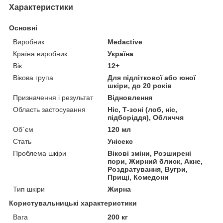
Характеристики
Основні
Виробник
Medactive
Країна виробник
Україна
Вік
12+
Вікова група
Для підліткової або юної
шкіри, до 20 років
Призначення і результат
Відновлення
Область застосування
Ніс, Т-зоні (лоб, ніс,
підборіддя), Обличчя
Об`єм
120 мл
Стать
Унісекс
Проблема шкіри
Вікові зміни, Розширені
пори, Жирний блиск, Акне,
Роздратування, Вугри,
Прищі, Комедони
Тип шкіри
Жирна
Користувальницькі характеристики
Вага
200 кг