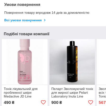
Умови повернення
Повернення товару впродовж 14 днів за домовленістю
Всі умови повернення
Подібні товари компанії
Тонік лікувальний для
Пеларт Зволожуючий тонік
Звол
проблемної шкіри
для жирної шкіри Pelart
всіх
Medactive JD Line
Laboratory Inula Line
Toni
THERAPEUTIC TONIC,
Moisturizing Toner Oily
мл
490
900
567
₴
₴
120 мл
Skin, 400 мл