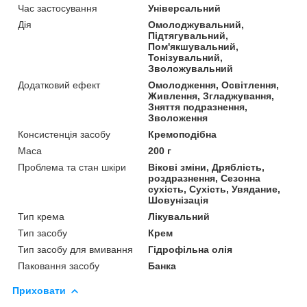
Час застосування
Універсальний
Дія
Омолоджувальний,
Підтягувальний,
Пом'якшувальний,
Тонізувальний,
Зволожувальний
Додатковий ефект
Омолодження, Освітлення,
Живлення, Згладжування,
Зняття подразнення,
Зволоження
Консистенція засобу
Кремоподібна
Маса
200 г
Проблема та стан шкіри
Вікові зміни, Дряблість,
роздразнення, Сезонна
сухість, Сухість, Увядание,
Шовунізація
Тип крема
Лікувальний
Тип засобу
Крем
Тип засобу для вмивання
Гідрофільна олія
Паковання засобу
Банка
Приховати