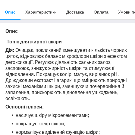
Опис
Характеристики
Доставка
Оплата
Умови п
Опис
Тонік для жирної шкіри
Дія:
Очищає, покликаний зменшувати кількість чорних
цяток, відновлює баланс мікрофлори шкіри з ефектом
детоксикації. Регулює діяльність сальних залоз,
заспокоює, знижує жирність шкіри та стимулює її
відновлення. Покращує колір, матує, вирівнює pH.
Дріжджовий екстракт і агарик, що зміцнюють природні
захисні механізми шкіри, зменшуючи почервоніння й
запалення, прискорюють відновлення ушкоджень,
освіжають.
Основні плюси:
насичує шкіру мікроелементами;
покращує колір шкіри;
нормалізує виділений функцію шкіри;