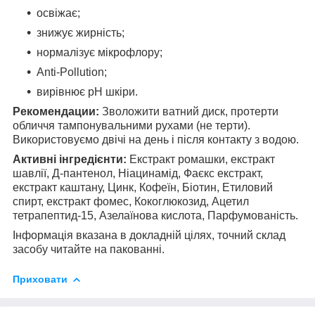
освіжає;
знижує жирність;
нормалізує мікрофлору;
Anti-Pollution;
вирівнює pH шкіри.
Рекомендации:
Зволожити ватний диск, протерти
обличчя тампонувальними рухами (не терти).
Використовуємо двічі на день і після контакту з водою.
Активні інгредієнти:
Екстракт ромашки, екстракт
шавлії, Д-пантенол, Ніацинамід, Фаєкс екстракт,
екстракт каштану, Цинк, Кофеїн, Біотин, Етиловий
спирт, екстракт фомес, Кокоглюкозид, Ацетил
тетрапептид-15, Азелаїнова кислота, Парфумованість.
Інформація вказана в докладній цілях, точний склад
засобу читайте на пакованні.
Приховати