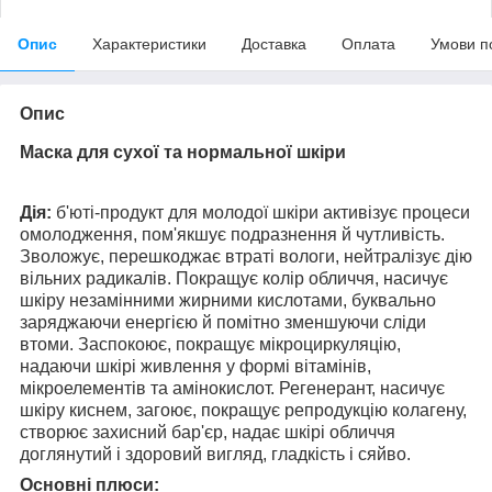
Опис
Характеристики
Доставка
Оплата
Умови п
Опис
Маска для сухої та нормальної шкіри
Дія:
б'юті-продукт для молодої шкіри активізує процеси
омолодження, пом'якшує подразнення й чутливість.
Зволожує, перешкоджає втраті вологи, нейтралізує дію
вільних радикалів. Покращує колір обличчя, насичує
шкіру незамінними жирними кислотами, буквально
заряджаючи енергією й помітно зменшуючи сліди
втоми. Заспокоює, покращує мікроциркуляцію,
надаючи шкірі живлення у формі вітамінів,
мікроелементів та амінокислот. Регенерант, насичує
шкіру киснем, загоює, покращує репродукцію колагену,
створює захисний бар'єр, надає шкірі обличчя
доглянутий і здоровий вигляд, гладкість і сяйво.
Основні плюси: