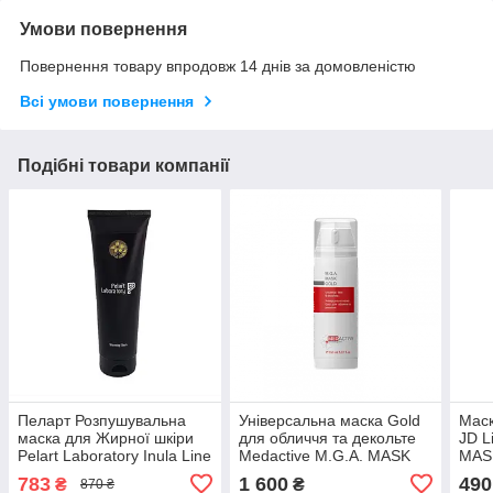
Умови повернення
Повернення товару впродовж 14 днів за домовленістю
Всі умови повернення
Подібні товари компанії
Пеларт Розпушувальна
Універсальна маска Gold
Маск
маска для Жирної шкіри
для обличчя та декольте
JD 
Pelart Laboratory Inula Line
Medactive M.G.A. MASK
MAS
Inula Warming Mask 250
GOLD universal face &
783
1 600
490
₴
₴
870 ₴
мл
decollete, 150мл