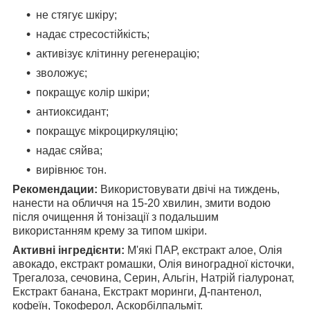
не стягує шкіру;
надає стресостійкість;
активізує клітинну регенерацію;
зволожує;
покращує колір шкіри;
антиоксидант;
покращує мікроциркуляцію;
надає сяйва;
вирівнює тон.
Рекомендации:
Використовувати двічі на тиждень,
нанести на обличчя на 15-20 хвилин, змити водою
після очищення й тонізації з подальшим
використанням крему за типом шкіри.
Активні інгредієнти:
М'які ПАР, екстракт алое, Олія
авокадо, екстракт ромашки, Олія виноградної кісточки,
Трегалоза, сечовина, Серин, Альгін, Натрій гіалуронат,
Екстракт банана, Екстракт моринги, Д-пантенол,
кофеїн, Токоферол, Аскорбілпальміт.