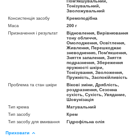
Пом'якшувальний,
Тонізувальний,
Зволожувальний
Консистенція засобу
Кремоподібна
Маса
200 г
Призначення і результат
Відновлення, Вирівнювання
тону обличчя,
Омолодження, Освітлення,
Живлення, Перешкоджає
зневодненню, Пом'якшення,
Зняття запалення, Зняття
подразнення, Збереження
пружності шкіри,
Тонізування, Зволоження,
Пружність, Заспокійливість
Проблема та стан шкіри
Вікові зміни, Дряблість,
роздразнення, Сезонна
сухість, Сухість, Увядание,
Шовунізація
Тип крема
Матувальний
Тип засобу
Крем
Тип засобу для вмивання
Гідрофільна олія
Приховати