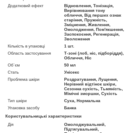
Додатковий ефект
Відновлення, Тонізація,
Вирівнювання тону
обличчя, Від перших ознак
старіння, Пружність,
Зміцнення, Живлення,
Омолодження, Пом'якшення,
Заспокоєння, Регенерація,
Зволоження
Кількість в упаковці
1 шт.
Область застосування
Т-зоні (лоб, ніс, підборіддя),
Обличчя, Ніс
Об`єм
50 мл
Стать
Унісекс
Проблема шкіри
Роздратування, Лущення,
Нерівний відтінок шкіри,
Сезонна сухість, Тьмяність,
Мімічні зморшки, Сухість
Тип шкіри
Суха, Нормальна
Упаковка засобу
Банка
Користувальницькі характеристики
Дія
Омолоджувальний,
Підтягувальний,