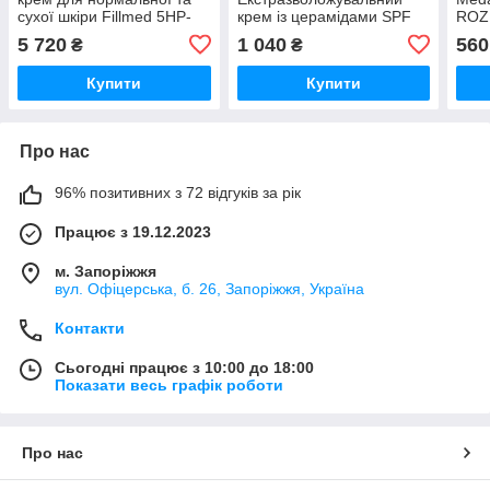
сухої шкіри Fillmed 5HP-
крем із церамідами SPF
ROZ
Youth Cream 250 мл
30 для сухої та
5 720
1 040
560
₴
₴
нормальної шкіри, 50 мл
Купити
Купити
Про нас
96% позитивних з 72 відгуків за рік
Працює з 19.12.2023
м. Запоріжжя
вул. Офіцерська, б. 26, Запоріжжя, Україна
Контакти
Сьогодні працює з 10:00 до 18:00
Показати весь графік роботи
Про нас