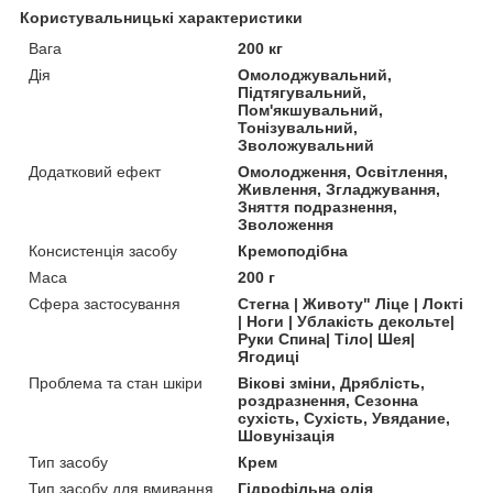
Користувальницькі характеристики
Вага
200 кг
Дія
Омолоджувальний,
Підтягувальний,
Пом'якшувальний,
Тонізувальний,
Зволожувальний
Додатковий ефект
Омолодження, Освітлення,
Живлення, Згладжування,
Зняття подразнення,
Зволоження
Консистенція засобу
Кремоподібна
Маса
200 г
Сфера застосування
Стегна | Животу" Ліце | Локті
| Ноги | Ублакість декольте|
Руки Cпина| Тіло| Шея|
Ягодиці
Проблема та стан шкіри
Вікові зміни, Дряблість,
роздразнення, Сезонна
сухість, Сухість, Увядание,
Шовунізація
Тип засобу
Крем
Тип засобу для вмивання
Гідрофільна олія