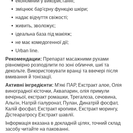
економний у використанні;
зміцнює бар'єрну функцію шкіри;
надає відчуття свіжості;
живить, зволожує;
ідеальна база під макіяж;
не має комедогенної дії;
Urban line.
Рекомендации:
Препарат масажними рухами
рівномірно розподілити по зоні обличчя, шиї та
декольте. Використовувати вранці та ввечері після
вмивання й тонізації.
Активні інгредієнти:
М'які ПАР, Екстракт алое, Олія
виноградної кісточки, Аквапарин, олія примули
вечірньої, екстракт ромашки, Трегалоза, сечовина,
Альгін, Натрій гіалуронат, Пулан, Динатрій фосфат,
Калій фосфат, Екстракт кропиви, Екстракт морингу,
Дістеаратросу Екстракт шавлії.
Інформація вказана в докладній цілях, точний склад
засобу читайте на пакованні.