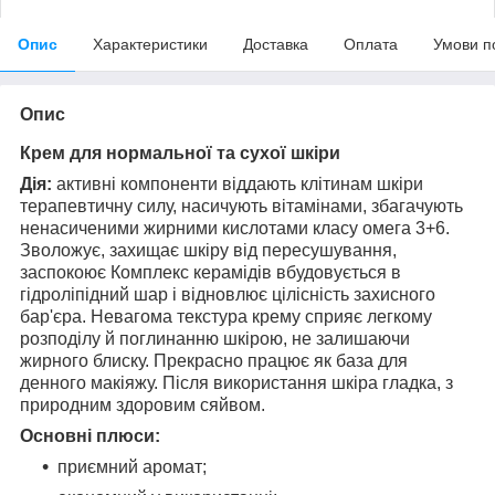
Опис
Характеристики
Доставка
Оплата
Умови п
Опис
Крем для нормальної та сухої шкіри
Дія:
активні компоненти віддають клітинам шкіри
терапевтичну силу, насичують вітамінами, збагачують
ненасиченими жирними кислотами класу омега 3+6.
Зволожує, захищає шкіру від пересушування,
заспокоює Комплекс керамідів вбудовується в
гідроліпідний шар і відновлює цілісність захисного
бар'єра. Невагома текстура крему сприяє легкому
розподілу й поглинанню шкірою, не залишаючи
жирного блиску. Прекрасно працює як база для
денного макіяжу. Після використання шкіра гладка, з
природним здоровим сяйвом.
Основні плюси:
приємний аромат;