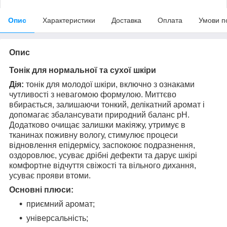
Опис
Характеристики
Доставка
Оплата
Умови п
Опис
Тонік для нормальної та сухої шкіри
Дія:
тонік для молодої шкіри, включно з ознаками
чутливості з невагомою формулою. Миттєво
вбирається, залишаючи тонкий, делікатний аромат і
допомагає збалансувати природний баланс pH.
Додатково очищає залишки макіяжу, утримує в
тканинах поживну вологу, стимулює процеси
відновлення епідермісу, заспокоює подразнення,
оздоровлює, усуває дрібні дефекти та дарує шкірі
комфортне відчуття свіжості та вільного дихання,
усуває прояви втоми.
Основні плюси:
приємний аромат;
універсальність;