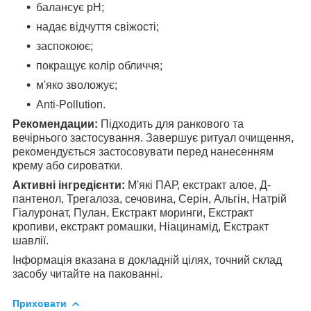
балансує pH;
надає відчуття свіжості;
заспокоює;
покращує колір обличчя;
м'яко зволожує;
Anti-Pollution.
Рекомендации:
Підходить для ранкового та
вечірнього застосування. Завершує ритуал очищення,
рекомендується застосовувати перед нанесенням
крему або сироватки.
Активні інгредієнти:
М'які ПАР, екстракт алое, Д-
пантенол, Трегалоза, сечовина, Серін, Альгін, Натрій
Гіалуронат, Пулан, Екстракт моринги, Екстракт
кропиви, екстракт ромашки, Ніацинамід, Екстракт
шавлії.
Інформація вказана в докладній цілях, точний склад
засобу читайте на пакованні.
Приховати