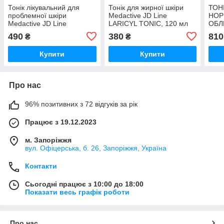
Тонік лікувальний для
Тонік для жирної шкіри
ТОНІ
проблемної шкіри
Medactive JD Line
НОР
Medactive JD Line
LARICYL TONIC, 120 мл
ОБЛ
THERAPEUTIC TONIC,
300 
490
380
810
₴
₴
120 мл
Купити
Купити
Про нас
96% позитивних з 72 відгуків за рік
Працює з 19.12.2023
м. Запоріжжя
вул. Офіцерська, б. 26, Запоріжжя, Україна
Контакти
Сьогодні працює з 10:00 до 18:00
Показати весь графік роботи
Про нас