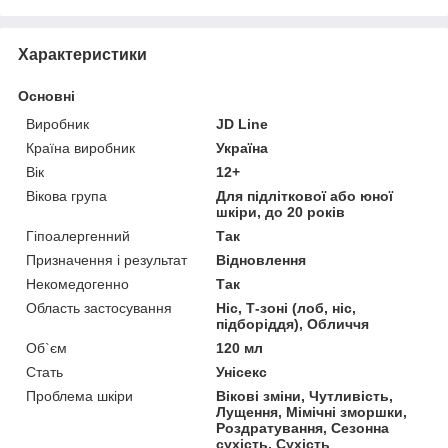
Характеристики
Основні
Виробник
JD Line
Країна виробник
Україна
Вік
12+
Вікова група
Для підліткової або юної
шкіри, до 20 років
Гіпоалергенний
Так
Призначення і результат
Відновлення
Некомедогенно
Так
Область застосування
Ніс, Т-зоні (лоб, ніс,
підборіддя), Обличчя
Об`єм
120 мл
Стать
Унісекс
Проблема шкіри
Вікові зміни, Чутливість,
Лущення, Мімічні зморшки,
Роздратування, Сезонна
сухість, Сухість