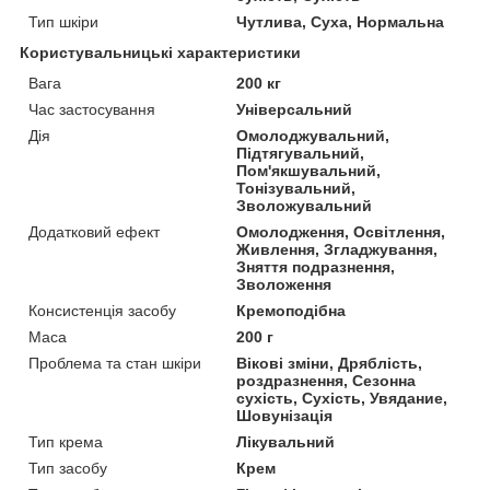
Тип шкіри
Чутлива, Суха, Нормальна
Користувальницькі характеристики
Вага
200 кг
Час застосування
Універсальний
Дія
Омолоджувальний,
Підтягувальний,
Пом'якшувальний,
Тонізувальний,
Зволожувальний
Додатковий ефект
Омолодження, Освітлення,
Живлення, Згладжування,
Зняття подразнення,
Зволоження
Консистенція засобу
Кремоподібна
Маса
200 г
Проблема та стан шкіри
Вікові зміни, Дряблість,
роздразнення, Сезонна
сухість, Сухість, Увядание,
Шовунізація
Тип крема
Лікувальний
Тип засобу
Крем