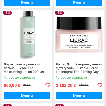
Купити
Купити
–5%
–5%
Лієрак Зволожувальний
Ліерак Ліфт Інтеграль денний
лосьйон Lierac The
підтягувальний крем Lierac
Moisturising Lotion 200 мл
Lift Integral The Firming Day
Cream 50 мл
Готово до відправки
Готово до відправки
666,90
2 162,20
₴
₴
702 ₴
2 276 ₴
Купити
Купити
–5%
–5%