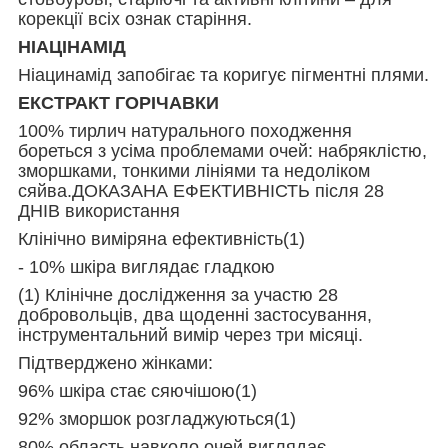
корекції всіх ознак старіння.
НІАЦІНАМІД
Ніацинамід запобігає та коригує пігментні плями.
ЕКСТРАКТ ГОРІЧАВКИ
100% тирлич натурального походження
бореться з усіма проблемами очей: набряклістю,
зморшками, тонкими лініями та недоліком
сяйва.ДОКАЗАНА ЕФЕКТИВНІСТЬ після 28
ДНІВ використання
Клінічно виміряна ефективність(1)
- 10% шкіра виглядає гладкою
(1) Клінічне дослідження за участю 28
добровольців, два щоденні застосування,
інструментальний вимір через три місяці.
Підтверджено жінками:
96% шкіра стає сяючішою(1)
92% зморшок розгладжуються(1)
80% область навколо очей виглядає