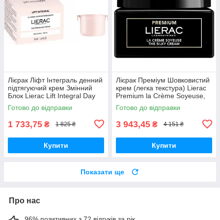
Лієрак Ліфт Інтеграль денний
Лієрак Преміум Шовковистий
підтягуючий крем Змінний
крем (легка текстура) Lierac
Блок Lierac Lift Integral Day
Premium la Crème Soyeuse,
Cream Refill 50 мл
50 мл
Готово до відправки
Готово до відправки
1 733,75
3 943,45
₴
₴
1 825 ₴
4 151 ₴
Купити
Купити
Показати ще
Про нас
96% позитивних з 72 відгуків за рік