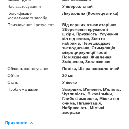
Час застосування
Універсальний
Класифікація
Лікувальна (Космецевтика)
косметичного засобу
Призначення і результат
Від перших ознак старіння,
Збереження пружності
шкіри, Пружність, Усунення
кіл під очима, Зняття
набряків, Перешкоджає
зневодненню, Стимуляція
мікроциркуляції крові,
Пом'якшення, Живлення,
Зміцнення, Зволоження
Область застосування
Повіки, Шкіра навколо очей
Об`єм
20 мл
Стать
Унісекс
Проблема шкіри
Зморшки, В'янення, В'ялість,
Чутливість, Вікові зміни,
Глибокі зморшки, Мішки під
очима, Пігментація,
Набряклість, Мімічні
зморшки
Приховати