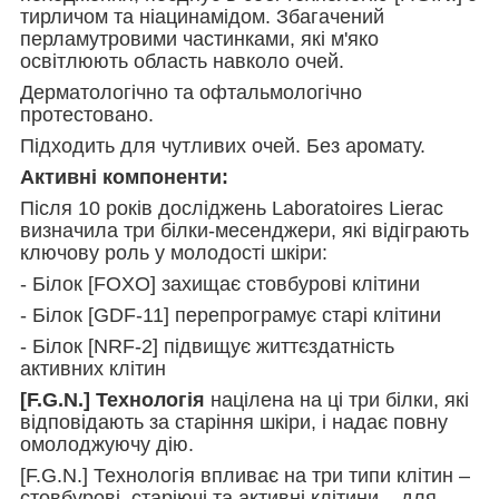
тирличом та ніацинамідом. Збагачений
перламутровими частинками, які м'яко
освітлюють область навколо очей.
Дерматологічно та офтальмологічно
протестовано.
Підходить для чутливих очей. Без аромату.
Активні компоненти:
Після 10 років досліджень Laboratoires Lierac
визначила три білки-месенджери, які відіграють
ключову роль у молодості шкіри:
- Білок [FOXO] захищає стовбурові клітини
- Білок [GDF-11] перепрограмує старі клітини
- Білок [NRF-2] підвищує життєздатність
активних клітин
[F.G.N.] Технологія
націлена на ці три білки, які
відповідають за старіння шкіри, і надає повну
омолоджуючу дію.
[F.G.N.] Технологія впливає на три типи клітин –
стовбурові, старіючі та активні клітини – для