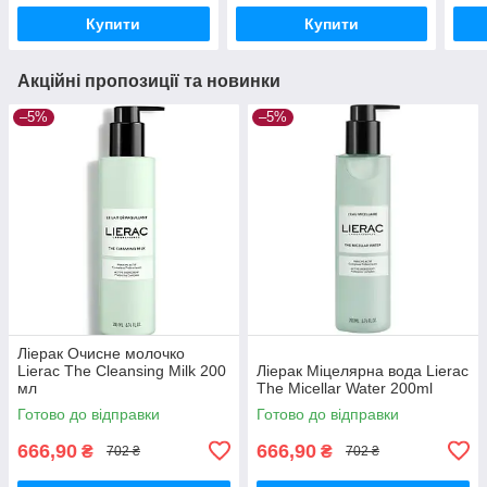
Купити
Купити
Акційні пропозиції та новинки
–5%
–5%
Ліерак Очисне молочко
Lierac The Cleansing Milk 200
Ліерак Міцелярна вода Lierac
мл
The Micellar Water 200ml
Готово до відправки
Готово до відправки
666,90
666,90
₴
₴
702 ₴
702 ₴