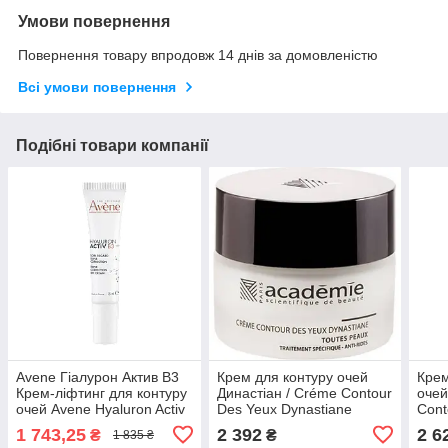
Умови повернення
Повернення товару впродовж 14 днів за домовленістю
Всі умови повернення
Подібні товари компанії
Avene Гіалурон Актив B3
Крем для контуру очей
Крем
Крем-ліфтинг для контуру
Династіан / Créme Contour
очей 
очей Avene Hyaluron Activ
Des Yeux Dynastiane
Cont
B3 Soin regard triple
Academie 30 мл
Levr
1 743,25
2 392
2 6
₴
₴
1 835 ₴
correction, 15 мл