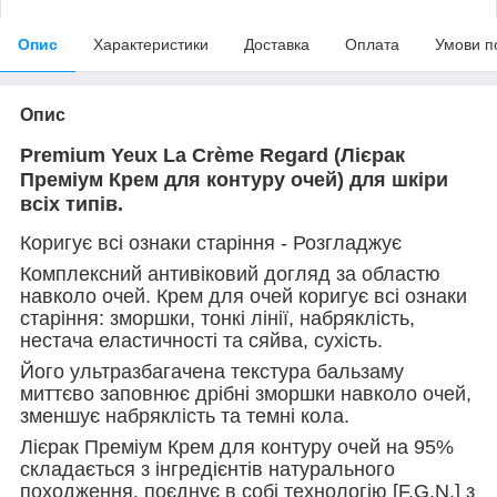
Опис
Характеристики
Доставка
Оплата
Умови п
Опис
Premium Yeux La Crème Regard (Лієрак
Преміум Крем для контуру очей) для шкіри
всіх типів.
Коригує всі ознаки старіння - Розгладжує
Комплексний антивіковий догляд за областю
навколо очей. Крем для очей коригує всі ознаки
старіння: зморшки, тонкі лінії, набряклість,
нестача еластичності та сяйва, сухість.
Його ультразбагачена текстура бальзаму
миттєво заповнює дрібні зморшки навколо очей,
зменшує набряклість та темні кола.
Лієрак Преміум Крем для контуру очей на 95%
складається з інгредієнтів натурального
походження, поєднує в собі технологію [F.G.N.] з