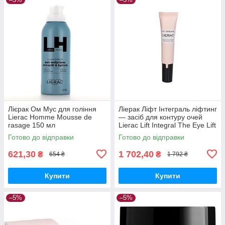
Лієрак Ом Мус для гоління
Ліерак Ліфт Інтеграль ліфтинг
Lierac Homme Mousse de
— засіб для контуру очей
rasage 150 мл
Lierac Lift Integral The Eye Lift
Care 15 мл
Готово до відправки
Готово до відправки
621,30
1 702,40
₴
₴
654 ₴
1 792 ₴
Купити
Купити
–5%
–5%