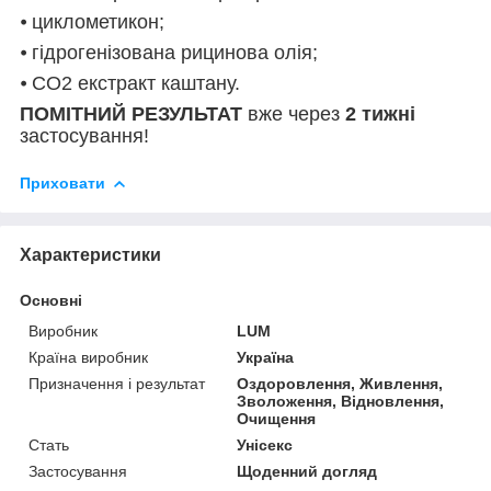
⦁ циклометикон;
⦁ гідрогенізована рицинова олія;
⦁ CO2 екстракт каштану.
ПОМІТНИЙ РЕЗУЛЬТАТ
вже через
2 тижні
застосування!
Приховати
Характеристики
Основні
Виробник
LUM
Країна виробник
Україна
Призначення і результат
Оздоровлення, Живлення,
Зволоження, Відновлення,
Очищення
Стать
Унісекс
Застосування
Щоденний догляд