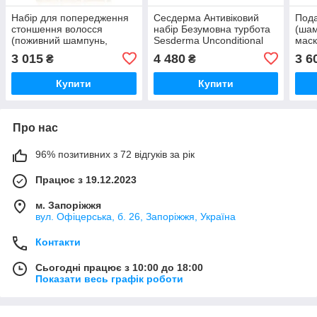
Набір для попередження
Сесдерма Антивіковий
Пода
стоншення волосся
набір Безумовна турбота
(шам
(поживний шампунь,
Sesderma Unconditional
маск
кондиціонер для обʼєму,
Care Pack
3 015
4 480
3 6
₴
₴
ущільнюючий догляд)
BOS Defense BOSLEY
Купити
Купити
Про нас
96% позитивних з 72 відгуків за рік
Працює з 19.12.2023
м. Запоріжжя
вул. Офіцерська, б. 26, Запоріжжя, Україна
Контакти
Сьогодні працює з 10:00 до 18:00
Показати весь графік роботи