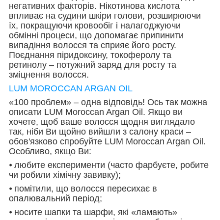
негативних факторів. Нікотинова кислота
впливає на судини шкіри голови, розширюючи
їх, покращуючи кровообіг і налагоджуючи
обмінні процеси, що допомагає припинити
випадіння волосся та сприяє його росту.
Поєднання піридоксину, токоферолу та
ретинолу – потужний заряд для росту та
зміцнення волосся.
LUM MOROCCAN ARGAN OIL
«100 проблем» – одна відповідь! Ось так можна
описати LUM Moroccan Argan Oil. Якщо ви
хочете, щоб ваше волосся щодня виглядало
так, ніби Ви щойно вийшли з салону краси –
обов'язково спробуйте LUM Moroccan Argan Oil.
Особливо, якщо Ви:
⦁ любите експерименти (часто фарбуєте, робите
чи робили хімічну завивку);
⦁ помітили, що волосся пересихає в
опалювальний період;
⦁ носите шапки та шарфи, які «ламають»