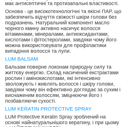
має антисептичні та протизапальні властивості.
Основа - це високотехнологічні та якісні ПАР, що
забезпечить відчуття свіжості шкіри голови без
подразнень. Натуральний компонент масло
чорного кмину активно насичує волосся
вітаминами, мінералами, антиоксидантами,
кислотами і фітостеролами, завдяки чому його
можна використовувати для профілактики
випадіння волосся та лупи.
LUM BALSAM
Бальзам поверне локонам природну силу та
життєву енергію. Склад насичений екстрактами
рослин і амінокислотами, які інтенсивно
зволожують і живлять волосся і шкіру голови,
завдяки чому він ефективно доглядає за сухим і
виснаженим волоссям, зміцнюючи його і
позбавляючи сухості.
LUM KERATIN PROTECTIVE SPRAY
LUM Protective Keratin Spray зроблений на
основі найнатуральнішого кератину, і при цьому