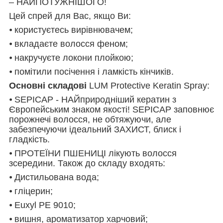
– НАЙПОТУЖНІШОГО!
Цей спрей для Вас, якщо Ви:
⦁ користуєтесь вирівнювачем;
⦁ вкладаєте волосся феном;
⦁ накручуєте локони плойкою;
⦁ помітили посічення і ламкість кінчиків.
Основні
складові
LUM Protective Keratin Spray:
⦁ SEPICAP - НАЙприродніший кератин з
Європейським знаком якості! SEPICAP заповнює
порожнечі волосся, не обтяжуючи, але
забезпечуючи ідеальний ЗАХИСТ, блиск і
гладкість.
⦁ ПРОТЕЇНИ ПШЕНИЦІ лікують волосся
зсередини. Також до складу входять:
⦁ Дистильована вода;
⦁ гліцерин;
⦁ Euxyl PE 9010;
⦁ вишня, ароматизатор харчовий;