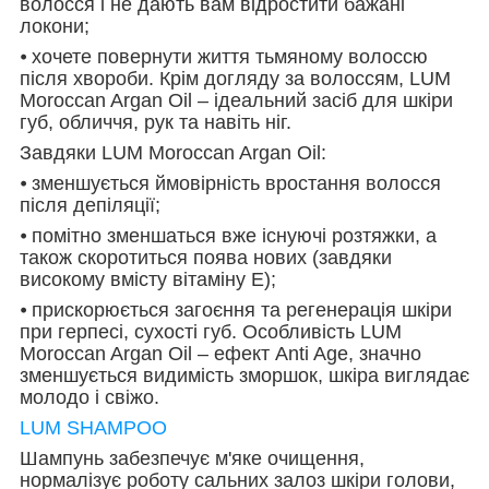
волосся і не дають вам відростити бажані
локони;
⦁ хочете повернути життя тьмяному волоссю
після хвороби. Крім догляду за волоссям, LUM
Moroccan Argan Oil – ідеальний засіб для шкіри
губ, обличчя, рук та навіть ніг.
Завдяки LUM Moroccan Argan Oil:
⦁ зменшується ймовірність вростання волосся
після депіляції;
⦁ помітно зменшаться вже існуючі розтяжки, а
також скоротиться поява нових (завдяки
високому вмісту вітаміну Е);
⦁ прискорюється загоєння та регенерація шкіри
при герпесі, сухості губ. Особливість LUM
Moroccan Argan Oil – ефект Anti Age, значно
зменшується видимість зморшок, шкіра виглядає
молодо і свіжо.
LUM SHAMPOO
Шампунь забезпечує м'яке очищення,
нормалізує роботу сальних залоз шкіри голови,