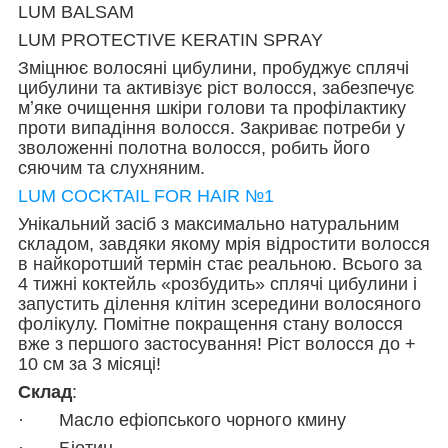
LUM BALSAM
LUM PROTECTIVE KERATIN SPRAY
Зміцнює волосяні цибулини, пробуджує сплячі
цибулини та активізує ріст волосся, забезпечує
мʼяке очищення шкіри голови та профілактику
проти випадіння волосся. Закриває потреби у
зволоженні полотна волосся, робить його
сяючим та слухняним.
LUM COCKTAIL FOR HAIR №1
Унікальний засіб з максимально натуральним
складом, завдяки якому мрія відростити волосся
в найкоротший термін стає реальною. Всього за
4 тижні коктейль «розбудить» сплячі цибулини і
запустить ділення клітин зсередини волосяного
фолікулу. Помітне покращення стану волосся
вже з першого застосування! Ріст волосся до +
10 см за 3 місяці!
Склад
:
· Масло ефіопського чорного кмину
· Біотин