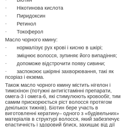
· Нікотинова кислота
· Пиридоксин
· Ретинол
· Токоферол
Масло чорного кмину:
· нормалізує рух крові і кисню в шкірі;
· зміцнює волосся, зупиняє його випадіння;
· допоможе відстрочити появу сивини;
· заспокоює шкіряні захворювання, такі як
псоріаз і екзема.
Також масло чорного кмину містить нігелон і
тимохінон (потужні антигістамінні препарати,
омега-3 і омега-6, які стимулюють кровообіг, тим
самим прискорюється ріст волосся протягом
декількох тижнів). Біотин бере участь в
виготовленні кератину– одного з «будівельних»
матеріалів в структурі волосся, який забезпечує
еластичність і здоровий блиск, захищає від дії