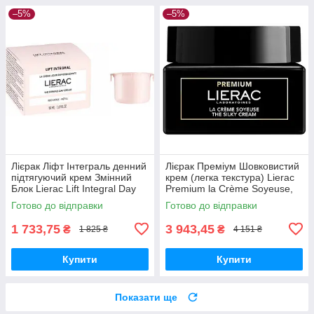
–5%
–5%
Лієрак Ліфт Інтеграль денний
Лієрак Преміум Шовковистий
підтягуючий крем Змінний
крем (легка текстура) Lierac
Блок Lierac Lift Integral Day
Premium la Crème Soyeuse,
Cream Refill 50 мл
50 мл
Готово до відправки
Готово до відправки
1 733,75
3 943,45
₴
₴
1 825 ₴
4 151 ₴
Купити
Купити
Показати ще