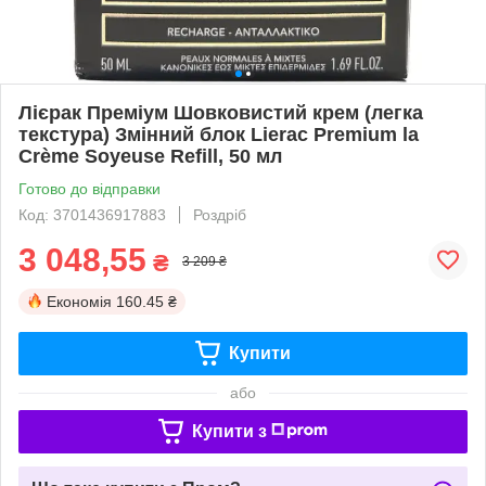
Лієрак Преміум Шовковистий крем (легка
текстура) Змінний блок Lierac Premium la
Crème Soyeuse Refill, 50 мл
Готово до відправки
Код: 3701436917883
Роздріб
3 048,55
₴
3 209 ₴
Економія
160.45 ₴
Купити
або
Купити з