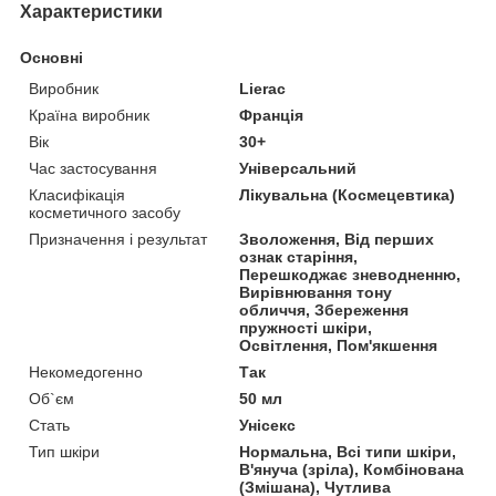
Характеристики
Основні
Виробник
Lierac
Країна виробник
Франція
Вік
30+
Час застосування
Універсальний
Класифікація
Лікувальна (Космецевтика)
косметичного засобу
Призначення і результат
Зволоження, Від перших
ознак старіння,
Перешкоджає зневодненню,
Вирівнювання тону
обличчя, Збереження
пружності шкіри,
Освітлення, Пом'якшення
Некомедогенно
Так
Об`єм
50 мл
Стать
Унісекс
Тип шкіри
Нормальна, Всі типи шкіри,
В'януча (зріла), Комбінована
(Змішана), Чутлива