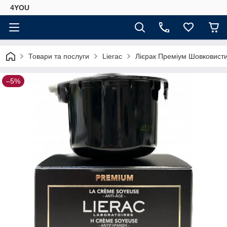
4YOU
Товари та послуги
Lierac
Лієрак Преміум Шовковистий
–5%