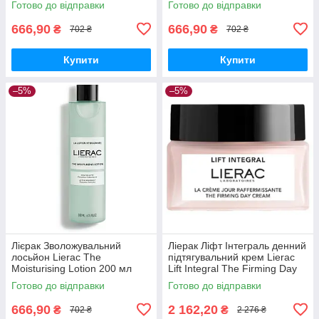
Готово до відправки
Готово до відправки
666,90
666,90
₴
₴
702 ₴
702 ₴
Купити
Купити
–5%
–5%
Лієрак Зволожувальний
Ліерак Ліфт Інтеграль денний
лосьйон Lierac The
підтягувальний крем Lierac
Moisturising Lotion 200 мл
Lift Integral The Firming Day
Cream 50 мл
Готово до відправки
Готово до відправки
666,90
2 162,20
₴
₴
702 ₴
2 276 ₴