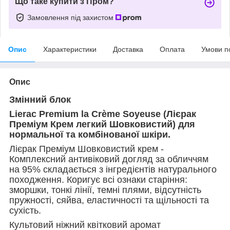
Що таке купити з Пром?
Замовлення під захистом
Опис
Характеристики
Доставка
Оплата
Умови п
Опис
Змінний блок
Lierac Premium la Crème Soyeuse (Лієрак
Преміум Крем легкий Шовковистий) для
нормальної та комбінованої шкіри.
Лієрак Преміум Шовковистий крем -
Комплексний антивіковий догляд за обличчям
на 95% складається з інгредієнтів натурального
походження. Коригує всі ознаки старіння:
зморшки, тонкі лінії, темні плями, відсутність
пружності, сяйва, еластичності та щільності та
сухість.
Культовий ніжний квітковий аромат