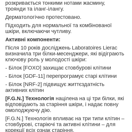
розкривається тонкими нотами жасмину,
троянди та іланг-ілангу.
Дерматологічно протестовано.
Підходить для нормальної та комбінованої
шкіри, включаючи чутливу.
Активні компоненти:
Після 10 років досліджень Laboratoires Lierac
визначила три білки-месенджери, які відіграють
ключову роль у молодості шкіри:
- Білок [FOXO] захищає стовбурові клітини
- Білок [GDF-11] перепрограмує старі клітини
- Білок [NRF-2] підвищує життєздатність
активних клітин
[F.G.N.] Технологія
націлена на ці три білки, які
відповідають за старіння шкіри, і надає повну
омолоджуючу дію.
[F.G.N.] Технологія впливає на три типи клітин –
стовбурові, старіючі та активні клітини – для
корекції всіх ознак старіння.