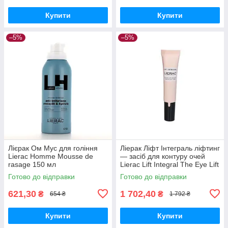
Купити
Купити
–5%
–5%
Лієрак Ом Мус для гоління
Ліерак Ліфт Інтеграль ліфтинг
Lierac Homme Mousse de
— засіб для контуру очей
rasage 150 мл
Lierac Lift Integral The Eye Lift
Care 15 мл
Готово до відправки
Готово до відправки
621,30
1 702,40
₴
₴
654 ₴
1 792 ₴
Купити
Купити