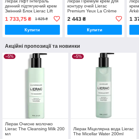
Лієрак Ліфт Інтеграль
Лієрак Преміум крем для
Лієр
денний підтягуючий крем
контуру очей Lierac
крем
Змінний Блок Lierac Lift
Premium Yeux La Crème
Arké
Integral Day Cream Refill
Regard, 20 мл
Méno
1 733,75
2 443
1 3
₴
₴
1 825 ₴
50 мл
Купити
Купити
Акційні пропозиції та новинки
–5%
–5%
Ліерак Очисне молочко
Lierac The Cleansing Milk 200
Ліерак Міцелярна вода Lierac
мл
The Micellar Water 200ml