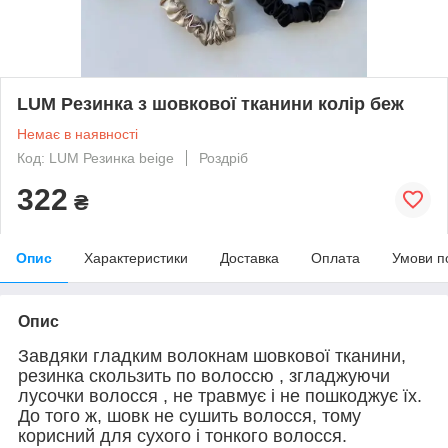
LUM Резинка з шовкової тканини колір беж
Немає в наявності
Код: LUM Резинка beige
Роздріб
322
₴
Опис
Характеристики
Доставка
Оплата
Умови п
Опис
Завдяки гладким волокнам шовкової тканини,
резинка скользить по волоссю , згладжуючи
лусочки волосся , не травмує і не пошкоджує їх.
До того ж, шовк не сушить волосся, тому
корисний для сухого і тонкого волосся.