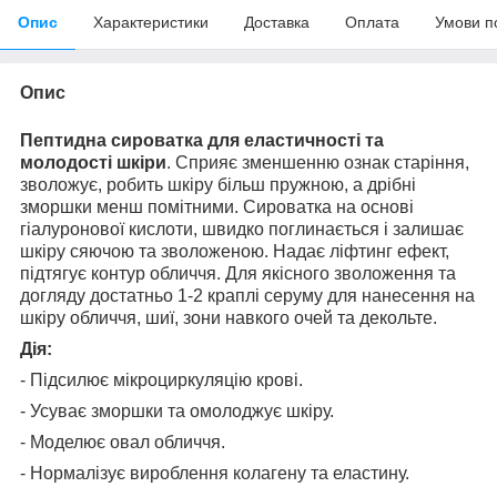
Опис
Характеристики
Доставка
Оплата
Умови п
Опис
Пептидна сироватка для еластичності та
молодості шкіри
. Сприяє зменшенню ознак старіння,
зволожує, робить шкіру більш пружною, а дрібні
зморшки менш помітними. Сироватка на основі
гіалуронової кислоти, швидко поглинається і залишає
шкіру сяючою та зволоженою. Надає ліфтинг ефект,
підтягує контур обличчя. Для якісного зволоження та
догляду достатньо 1-2 краплі серуму для нанесення на
шкіру обличчя, шиї, зони навкого очей та декольте.
Дія:
- Підсилює мікроциркуляцію крові.
- Усуває зморшки та омолоджує шкіру.
- Моделює овал обличчя.
- Нормалізує вироблення колагену та еластину.