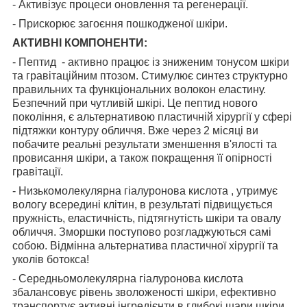
- Активізує процеси оновлення та регенерації.
- Прискорює загоєння пошкодженої шкіри.
АКТИВНІ КОМПОНЕНТИ:
- Пептид - активно працює із зниженим тонусом шкіри
та гравітаційним птозом. Стимулює синтез структурно
правильних та функціональних волокон еластину.
Безпечний при чутливій шкірі. Це пептид нового
покоління, є альтернативою пластичній хірургії у сфері
підтяжки контуру обличчя. Вже через 2 місяці ви
побачите реальні результати зменшення в'ялості та
провисання шкіри, а також покращення її опірності
гравітації.
- Низькомолекулярна гіалуронова кислота , утримує
вологу всередині клітин, в результаті підвищується
пружність, еластичність, підтягнутість шкіри та овалу
обличчя. Зморшки поступово розгладжуються самі
собою. Відмінна альтернатива пластичної хірургії та
уколів ботокса!
- Середньомолекулярна гіалуронова кислота
збалансовує рівень зволоженості шкіри, ефективно
транспортує активні інгредієнти в глибокі шари шкіри.