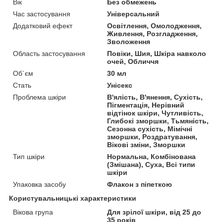
Вік
Без обмежень
Час застосування
Універсальний
Додатковий ефект
Освітлення, Омолодження,
Живлення, Розгладження,
Зволоження
Область застосування
Повіки, Шия, Шкіра навколо
очей, Обличчя
Об`єм
30 мл
Стать
Унісекс
Проблема шкіри
В'ялість, В'янення, Сухість,
Пігментація, Нерівний
відтінок шкіри, Чутливість,
Глибокі зморшки, Тьмяність,
Сезонна сухість, Мімічні
зморшки, Роздратування,
Вікові зміни, Зморшки
Тип шкіри
Нормальна, Комбінована
(Змішана), Суха, Всі типи
шкіри
Упаковка засобу
Флакон з піпеткою
Користувальницькі характеристики
Вікова група
Для зрілої шкіри, від 25 до
35 років