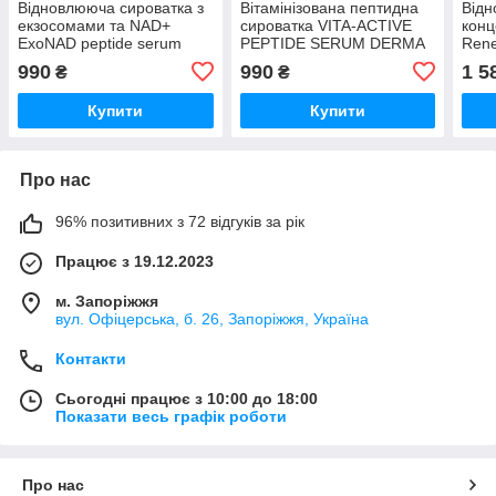
Відновлююча сироватка з
Вітамінізована пептидна
Відн
екзосомами та NAD+
сироватка VITA-ACTIVE
конц
ExoNAD peptide serum
PEPTIDE SERUM DERMA
Ren
DERMA SERIES 30 мл
SERIES 30 мл
Seno
990
990
1 5
₴
₴
Купити
Купити
Про нас
96% позитивних з 72 відгуків за рік
Працює з 19.12.2023
м. Запоріжжя
вул. Офіцерська, б. 26, Запоріжжя, Україна
Контакти
Сьогодні працює з 10:00 до 18:00
Показати весь графік роботи
Про нас