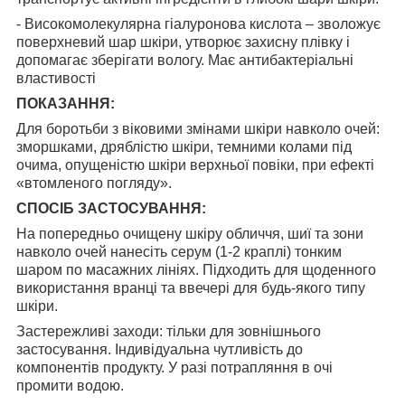
- Високомолекулярна гіалуронова кислота – зволожує
поверхневий шар шкіри, утворює захисну плівку і
допомагає зберігати вологу. Має антибактеріальні
властивості
ПОКАЗАННЯ:
Для боротьби з віковими змінами шкіри навколо очей:
зморшками, дряблістю шкіри, темними колами під
очима, опущеністю шкіри верхньої повіки, при ефекті
«втомленого погляду».
СПОСІБ ЗАСТОСУВАННЯ:
На попередньо очищену шкіру обличчя, шиї та зони
навколо очей нанесіть серум (1-2 краплі) тонким
шаром по масажних лініях. Підходить для щоденного
використання вранці та ввечері для будь-якого типу
шкіри.
Застережливі заходи: тільки для зовнішнього
застосування. Індивідуальна чутливість до
компонентів продукту. У разі потрапляння в очі
промити водою.