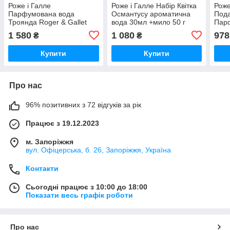
Роже і Галле
Роже і Галле Набір Квітка
Роже
Парфумована вода
Османтусу ароматична
Пода
Троянда Roger & Gallet
вода 30мл +мило 50 г
Пар
Eau Parfumée Bienfaisante
Roger & Gallet Eau Fleur
крем
1 580
1 080
978
₴
₴
Rose, 100 мл
d'Osmanthus Set
Fleu
Купити
Купити
Про нас
96% позитивних з 72 відгуків за рік
Працює з 19.12.2023
м. Запоріжжя
вул. Офіцерська, б. 26, Запоріжжя, Україна
Контакти
Сьогодні працює з 10:00 до 18:00
Показати весь графік роботи
Про нас