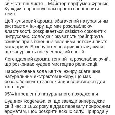
свіжість тіні листя... Майстер-парфумер Френсіс
Куркджян пропонує нам просто сповільнити
темп.
Цей культовий аромат, збагачений натуральним
екстрактом інжиру, що має розслаблюючі
властивості, розкривається свіжістю соковитих
цитрусових. Солодка гіркуватість грейпфрута
оживає при зіткненні із зеленими нотками листя
мандарину. Базову ноту розкривають мускуси,
що занурюють нас у солодкий спокій.
Легендарний аромат, теплий та розслаблюючий,
що розкриває чудове мистецтво релаксації.
Парфумована вода Квітка Інжиру, збагачена
натуральним екстрактом інжиру, що має
розслаблюючі та заспокійливі властивості для
тіла і душі.
95% інгредієнтів натурального походження
Будинок Roger&Gallet, що завжди випереджає
свій час, з 1862 року віддає перевагу природним
ароматам, щоб розкрити всю їх силу. Природа у