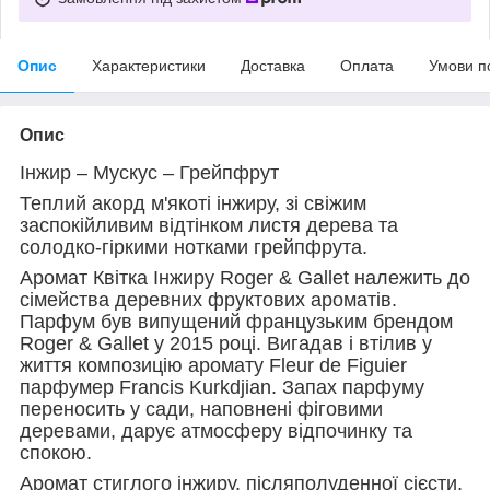
Опис
Характеристики
Доставка
Оплата
Умови п
Опис
Інжир – Мускус – Грейпфрут
Теплий акорд м'якоті інжиру, зі свіжим
заспокійливим відтінком листя дерева та
солодко-гіркими нотками грейпфрута.
Аромат Квітка Інжиру Roger & Gallet належить до
сімейства деревних фруктових ароматів.
Парфум був випущений французьким брендом
Roger & Gallet у 2015 році. Вигадав і втілив у
життя композицію аромату Fleur de Figuier
парфумер Francis Kurkdjian. Запах парфуму
переносить у сади, наповнені фіговими
деревами, дарує атмосферу відпочинку та
спокою.
Аромат стиглого інжиру, післяполуденної сієсти,