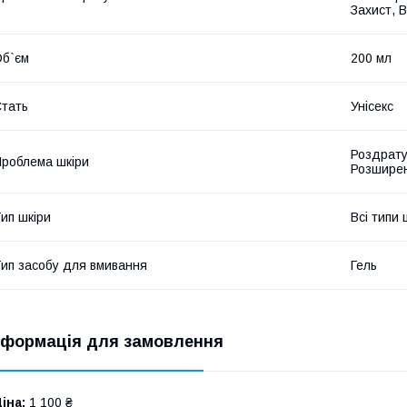
Захист, 
б`єм
200 мл
тать
Унісекс
Роздрату
роблема шкіри
Розширен
ип шкіри
Всі типи 
ип засобу для вмивання
Гель
нформація для замовлення
іна:
1 100 ₴