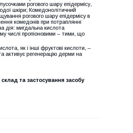
лусочками рогового шару епідермісу,
лодої шкіри; Комедонолітичний
щування рогового шару епідермісу в
нення комедонів при потраплянні
а дія: мигдальна кислота
ому числі пропіоновими – тими, що
слота, як і інші фруктові кислоти, –
та активує регенерацію дерми на
 склад та застосування засобу