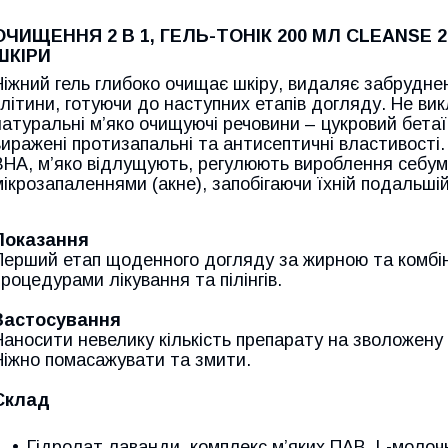
ОЧИЩЕННЯ 2 В 1, ГЕЛЬ-ТОНІК 200 МЛ CLEANSE 2
ШКІРИ
Ніжний гель глибоко очищає шкіру, видаляє забрудне
клітини, готуючи до наступних етапів догляду. Не ви
натуральні м’яко очищуючі речовини – цукровий бетаї
виражені протизапальні та антисептичні властивості
ВНА, м’яко відлущують, регулюють вироблення себуму
мікрозапаленнями (акне), запобігаючи їхній подальшій
Показання
Перший етап щоденного догляду за жирною та комбін
процедурами лікування та пілінгів.
Застосування
Наносити невелику кількість препарату на зволожену 
Ніжно помасажувати та змити.
Склад
Гідролат лаванди, комплекс м’яких ПАВ, L-молоч