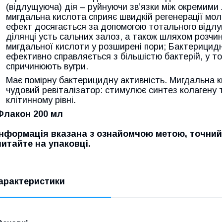
(відлущуюча) дія – руйнуючи зв’язки між окремими 
мигдальна кислота сприяє швидкій регенерації мо
ефект досягається за допомогою тотального відлу
ділянці усть сальних залоз, а також шляхом розчи
мигдальної кислоти у розширені пори; Бактерицидн
ефективно справляється з більшістю бактерій, у т
спричинюють вугри.
Має помірну бактерицидну активність. Мигдальна ки
чудовий ревіталізатор: стимулює синтез колагену 
клітинному рівні.
Флакон 200 мл
Інформація вказана з ознайомчою метою, точний
читайте на упаковці.
арактеристики