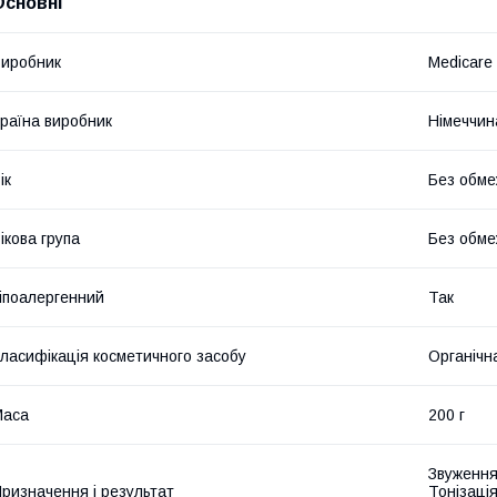
Основні
иробник
Medicare
раїна виробник
Німеччин
ік
Без обме
ікова група
Без обме
іпоалергенний
Так
ласифікація косметичного засобу
Органічн
Маса
200 г
Звуження
ризначення і результат
Тонізаці