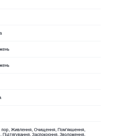
а
жень
жень
а
 пор, Живлення, Очищення, Пом'якшення,
я, Підтягування, Заспокоєння, Зволоження,