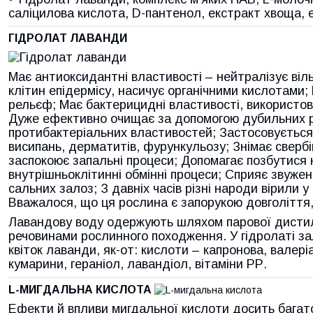
саліцилова кислота, D-пантенол, екстракт хвоща, е
ГІДРОЛАТ ЛАВАНДИ
Має антиоксидантні властивості – нейтралізує віль
клітин епідермісу, насичує органічними кислотами;
рельєф; Має бактерицидні властивості, використову
Дуже ефективно очищає за допомогою дубильних р
протибактеріальних властивостей; Застосовується
висипань, дерматитів, фурункульозу; Знімає свербі
заспокоює запальні процеси; Допомагає позбутися н
внутрішньоклітинні обмінні процеси; Сприяє звужен
сальних залоз; З давніх часів різні народи вірили у
Вважалося, що ця рослина є запорукою довголіття
Лавандову воду одержують шляхом парової дистиля
речовинами рослинного походження. У гідролаті за
квіток лаванди, як-от: кислоти – капронова, валері
кумарини, гераніол, лавандіол, вітаміни РР.
L-МИГДАЛЬНА КИСЛОТА
Ефекти й впливи мигдальної кислоти досить багат