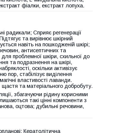
кстракт фіалки, екстракт лопуха.
ні радикали; Сприяє регенерації
 Підтягує та вирівнює шкірний
ється навіть на пошкодженій шкірі;
ечовин, антисептичних та
 для проблемної шкіри, схильної до
ння та подразнення на шкірі,
абряклості, оскільки активізує
ню пор, стабілізує виділення
 магічні властивості лаванди.
, щастя та матеріального добробуту.
ції, збагачуючи рідину корисними
лишаються такі цінні компоненти з
анова, оцтова; дубильні речовини,
опланові: Кератолітична