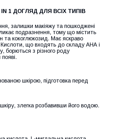
 IN 1 ДОГЛЯД ДЛЯ ВСІХ ТИПІВ
ння, залишки макіяжу та пошкоджені
кликає подразнення, тому що містить
н та кокоглюкозид. Має яскраво
. Кислоти, що входять до складу АНА і
, борються з різного роду
 появі.
ованою шкірою, підготовка перед
шкіру, злегка розбавивши його водою.
на кислота, L-мигдальна кислота,