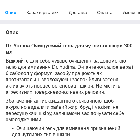
Опис
Характеристики
Доставка
Оплата
Умови п
Опис
Dr. Yudina Очищуючий гель для чутливої шкіри 300
мл
Відкрийте для себе чудове очищення за допомогою
гелю для вмивання Dr. Yudina. D-пантенол, алое вера і
бісаболол у формулі засобу працюють як
протизапальні, зволожуючі і заспокійливі засоби,
активізують процес регенерації шкіри. Не містить
агресивних поверхнево-активних речовин.
Збагачений антиоксидантною сечовиною, щоб
акуратно видалити зайвий жир, бруд і макіяж, не
пересушуючи шкіру, залишаючи вас почувати себе
омолодженими.
Очищаючий гель для вмивання призначений
для чутливих типів шкіри.