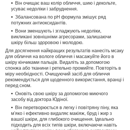
Він очищає ваш колір обличчя, шию і декольте,
усуває недоліки і забруднення.
Збалансована по рН формула змішує ряд
потужних антиоксидантів.
Вони зменшують і згладжують недоліки,
викликані зовнішніми агресорами, залишаючи
шкіру більш здоровою і молодою.
Для досягнення найкращих результатів нанесіть мсаку
для обличчя на вологе обличчя і масажуйте його в
шкіру кінчиками пальців. Видаліть за допомогою
спонжа або тканини і ретельно промийте. Повторіть в
міру необхідності. Очищуючий засіб для обличчя
рекомендується для щоденного використання, вранці і
перед сном.
Оновіть свою шкіру за допомогою миючого
засобу від доктора Юдіної.
Він перетворюється в легку і повітряну піну, яка
м'яко і ефективно видаляє макіяж, бруд і жир з
вашої шкіри, для глибокого очищення. Ідеально
підходить для всіх типів шкіри, включаючи навіть