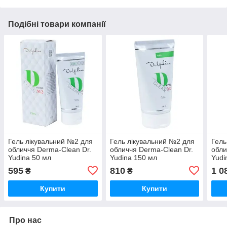
Подібні товари компанії
Гель лікувальний №2 для
Гель лікувальний №2 для
Гель
обличчя Derma-Clean Dr.
обличчя Derma-Clean Dr.
обли
Yudina 50 мл
Yudina 150 мл
Yudi
595
810
1 0
₴
₴
Купити
Купити
Про нас