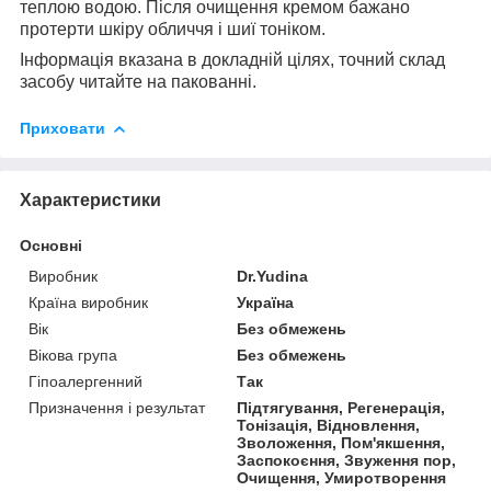
теплою водою. Після очищення кремом бажано
протерти шкіру обличчя і шиї тоніком.
Інформація вказана в докладній цілях, точний склад
засобу читайте на пакованні.
Приховати
Характеристики
Основні
Виробник
Dr.Yudina
Країна виробник
Україна
Вік
Без обмежень
Вікова група
Без обмежень
Гіпоалергенний
Так
Призначення і результат
Підтягування, Регенерація,
Тонізація, Відновлення,
Зволоження, Пом'якшення,
Заспокоєння, Звуження пор,
Очищення, Умиротворення