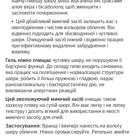
найчутливішу шкіру, вона збагачена екстрактами
алое вера і бісабололу, щоб зменшити і
заспокоїти почервоніння.
Цей дбайливий миючий засіб залишить вас з
омолодженим і чистим кольором обличчя. Він
відмінно підходить для збезводненої і чутливої
шкіри. Очищуючий засіб ніжний і відмінно працює
при ефективному видаленні забруднення і
макіяжу.
Гель ніжно очищає
чутливу шкіру, не порушуючи її
бар'єрної функції. До складу гелю входить сечовина,
яка працює на поліпшення і нормалізацію структури
шкіри, робить її більш пружною і гладкою, надає
ранозагоювальну і бактеріостатичну дію, не
викликаючи алергічних реакцій.
Цей зволожуючий миючий засіб
очищає також
захисну плівку на сухій шкірі. Він має легку і не липку
текстуру і досить м'який для використання в якості
миючого засобу для очей.
Застосування:
Вранці / ввечері нанесіть на вологу
шкіру обличчя. Ніжно промассируйте. Ретельно змийте