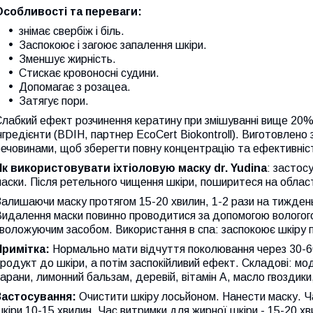
Особливості та переваги:
знімає свербіж і біль.
Заспокоює і загоює запалення шкіри.
Зменшує жирність.
Стискає кровоносні судини.
Допомагає з розацеа.
Затягує пори.
лабкий ефект розчинення кератину при змішуванні вище 20% 
нгредієнти (BDIH, партнер EcoCert Biokontroll). Виготовлен
ечовинами, щоб зберегти повну концентрацію та ефективність
Як використовувати іхтіоловую маску dr. Yudina
: застос
аски. Після ретельного чищення шкіри, поширитеся на облас
алишаючи маску протягом 15-20 хвилин, 1-2 рази на тижден
Видалення маски повинно проводитися за допомогою вологог
воложуючим засобом. Використання в спа: заспокоює шкіру пі
Примітка:
Нормально мати відчуття поколювання через 30-60 
родукт до шкіри, а потім заспокійливий ефект. Складові: мо
арани, лимонний бальзам, деревій, вітамін А, масло гвоздики
Застосування:
Очистити шкіру лосьйоном. Нанести маску. Ч
кіри 10-15 хвилин. Час витримки для жирної шкіри - 15-20 хв