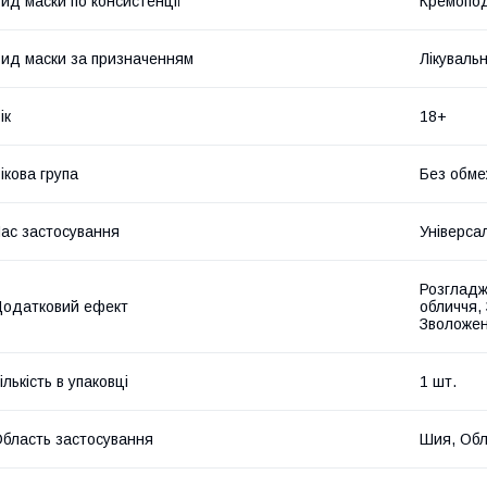
ид маски по консистенції
Кремопод
ид маски за призначенням
Лікуваль
ік
18+
ікова група
Без обме
ас застосування
Універса
Розгладж
одатковий ефект
обличчя,
Зволожен
ількість в упаковці
1 шт.
бласть застосування
Шия, Обл