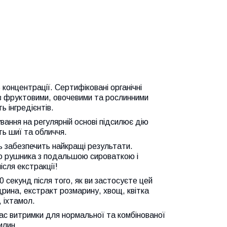
концентрації. Сертифіковані органічні
о з фруктовими, овочевими та рослинними
 інгредієнтів.
ування на регулярній основі підсилює дію
ть шиї та обличчя.
ь забезпечить найкращі результати.
о рушника з подальшою сироваткою і
сля екстракції!
секунд після того, як ви застосуєте цей
дрина, екстракт розмарину, хвощ, квітка
, іхтамол.
ас витримки для нормальної та комбінованої
илин.