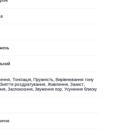
ібні
на
жень
льний
ення, Тонізація, Пружність, Вирівнювання тону
 Зняття роздратування, Живлення, Захист,
ня, Заспокоєння, Звуження пор, Усунення блиску
иччя