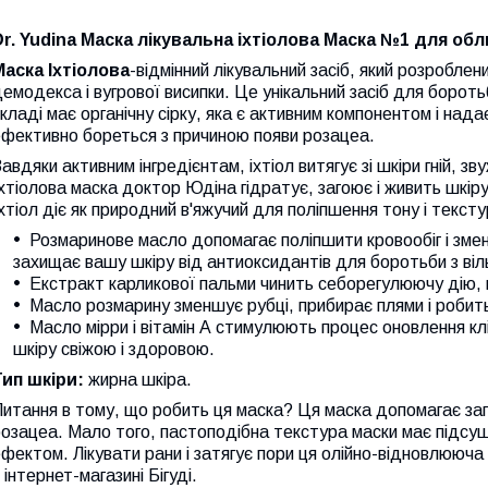
Dr. Yudina Маска лікувальна іхтіолова Маска №1 для об
Маска Іхтіолова
-відмінний лікувальний засіб, який розроблен
емодекса і вугрової висипки. Це унікальний засіб для бороть
кладі має органічну сірку, яка є активним компонентом і нада
фективно бореться з причиною появи розацеа.
авдяки активним інгредієнтам, іхтіол витягує зі шкіри гній, з
хтіолова маска доктор Юдіна гідратує, загоює і живить шкіру,
хтіол діє як природний в'яжучий для поліпшення тону і тексту
Розмаринове масло допомагає поліпшити кровообіг і зменш
захищає вашу шкіру від антиоксидантів для боротьби з в
Екстракт карликової пальми чинить себорегулюючу дію, 
Масло розмарину зменшує рубці, прибирає плями і робить
Масло мірри і вітамін А стимулюють процес оновлення кл
шкіру свіжою і здоровою.
Тип шкіри:
жирна шкіра.
итання в тому, що робить ця маска? Ця маска допомагає запале
розацеа. Мало того, пастоподібна текстура маски має підс
фектом. Лікувати рани і затягує пори ця олійно-відновлююча
 інтернет-магазині Бігуді.