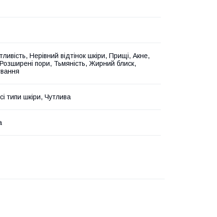
тливість, Нерівний відтінок шкіри, Прищі, Акне,
 Розширені пори, Тьмяність, Жирний блиск,
ування
сі типи шкіри, Чутлива
а