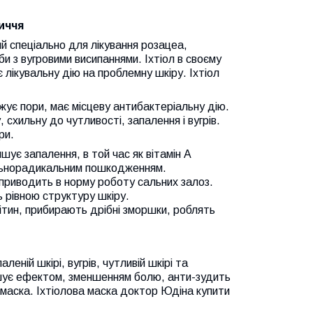
личчя
ий спеціально для лікування розацеа,
би з вугровими висипаннями. Іхтіол в своєму
є лікувальну дію на проблемну шкіру. Іхтіол
вужує пори, має місцеву антибактеріальну дію.
 схильну до чутливості, запалення і вугрів.
ри.
ує запалення, в той час як вітамін А
ільнорадикальним пошкодженням.
приводить в норму роботу сальних залоз.
 рівною структуру шкіру.
ітин, прибирають дрібні зморшки, роблять
ній шкірі, вугрів, чутливій шкірі та
ушує ефектом, зменшенням болю, анти-зудить
 маска. Іхтіолова маска доктор Юдіна купити