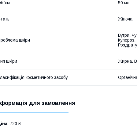
б`єм
50 мл
тать
Жіноча
Вугри, Чу
роблема шкіри
Купероз,
Роздрат
ип шкіри
Жирна, В
ласифікація косметичного засобу
Органічн
нформація для замовлення
іна:
720 ₴