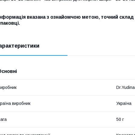
Інформація вказана з ознайомчою метою, точний склад 
упаковці.
арактеристики
Основні
иробник
Dr.Yudina
раїна виробник
Україна
ага
50 г