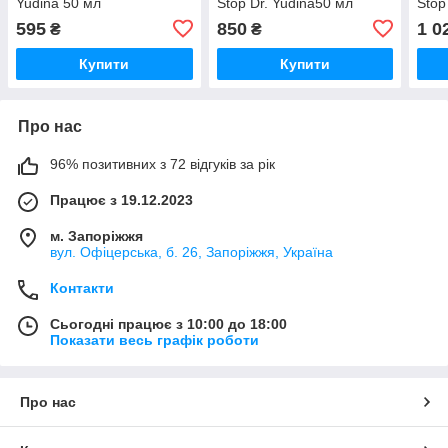
Yudina 50 мл
Stop Dr. Yudina50 мл
Stop
595
850
1 0
₴
₴
Купити
Купити
Про нас
96% позитивних з 72 відгуків за рік
Працює з 19.12.2023
м. Запоріжжя
вул. Офіцерська, б. 26, Запоріжжя, Україна
Контакти
Сьогодні працює з 10:00 до 18:00
Показати весь графік роботи
Про нас