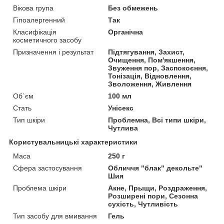
Вікова група
Без обмежень
Гіпоалергенний
Так
Класифікація
Органічна
косметичного засобу
Призначення і результат
Підтягування, Захист,
Очищення, Пом'якшення,
Звуження пор, Заспокоєння,
Тонізація, Відновлення,
Зволоження, Живлення
Об`єм
100 мл
Стать
Унісекс
Тип шкіри
Проблемна, Всі типи шкіри,
Чутлива
Користувальницькі характеристики
Маса
250 г
Сфера застосування
Обличчя "блак" декольте"
Шия
Проблема шкіри
Акне, Прыщи, Роздраження,
Розширені пори, Сезонна
сухість, Чутливість
Тип засобу для вмивання
Гель