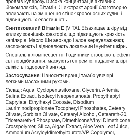
проявів куперозу. Висока концентрація активних
біокомплексів, Вітамін К і екстракт аронії благотворно
впливають на зміцнення стінок кровоносних судин і
підвищують їх еластичність.
Синтезований Вітамін Е
(VITAL E)захищає шкіру від
впливу зовнішніх факторів, що підвищують крихкість
капілярів. Масло Ши авокадо і алое вераувлажняют,
заспокоюють і відновлюють локальний імунітет шкіри.
Спеціальні люмінесцентні Годинники створюють ефект
світловідбивання, маскують гепіремію, надаючи шкірі
свіжість і здоровий вигляд.
Застосування
: Наносити вранці та/або увечері
легкими масажними рухами.
CкладI: Aqua, Cyclopentasiloxane, Glycerin, Artemia
Salina Extract, Isodecyl Neopentanoate, Propylheptyl
Caprylate, Ethylhexyl Cocoate, Disodium
Lauriminodipropionate Tocopheryl Phosphates, Cetearyl
Olivate, Sorbitan Olivate, Cetearyl Alcohol, Ceteareth-20,
Triceteareth-4 Phosphate, Dimethicone/Vinyl Dimethicone
Crosspolymer, Silica, Algae Extract, Aloe Vera Leaf Juice,
Ammonium Acryloyldimethyltaurate/VP Copolymer,