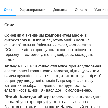
Опис
Характеристики
Доставка
Оплата
Умови п
Опис
Основним активним компонентом маски є
фітоестроген DОrientine
, отриманий з насіння
фінікової пальми. Унікальний склад компонентів
DОrientine діє за принципом основного жіночого
гормону — естрогену, що відповідає за молодість
шкіри.
Anti-age ESTRO
активно стимулює процес утворення
еластинових і колагенових волокон, підвищуючи тим
самим пружність, еластичність, а також тонус шкіри. У
рецептуру введений вітамін F, що сприяє синтезу
клітинних мембран, підвищенню пружності та
еластичності шкіри і як наслідок її омолодженню.
Вітамін А-потужний
кераторегулятор і антиоксидант,
нормалізує секреторну функцію сальних залоз і
благотворно впливає на шкіру. Натуральний екстракт