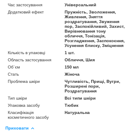
Час застосування
Універсальний
Додатковий ефект
Пружність, Зволоження,
Живлення, Зняття
роздратування, Звуження
пор, Заспокійливий, Захист,
Вирівнювання тону
обличчя, Тонізація,
Розгладження, Заспокоєння,
Усунення блиску, Зміцнення
Кількість в упаковці
1 шт.
Область застосування
Обличчя, Шия
Об`єм
150 мл
Стать
Жіноча
Проблема шкіри
Чутливість, Прищі, Вугри,
Розширені пори,
Роздратування
Тип шкіри
Всі типи шкіри
Упаковка засобу
Тюбик
Класифікація
Натуральна
косметичного засобу
Приховати