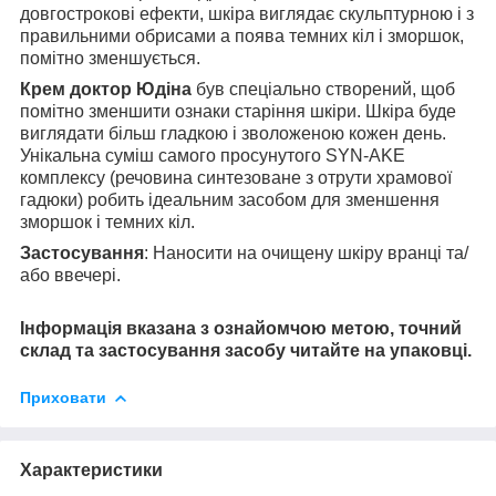
довгострокові ефекти, шкіра виглядає скульптурною і з
правильними обрисами а поява темних кіл і зморшок,
помітно зменшується.
Крем доктор Юдіна
був спеціально створений, щоб
помітно зменшити ознаки старіння шкіри. Шкіра буде
виглядати більш гладкою і зволоженою кожен день.
Унікальна суміш самого просунутого SYN-AKE
комплексу (речовина синтезоване з отрути храмової
гадюки) робить ідеальним засобом для зменшення
зморшок і темних кіл.
Застосування
: Наносити на очищену шкіру вранці та/
або ввечері.
Інформація вказана з ознайомчою метою, точний
склад та застосування засобу читайте на упаковці.
Приховати
Характеристики