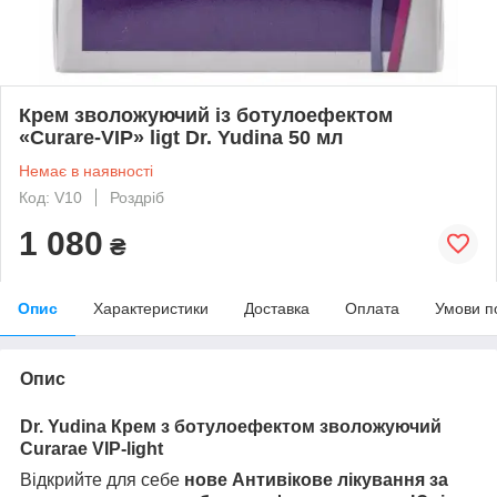
Крем зволожуючий із ботулоефектом
«Curare-VIP» ligt Dr. Yudina 50 мл
Немає в наявності
Код: V10
Роздріб
1 080
₴
Опис
Характеристики
Доставка
Оплата
Умови п
Опис
Dr. Yudina Крем з ботулоефектом зволожуючий
Curarae VIP-light
Відкрийте для себе
нове Антивікове лікування за