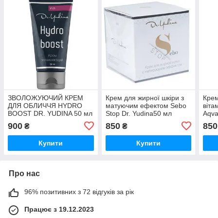
ЗВОЛОЖУЮЧИЙ КРЕМ
Крем для жирної шкіри з
Крем
ДЛЯ ОБЛИЧЧЯ HYDRO
матуючим ефектом Sebo
віта
BOOST DR. YUDINA 50 мл
Stop Dr. Yudina50 мл
Aqva
900
850
850
₴
₴
Купити
Купити
Про нас
96% позитивних з 72 відгуків за рік
Працює з 19.12.2023