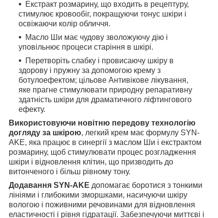
Екстракт розмарину, що входить в рецептуру,
стимулює кровообіг, покращуючи тонус шкіри і
освіжаючи колір обличчя.
Масло Ши має чудову зволожуючу дію і
уповільнює процеси старіння в шкірі.
Перетворіть слабку і провисаючу шкіру в
здорову і пружну за допомогою крему з
ботулоефектом; цільове Антивікове лікування,
яке прагне стимулювати природну репаративну
здатність шкіри для драматичного ліфтингового
ефекту.
Використовуючи новітню передову технологію
догляду за шкірою
, легкий крем має формулу SYN-
AKE, яка працює в синергії з маслом Ши і екстрактом
розмарину, щоб стимулювати процес розгладження
шкіри і відновлення клітин, що призводить до
витонченого і більш рівному тону.
Додавання SYN-AKE
допомагає боротися з тонкими
лініями і глибокими зморшками, насичуючи шкіру
вологою і поживними речовинами для відновлення
еластичності і рівня гідратації. Забезпечуючи миттєві і