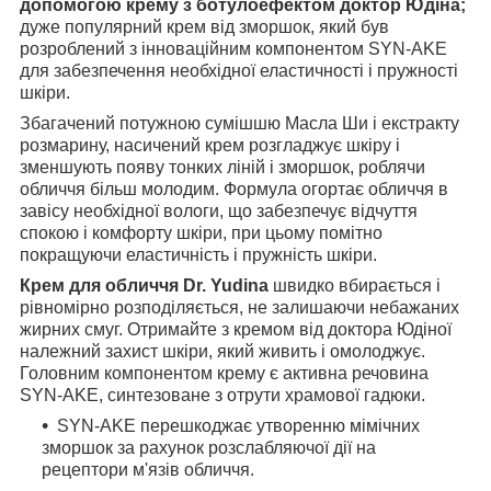
допомогою крему з ботулоефектом доктор Юдіна;
дуже популярний крем від зморшок, який був
розроблений з інноваційним компонентом SYN-AKE
для забезпечення необхідної еластичності і пружності
шкіри.
Збагачений потужною сумішшю Масла Ши і екстракту
розмарину, насичений крем розгладжує шкіру і
зменшують появу тонких ліній і зморшок, роблячи
обличчя більш молодим. Формула огортає обличчя в
завісу необхідної вологи, що забезпечує відчуття
спокою і комфорту шкіри, при цьому помітно
покращуючи еластичність і пружність шкіри.
Крем для обличчя Dr. Yudina
швидко вбирається і
рівномірно розподіляється, не залишаючи небажаних
жирних смуг. Отримайте з кремом від доктора Юдіної
належний захист шкіри, який живить і омолоджує.
Головним компонентом крему є активна речовина
SYN-AKE, синтезоване з отрути храмової гадюки.
SYN-AKE перешкоджає утворенню мімічних
зморшок за рахунок розслабляючої дії на
рецептори м'язів обличчя.