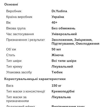
Основні
Виробник
Dr.Yudina
Країна виробник
Україна
Вік
40+
Вікова група
Без обмежень
Час застосування
Універсальний
Призначення і результат
Зволоження, Зміцнення,
Підтягування, Омолодження
Об`єм
50 мл
Стать
Жіноча
Тип шкіри
Всі типи шкіри
Тип крему
Лікувальний
Упаковка засобу
Тюбик
Користувальницькі характеристики
Вага
150 кг
Тип маски з консистенції
Кремоподібні
Тип маски за
Лікувальна
призначенням
Додатковий ефект
Вирівнювання тону