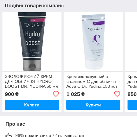
Подібні товари компанії
ЗВОЛОЖУЮЧИЙ КРЕМ
Крем зволожуючий з
Крем
ДЛЯ ОБЛИЧЧЯ HYDRO
вітаміном C для обличчя
для 
BOOST DR. YUDINA 50 мл
Aqva C Dr. Yudina 150 мл
Yudi
900
1 025
850
₴
₴
Купити
Купити
Про нас
96% позитивних з 72 відгуків за рік