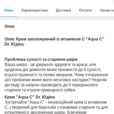
Опис
Характеристики
Доставка
Оплата
Умови п
Опис
Опис Крем зволожуючий із вітаміном C "Aqua C"
Dr. Юдіна
Проблема сухості та старіння шкіри
Ваша шкіра - це дзеркало здоров'я та краси, але
щоденна дія довкілля може призвести до її сухості,
втрати пружності та появи зморшок. Чому ігнорування
цієї проблеми може мати негативні наслідки? Недолік
догляду за шкірою призводить до її передчасного
старіння та втрати природного сяйва.
Крем "Aqua C" Dr. Юдіна
Зустрічайте "Aqua C" - інноваційний крем із вітаміном
С, створений для боротьби з ознаками старіння та для
інтенсивного зволоження шкіри. Ключовим