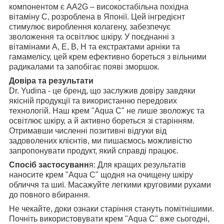
компонентом є AA2G – високостабільна похідна
вітаміну С, розроблена в Японії. Цей інгредієнт
стимулює вироблення колагену, забезпечує
зволоження та освітлює шкіру. У поєднанні з
вітамінами A, E, B, H та екстрактами арніки та
гамамелісу, цей крем ефективно бореться з вільними
радикалами та запобігає появі зморшок.
Довіра та результати
Dr. Yudina - це бренд, що заслужив довіру завдяки
якісній продукції та використанню передових
технологій. Наш крем "Aqua C" не лише зволожує та
освітлює шкіру, а й активно бореться зі старінням.
Отримавши численні позитивні відгуки від
задоволених клієнтів, ми пишаємось можливістю
запропонувати продукт, який справді працює.
Спосіб застосуванн
я: Для кращих результатів
наносите крем "Aqua C" щодня на очищену шкіру
обличчя та шиї. Масажуйте легкими круговими рухами
до повного вбирання.
Не чекайте, доки ознаки старіння стануть помітнішими.
Почніть використовувати крем "Aqua C" вже сьогодні,