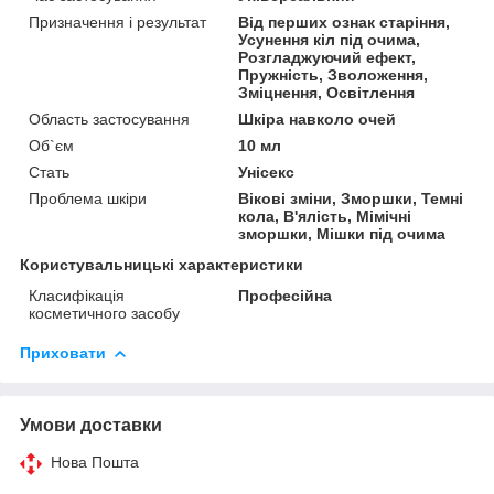
Призначення і результат
Від перших ознак старіння,
Усунення кіл під очима,
Розгладжуючий ефект,
Пружність, Зволоження,
Зміцнення, Освітлення
Область застосування
Шкіра навколо очей
Об`єм
10 мл
Стать
Унісекс
Проблема шкіри
Вікові зміни, Зморшки, Темні
кола, В'ялість, Мімічні
зморшки, Мішки під очима
Користувальницькі характеристики
Класифікація
Професійна
косметичного засобу
Приховати
Умови доставки
Нова Пошта