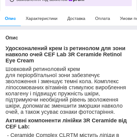
Опис
Характеристики
Доставка
Оплата
Умови п
Опис
Удосконалений крем із ретинолом для зони
навколо очей CEF Lab 3R Ceramide Retinol
Eye Cream
Шовковий ретиноловий крем
для періорбітальної зони забезпечує
зволоження і зменшує темні кола. Комплекс
ліпосомованих вітамінів стимулює вироблення
колагену і підвищує пружність шкіри,
підтримуючи необхідний рівень зволоження
шкіри, допомагає зменшити зморшки навколо
очей, а також усуває ознаки фотостаріння.
Активні компоненти лінійки 3R Ceramide від
CEF Lab:
- Ceramide Complex CLRTM містить ліпіди в