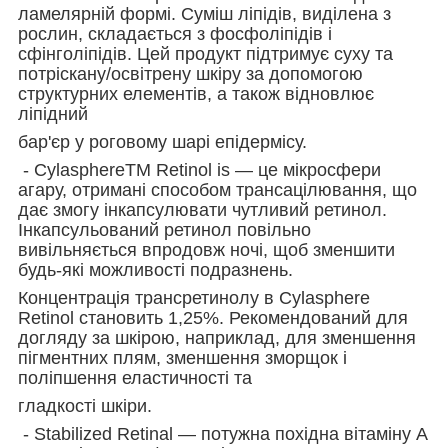
ламелярній формі. Суміш ліпідів, виділена з
рослин, складається з фосфоліпідів і
сфінголіпідів. Цей продукт підтримує суху та
потріскану/освітрену шкіру за допомогою
структурних елементів, а також відновлює
ліпідний
бар'єр у роговому шарі епідермісу.
- CylasphereTM Retinol is — це мікросфери
агару, отримані способом трансацілювання, що
дає змогу інкапсулювати чутливий ретинол.
Інкапсульований ретинол повільно
вивільняється впродовж ночі, щоб зменшити
будь-які можливості подразнень.
Концентрація трансретинолу в Cylasphere
Retinol становить 1,25%. Рекомендований для
догляду за шкірою, наприклад, для зменшення
пігментних плям, зменшення зморщок і
поліпшення еластичності та
гладкості шкіри.
- Stabilized Retinal — потужна похідна вітаміну А