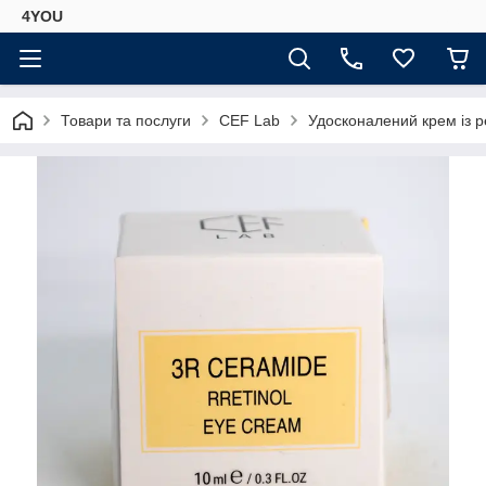
4YOU
Товари та послуги
СEF Lab
Удосконалений крем із 