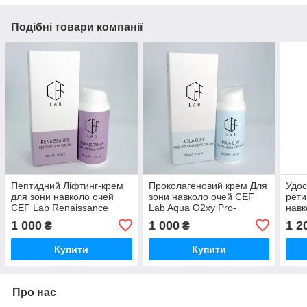
Подібні товари компанії
Пептидний Ліфтинг-крем
Проколагеновий крем Для
Удос
для зони навколо очей
зони навколо очей CEF
рети
CEF Lab Renaissance
Lab Aqua O2xy Pro-
навк
Peptilift Eye Cream 30 мл
Collagen Eye Cream 30 мл
Cera
1 000
1 000
1 2
₴
₴
Cre
Купити
Купити
Про нас