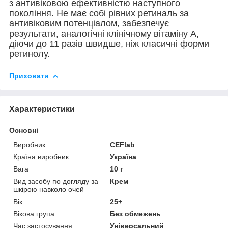
з антивіковою ефективністю наступного
покоління. Не має собі рівних ретиналь за
антивіковим потенціалом, забезпечує
результати, аналогічні клінічному вітаміну А,
діючи до 11 разів швидше, ніж класичні форми
ретинолу.
Приховати
Характеристики
Основні
Виробник
CEFlab
Країна виробник
Україна
Вага
10 г
Вид засобу по догляду за
Крем
шкірою навколо очей
Вік
25+
Вікова група
Без обмежень
Час застосування
Універсальний