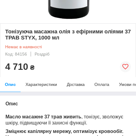
Тонізуюча масажна олія з ефірними оліями 37
ТРАВ STYX, 1000 мл
Немає в наявності
Код: 84156
Роздріб
4 710
₴
Опис
Характеристики
Доставка
Оплата
Умови п
Опис
Масло масажне 37 трав живить
, тонізує, зволожує
шкіру, підвищуючи її захисні функції.
Зміцнює капілярну мережу, оптимізує кровообіг.