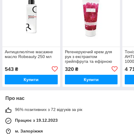
Антицелюлітне масажне
Регенеруючий крем для
Тоні
масло Robeauty 250 мл
рук з екстрактом
АНТ
грейпфрута та ефірною
100
олією розмарину
543
320
4 7
₴
₴
Regenerating Hand Cream
Ryor, 100 мл
Купити
Купити
Про нас
96% позитивних з 72 відгуків за рік
Працює з 19.12.2023
м. Запоріжжя