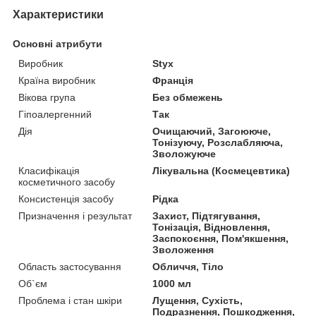
Характеристики
Основні атрибути
Виробник
Styx
Країна виробник
Франція
Вікова група
Без обмежень
Гіпоалергенний
Так
Дія
Очищаючий, Загоююче,
Тонізуючу, Розслабляюча,
Зволожуюче
Класифікація
Лікувальна (Космецевтика)
косметичного засобу
Консистенція засобу
Рідка
Призначення і результат
Захист, Підтягування,
Тонізація, Відновлення,
Заспокоєння, Пом'якшення,
Зволоження
Область застосування
Обличчя, Тіло
Об`єм
1000 мл
Проблема і стан шкіри
Лущення, Сухість,
Подразнення, Пошкодження,