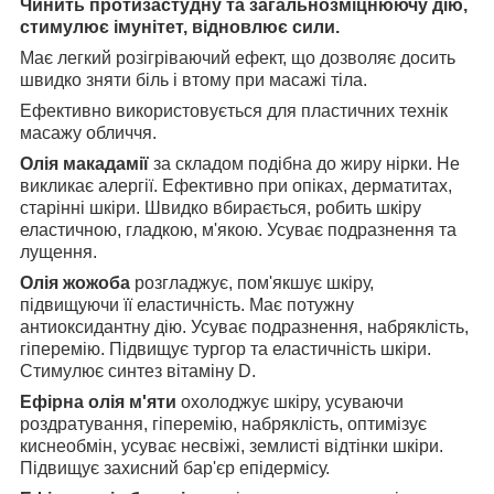
Чинить протизастудну та загальнозміцнюючу дію,
стимулює імунітет, відновлює сили.
Має легкий розігріваючий ефект, що дозволяє досить
швидко зняти біль і втому при масажі тіла.
Ефективно використовується для пластичних технік
масажу обличчя.
Олія макадамії
за складом подібна до жиру нірки. Не
викликає алергії. Ефективно при опіках, дерматитах,
старінні шкіри. Швидко вбирається, робить шкіру
еластичною, гладкою, м'якою. Усуває подразнення та
лущення.
Олія жожоба
розгладжує, пом'якшує шкіру,
підвищуючи її еластичність. Має потужну
антиоксидантну дію. Усуває подразнення, набряклість,
гіперемію. Підвищує тургор та еластичність шкіри.
Стимулює синтез вітаміну D.
Ефірна олія м'яти
охолоджує шкіру, усуваючи
роздратування, гіперемію, набряклість, оптимізує
киснеобмін, усуває несвіжі, землисті відтінки шкіри.
Підвищує захисний бар'єр епідермісу.