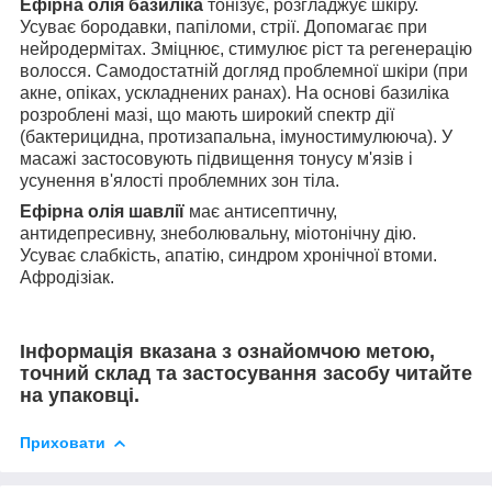
Ефірна олія базиліка
тонізує, розгладжує шкіру.
Усуває бородавки, папіломи, стрії. Допомагає при
нейродермітах. Зміцнює, стимулює ріст та регенерацію
волосся. Самодостатній догляд проблемної шкіри (при
акне, опіках, ускладнених ранах). На основі базиліка
розроблені мазі, що мають широкий спектр дії
(бактерицидна, протизапальна, імуностимулююча). У
масажі застосовують підвищення тонусу м'язів і
усунення в'ялості проблемних зон тіла.
Ефірна олія шавлії
має антисептичну,
антидепресивну, знеболювальну, міотонічну дію.
Усуває слабкість, апатію, синдром хронічної втоми.
Афродізіак.
Інформація вказана з ознайомчою метою,
точний склад та застосування засобу читайте
на упаковці.
Приховати