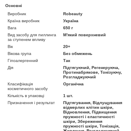
Основні
Виробник
Robeauty
Країна виробник
Україна
Вага
650 г
Вид засобу для пиллинга
М'який поверхневий
за ступенем впливу
Вік
20+
Вікова група
Без обмежень
Гіпоалергенний
Так
Дія
Підтягуючий, Регенеруюча,
Протинабрякове, Тонізуючу,
Розгладжуючий
Класифікація
Органічна
косметичного засобу
Кількість в упаковці
1 шт.
Призначення і результат
Підтягування, Відлущування
відмерлих клітин шкіри,
Відновлення, Підвищення
пружності і еластичності
шкіри, Збереження
пружності шкіри, Тонізація,
Живлення, Розгладжуючий