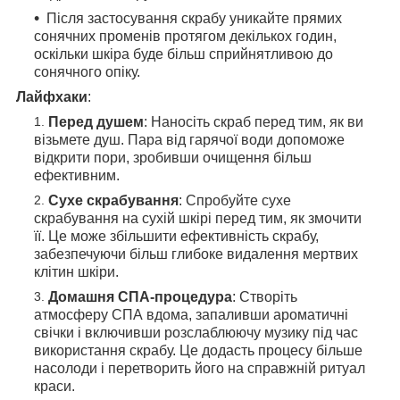
Після застосування скрабу уникайте прямих
сонячних променів протягом декількох годин,
оскільки шкіра буде більш сприйнятливою до
сонячного опіку.
Лайфхаки
:
Перед душем
: Наносіть скраб перед тим, як ви
візьмете душ. Пара від гарячої води допоможе
відкрити пори, зробивши очищення більш
ефективним.
Сухе скрабування
: Спробуйте сухе
скрабування на сухій шкірі перед тим, як змочити
її. Це може збільшити ефективність скрабу,
забезпечуючи більш глибоке видалення мертвих
клітин шкіри.
Домашня СПА-процедура
: Створіть
атмосферу СПА вдома, запаливши ароматичні
свічки і включивши розслаблюючу музику під час
використання скрабу. Це додасть процесу більше
насолоди і перетворить його на справжній ритуал
краси.