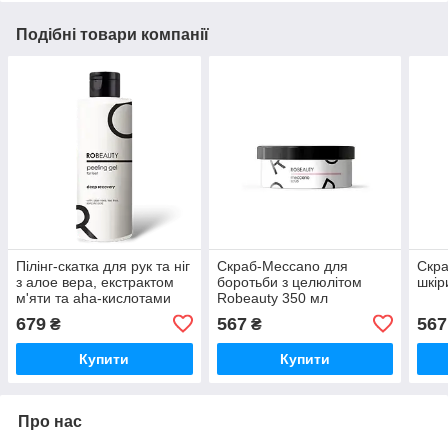
Подібні товари компанії
Пілінг-скатка для рук та ніг
Скраб-Meccano для
Скра
з алое вера, екстрактом
боротьби з целюлітом
шкір
м'яти та aha-кислотами
Robeauty 350 мл
Robeauty 150 мл
679
567
567
₴
₴
Купити
Купити
Про нас