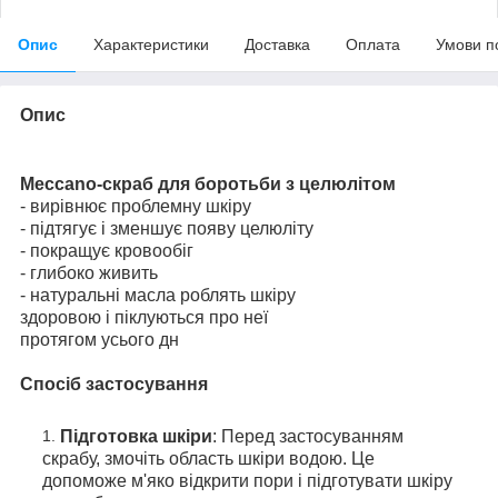
Опис
Характеристики
Доставка
Оплата
Умови п
Опис
Meccano-скраб для боротьби з целюлітом
- вирівнює проблемну шкіру
- підтягує і зменшує появу целюліту
- покращує кровообіг
- глибоко живить
- натуральні масла роблять шкіру
здоровою і піклуються про неї
протягом усього дн
Спосіб застосування
Підготовка шкіри
: Перед застосуванням
скрабу, змочіть область шкіри водою. Це
допоможе м'яко відкрити пори і підготувати шкіру