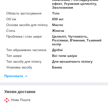
ефект, Усунення целюліту,
Зволоження
Область застосування
Тіло
Об`єм
650 мл
Основа засоби для пілінгу
Масло
Стать
Жіноча
Проблема і стан шкіри
Целюліт, Чутливість,
Розтяжки, В'янення, Тьмяний
колір
Тип абразивних частинок
Дрібні
Тип шкіри
Всі типи шкіри
Тип засобу для пілінгу
Для механічного пілінгу
Упаковка засобу
Банка
Приховати
Умови доставки
Нова Пошта