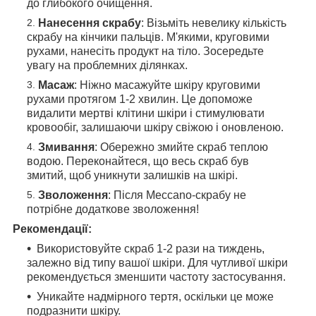
до глибокого очищення.
Нанесення скрабу
: Візьміть невелику кількість
скрабу на кінчики пальців. М'якими, круговими
рухами, нанесіть продукт на тіло. Зосередьте
увагу на проблемних ділянках.
Масаж
: Ніжно масажуйте шкіру круговими
рухами протягом 1-2 хвилин. Це допоможе
видалити мертві клітини шкіри і стимулювати
кровообіг, залишаючи шкіру свіжою і оновленою.
Змивання
: Обережно змийте скраб теплою
водою. Переконайтеся, що весь скраб був
змитий, щоб уникнути залишків на шкірі.
Зволоження
: Після Meccano-скрабу не
потрібне додаткове зволоження!
Рекомендації:
Використовуйте скраб 1-2 рази на тиждень,
залежно від типу вашої шкіри. Для чутливої шкіри
рекомендується зменшити частоту застосування.
Уникайте надмірного тертя, оскільки це може
подразнити шкіру.