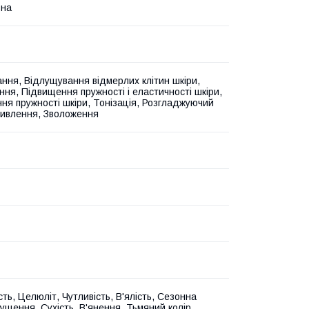
ьна
ання, Відлущування відмерлих клітин шкіри,
ння, Підвищення пружності і еластичності шкіри,
ня пружності шкіри, Тонізація, Розгладжуючий
ивлення, Зволоження
ть, Целюліт, Чутливість, В'ялість, Сезонна
Лущення, Сухість, В'янення, Тьмяний колір