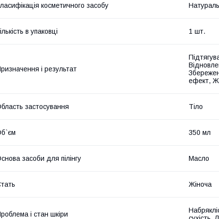
ласифікація косметичного засобу
Натурал
ількість в упаковці
1 шт.
Підтягув
Відновле
ризначення і результат
Збережен
ефект, Ж
бласть застосування
Тіло
б`єм
350 мл
снова засоби для пілінгу
Масло
тать
Жіноча
Набрякліс
роблема і стан шкіри
сухість, 