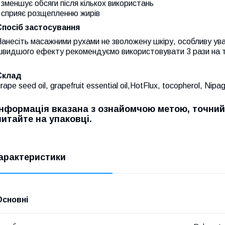
 зменшує обсяги після кількох використань
 сприяє розщепленню жирів
Спосіб застосування
анесіть масажними рухами не зволожену шкіру, особливу ува
швидшого ефекту рекомендуємо використовувати 3 рази на 
Склад
rape seed oil, grapefruit essential oil,HotFlux, tocopherol, Nip
Інформація вказана з ознайомчою метою, точний
читайте на упаковці.
арактеристики
Основні