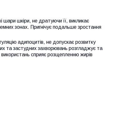
і шари шкіри, не дратуючи її, викликає
лемних зонах. Пригнічує подальше зростання
егуляцію адипоцитів, не допускає розвитку
йних та застудних захворювань розгладжує та
ох використань сприяє розщепленню жирів