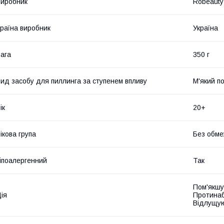
иробник
Robeauty
раїна виробник
Україна
ага
350 г
ид засобу для пиллинга за ступенем впливу
М'який п
ік
20+
ікова група
Без обме
іпоалергенний
Так
Пом'якшу
ія
Протинаб
Відлущу