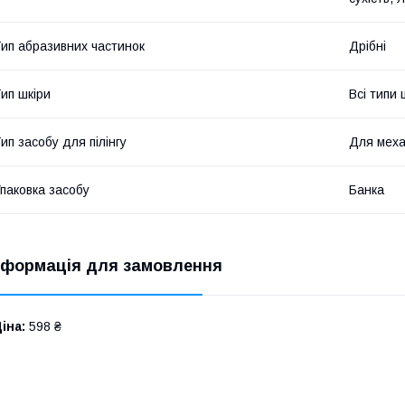
ип абразивних частинок
Дрібні
ип шкіри
Всі типи 
ип засобу для пілінгу
Для механ
паковка засобу
Банка
нформація для замовлення
іна:
598 ₴