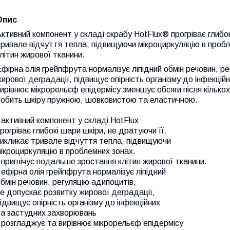
Опис
ктивний компонент у складі скрабу HotFlux® прогріває глибок
ривале відчуття тепла, підвищуючи мікроциркуляцію в проб
літин жирової тканини.
фірна олія грейпфрута нормалізує ліпідний обмін речовин, р
ирової деградації, підвищує опірність організму до інфекці
ирівнює мікрорельєф епідермісу зменшує обсяги після кільк
робить шкіру пружною, шовковистою та еластичною.
 активний компонент у складі HotFlux
рогріває глибокі шари шкіри, не дратуючи її,
икликає тривале відчуття тепла, підвищуючи
ікроциркуляцію в проблемних зонах.
 пригнічує подальше зростання клітин жирової тканини.
 ефірна олія грейпфрута нормалізує ліпідний
бмін речовин, регуляцію адипоцитів,
е допускає розвитку жирової деградації,
ідвищує опірність організму до інфекційних
та застудних захворювань
 розгладжує та вирівнює мікрорельєф епідермісу