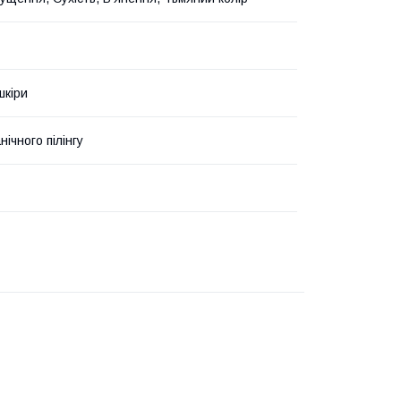
шкіри
ічного пілінгу