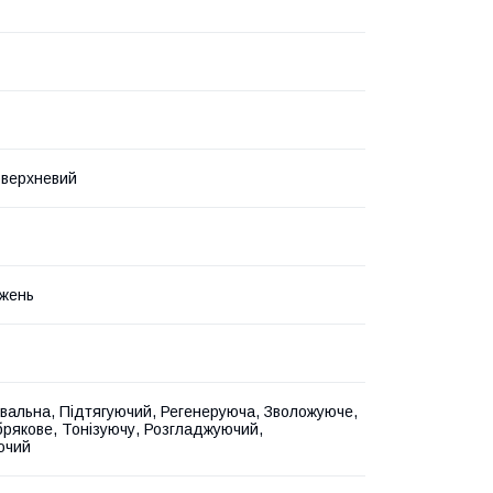
оверхневий
жень
вальна, Підтягуючий, Регенеруюча, Зволожуюче,
рякове, Тонізуючу, Розгладжуючий,
ючий