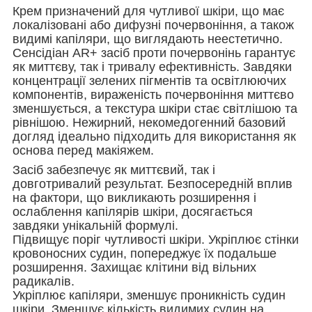
Крем призначений для чутливої шкіри, що має
локалізовані або дифузні почервоніння, а також
видимі капіляри, що виглядають неестетично.
Сенсідіан AR+ засіб проти почервонінь гарантує
як миттєву, так і тривалу ефективність. Завдяки
концентрації зелених пігментів та освітлюючих
компонентів, вираженість почервоніння миттєво
зменшується, а текстура шкіри стає світлішою та
рівнішою. Нежирний, некомедогенний базовий
догляд ідеально підходить для використання як
основа перед макіяжем.
Засіб забезпечує як миттєвий, так і
довготривалий результат. Безпосередній вплив
на фактори, що викликають розширення і
ослаблення капілярів шкіри, досягається
завдяки унікальній формулі.
Підвищує поріг чутливості шкіри. Укріплює стінки
кровоносних судин, попереджує їх подальше
розширення. Захищає клітини від вільних
радикалів.
Укріплює капіляри, зменшує проникність судин
шкіри. Зменшує кількість видимих судин на