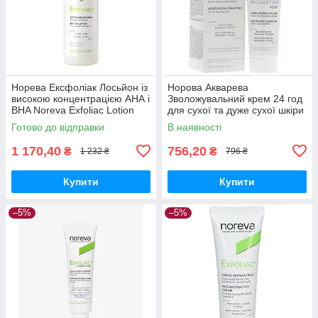
Норева Ексфоліак Лосьйон із
Норова Акварева
високою концентрацією АНА і
Зволожувальний крем 24 год
BHA Noreva Exfoliac Lotion
для сухої та дуже сухої шкіри
Asséchante 125 мл
Noreva Aquareva crème
Готово до відправки
В наявності
hydratante 24h 1977one
1 170,40
756,20
₴
₴
1 232 ₴
796 ₴
Купити
Купити
–5%
–5%