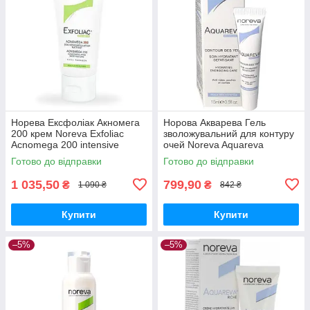
Норева Ексфоліак Акномега
Норова Акварева Гель
200 крем Noreva Exfoliac
зволожувальний для контуру
Acnomega 200 intensive
очей Noreva Aquareva
corrective care 30 мл
contour des yeux hydratant 15
Готово до відправки
Готово до відправки
мл
1 035,50
799,90
₴
₴
1 090 ₴
842 ₴
Купити
Купити
–5%
–5%