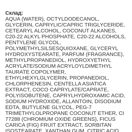
Склад
:
AQUA (WATER), OCTYLDODECANOL,
GLYCERIN, CAPRYLIC/CAPRIC TRIGLYCERIDE,
CETEARYL ALCOHOL, COCONUT ALKANES,
C20-22 ALKYL PHOSPHATE, C20-22 ALCOHOLS,
PENTYLENE GLYCOL,
POLYMETHYLSILSESQUIOXANE, GLYCERYL
HYDROXYSTEARATE, PARFUM (FRAGRANCE),
METHYLPROPANEDIOL, HYDROXYETHYL
ACRYLATE/SODIUM ACRYLOYLDIMETHYL
TAURATE COPOLYMER,
ETHYLHEXYLGLYCERIN, PROPANEDIOL,
CHLORPHENESIN, CENTELLA ASIATICA
EXTRACT, COCO CAPRYLATE/CAPRATE,
POLYISOBUTENE, CAPRYLHYDROXAMIC ACID,
SODIUM HYDROXIDE, ALLANTOIN, DISODIUM
EDTA, BUTYLENE GLYCOL, PEG-7
TRIMETHYLOLPROPANE COCONUT ETHER, CI
77288 (CHROMIUM OXIDE GREENS), FICUS
CARICA (FIG) FRUIT EXTRACT, SORBITAN
ISOSTEARATE, XANTHAN GUM, CITRIC ACID,