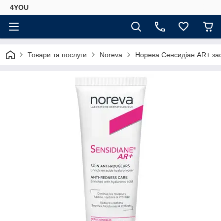
4YOU
Товари та послуги
Noreva
Норева Сенсидіан АR+ засі