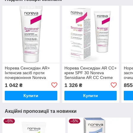
Норева Сенсидіан АR+
Норева Сенсидіан АR CC+
Норе
Інтенсив засіб проти
крем SPF 30 Noreva
засп
почервоніння Noreva
Sensidiane AR CC Creme
очищ
Sensidiane Soin anti-
Claire SPF 30, 40 мл
Nore
1 042
1 326
855
₴
₴
rougeurs+ 30 мл
soot
мл
Купити
Купити
Акційні пропозиції та новинки
–5%
–5%