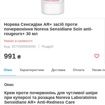
Норева Сенсидіан АR+ засіб проти
почервоніння Noreva Sensidiane Soin anti-
rougeurs+ 30 мл
Немає в наявності
Код: 3571940004092
Роздріб
991
₴
Опис
Характеристики
Доставка
Оплата
Умови п
Опис
Крем проти почервонінь для чутливої шкіри
при куперозі та розацеа Noreva
Laboratoires
Sensidiane
AR
+
Anti
-
Redness
Care