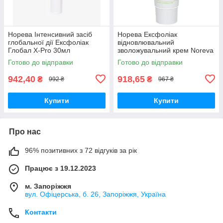
Норева Інтенсивний засіб
Норева Ексфоліак
глобальної дії Ексфоліак
відновлювальний
Глобал X-Pro 30мл
зволожувальний крем Noreva
Exfoliac Creme Reparatrice 40
Готово до відправки
Готово до відправки
мл
942,40
918,65
₴
₴
992 ₴
967 ₴
Купити
Купити
Про нас
96% позитивних з 72 відгуків за рік
Працює з 19.12.2023
м. Запоріжжя
вул. Офіцерська, б. 26, Запоріжжя, Україна
Контакти