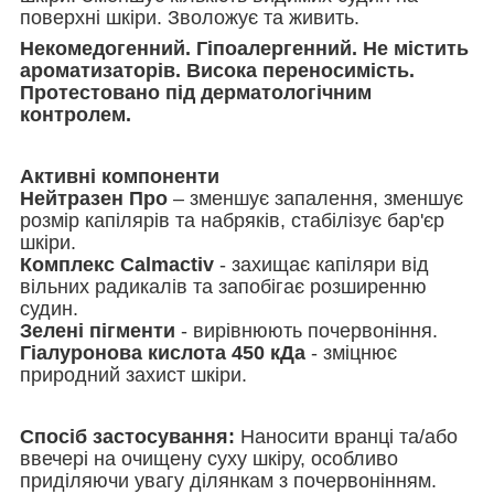
поверхні шкіри. Зволожує та живить.
Некомедогенний. Гіпоалергенний. Не містить
ароматизаторів. Висока переносимість.
Протестовано під дерматологічним
контролем.
Активні компоненти
Нейтразен Про
– зменшує запалення, зменшує
розмір капілярів та набряків, стабілізує бар'єр
шкіри.
Комплекс Calmactiv
- захищає капіляри від
вільних радикалів та запобігає розширенню
судин.
Зелені пігменти
- вирівнюють почервоніння.
Гіалуронова кислота 450 кДа
- зміцнює
природний захист шкіри.
Спосіб застосування
:
Наносити вранці та/або
ввечері на очищену суху шкіру, особливо
приділяючи увагу ділянкам з почервонінням.