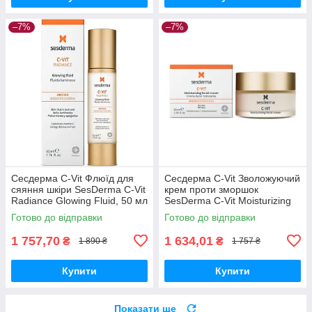
–7%
–7%
Сесдерма C-Vit Флюїд для
Сесдерма C-Vit Зволожуючий
сяяння шкіри SesDerma C-Vit
крем проти зморшок
Radiance Glowing Fluid, 50 мл
SesDerma C-Vit Moisturizing
Face Cream, 50 мл
Готово до відправки
Готово до відправки
1 757,70
1 634,01
₴
₴
1 890 ₴
1 757 ₴
Купити
Купити
Показати ще