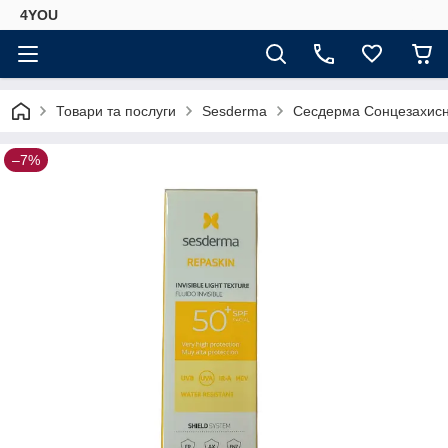
4YOU
Товари та послуги
Sesderma
Сесдерма Сонцезахисни
–7%