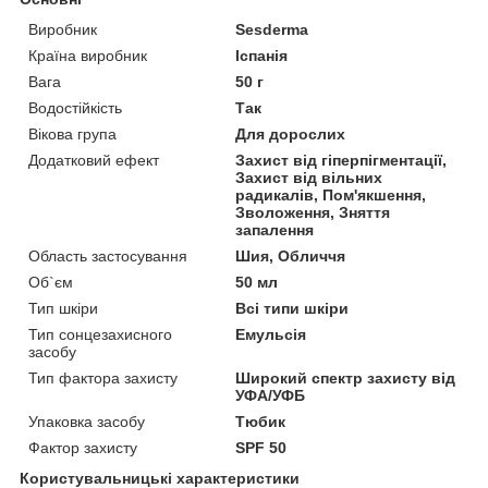
Виробник
Sesderma
Країна виробник
Іспанія
Вага
50 г
Водостійкість
Так
Вікова група
Для дорослих
Додатковий ефект
Захист від гіперпігментації,
Захист від вільних
радикалів, Пом'якшення,
Зволоження, Зняття
запалення
Область застосування
Шия, Обличчя
Об`єм
50 мл
Тип шкіри
Всі типи шкіри
Тип сонцезахисного
Емульсія
засобу
Тип фактора захисту
Широкий спектр захисту від
УФА/УФБ
Упаковка засобу
Тюбик
Фактор захисту
SPF 50
Користувальницькі характеристики