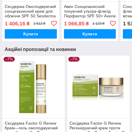
Сесдерма Омолоджуючий
Авен Сонцезахисний
Сонц
сонцезахисний крем для
тонуючий ультра-флюїд
флюї
обличчя SPF 50 Sesderma
Перфектор SPF 50+ Avene
віта
Repaskin Urban 365 Anti-
Ultra Fluid Perfector nude
VIT-
1 406,16
1 066,85
1 5
₴
₴
1 512 ₴
1 123 ₴
Aging SPF50 50 мл
SPF 50+ 50 мл
LaCa
Купити
Купити
Акційні пропозиції та новинки
–7%
–7%
Сесдерма Factor G Renew
Сесдерма Factor G Renew
Крем—гель омолоджуючий
Регенеруючий крем проти