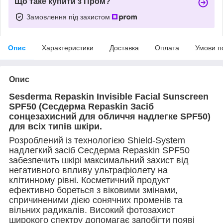
Що таке купити з Пром?
Замовлення під захистом
Опис
Характеристики
Доставка
Оплата
Умови п
Опис
Sesderma Repaskin Invisible Facial Sunscreen
SPF50 (Сесдерма Repaskin Засіб
сонцезахисний для обличчя надлегке SPF50)
для всіх типів шкіри.
Розроблений із технологією Shield-System
надлегкий засіб Сесдерма Repaskin SPF50
забезпечить шкірі максимальний захист від
негативного впливу ультрафіолету на
клітинному рівні. Косметичний продукт
ефективно бореться з віковими змінами,
спричиненими дією сонячних променів та
вільних радикалів. Високий фотозахист
широкого спектру допомагає запобігти появі