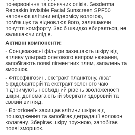
почервоніння та сонячних опіків. Sesderma
Repaskin Invisible Facial Sunscreen SPF50
наповнює клітини епідермісу вологою,
пом'якшує та відновлює його, залишаючи
почуття комфорту. Засіб швидко вбирається, не
залишаючи слідів.
Активні компоненти:
- Сонцезахисні фільтри захищають шкіру від
впливу ультрафіолетового випромінювання,
запобігають появі пігментних плям, запалень та
зморшок.
- Фітосфінгозин, екстракт планктону, лізат
біфідобактерій та екстракт зеленого чаю
підтримують необхідний рівень зволоженості
шкіри, допомагають їй зберігати здоровий та
свіжий вигляд.
- Ерготіонеїн захищає клітини шкіри від
пошкодження та запобігає деградації волокон
колагену. Зберігає шкіру пружною, запобігає
появі зморшок.