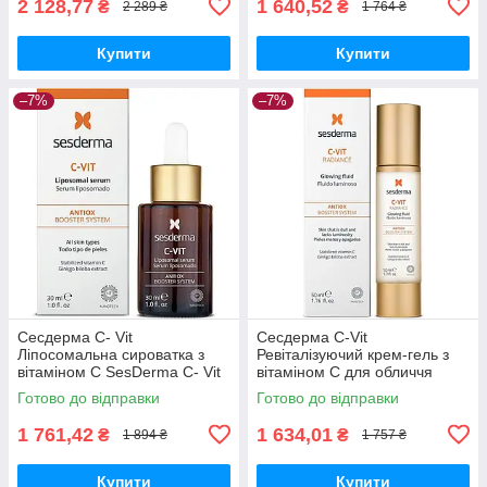
2 128,77
1 640,52
₴
₴
2 289 ₴
1 764 ₴
Купити
Купити
–7%
–7%
Сесдерма C- Vit
Сесдерма C-Vit
Ліпосомальна сироватка з
Ревіталізуючий крем-гель з
вітаміном C SesDerma C- Vit
вітаміном C для обличчя
Liposomal Serum, 30 мл
SesDerma C-Vit Revitalizing
Готово до відправки
Готово до відправки
Cream Gel, 50 мл
1 761,42
1 634,01
₴
₴
1 894 ₴
1 757 ₴
Купити
Купити