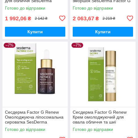
для обличчя SesDerma
зморшок SesDerma Factor G
Factor G Renew Rejuvenating
Renew Anti-Aging
Готово до відправки
Готово до відправки
Gel Cream, 50 мл
Regenerating Cream, 50 мл
1 992,06
2 063,67
₴
₴
2 142 ₴
2 219 ₴
Купити
Купити
–7%
–7%
Сесдерма Factor G Renew
Сесдерма Factor G Renew
Омолоджуюча ліпосомальна
Крем омолоджуючий для
сироватка SesDerma
овала обличчя та шиї
FACTOR G Loiposomal
SesDerma Factor G Renew
Готово до відправки
Готово до відправки
Serum, 30 мл
Chin & Neck, 50 мл