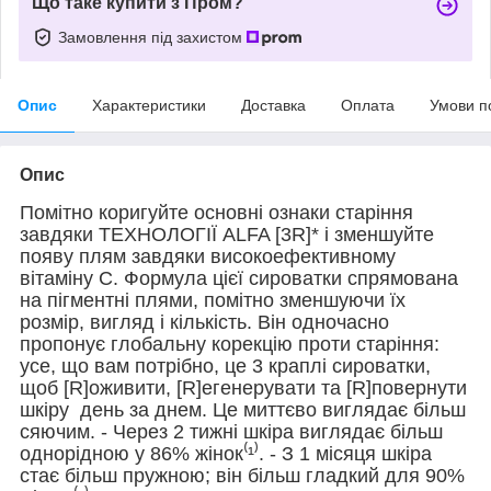
Що таке купити з Пром?
Замовлення під захистом
Опис
Характеристики
Доставка
Оплата
Умови п
Опис
Помітно коригуйте основні ознаки старіння
завдяки ТЕХНОЛОГІЇ ALFA [3R]* і зменшуйте
появу плям завдяки високоефективному
вітаміну С. Формула цієї сироватки спрямована
на пігментні плями, помітно зменшуючи їх
розмір, вигляд і кількість. Він одночасно
пропонує глобальну корекцію проти старіння:
усе, що вам потрібно, це 3 краплі сироватки,
щоб [R]оживити, [R]егенерувати та [R]повернути
шкіру день за днем. Це миттєво виглядає більш
сяючим. - Через 2 тижні шкіра виглядає більш
однорідною у 86% жінок⁽¹⁾. - З 1 місяця шкіра
стає більш пружною; він більш гладкий для 90%