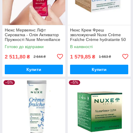
Нюкс Мервеянс Ліфт
Нюкс Крем Фреш
Сироватка - Олія Активатор
зволожуючий Nuxe Crème
Пружності Nuxe Merveillance
Fraîche Crème hydratante 50
Lift Firming Activating Oil-
мл
Готово до відправки
В наявності
Serum, 30 мл
2 511,80
1 579,85
₴
₴
2 644 ₴
1 663 ₴
Купити
Купити
–5%
–5%