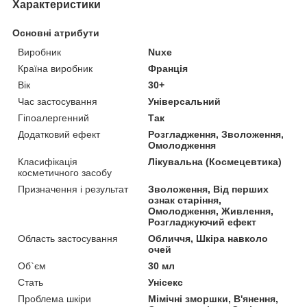
Характеристики
Основні атрибути
Виробник
Nuxe
Країна виробник
Франція
Вік
30+
Час застосування
Універсальний
Гіпоалергенний
Так
Додатковий ефект
Розгладження, Зволоження,
Омолодження
Класифікація
Лікувальна (Космецевтика)
косметичного засобу
Призначення і результат
Зволоження, Від перших
ознак старіння,
Омолодження, Живлення,
Розгладжуючий ефект
Область застосування
Обличчя, Шкіра навколо
очей
Об`єм
30 мл
Стать
Унісекс
Проблема шкіри
Мімічні зморшки, В'янення,