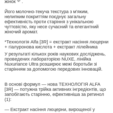
жінок ⁽²⁾ .
Його молочно-текуча текстура з м’яким,
нелипким покриттям поєднує загальну
ефективність проти старіння з унікальною
чуттєвістю, яку несе сучасний та елегантний
жіночий аромат.
*Технологія Alfa [3R] = екстракт насіння люцерни
+ гіалуронова кислота + екстракт лілейника
У результаті кількох років наукових досліджень,
проведених лабораторією NUXE, лінійка
Nuxuriance Ultra розширює межі боротьби зі
старінням за допомогою передових інновацій.
В основі формул — нова ТЕХНОЛОГІЯ ALFA
[3R] — потужна трійка активних інгредієнтів, що
запобігають старінню, ефективніша за ретинол
(1):
— Екстракт насіння люцерни, вирощеної у