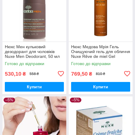
Нюкс Мен кульковий
Нюкс Медова Мрія Гель
дезодорант для чоловіків
Очищуючий гель для обличчя
Nuxe Men Deodorant, 50 мл
Nuxe Rêve de miel Gel
nettoyant et démaquillant
Готово до відправки
Готово до відправки
visage, 200 мл
530,10
769,50
₴
₴
558 ₴
810 ₴
Купити
Купити
–5%
–5%