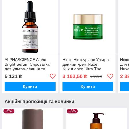
ALPHASCIENCE Alpha
Нюкс Нюксуріанс Ультра
Нюкс
Bright Serum Сироватка
денний крем Nuxe
для 
для ультра-сяяння та
Nuxuriance Ultra The
Nuxe
лікування гіперпігментації
Global Anti-Ageing Cream
Eye 
5 131
3 163,50
2 3
₴
₴
3 330 ₴
30 мл
50мл
15м
Купити
Купити
Акційні пропозиції та новинки
–5%
–5%