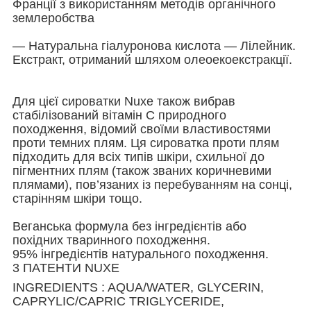
Франції з використанням методів органічного
землеробства
— Натуральна гіалуронова кислота — Лілейник.
Екстракт, отриманий шляхом олеоекоекстракції.
Для цієї сироватки Nuxe також вибрав
стабілізований вітамін С природного
походження, відомий своїми властивостями
проти темних плям. Ця сироватка проти плям
підходить для всіх типів шкіри, схильної до
пігментних плям (також званих коричневими
плямами), пов’язаних із перебуванням на сонці,
старінням шкіри тощо.
Веганська формула без інгредієнтів або
похідних тваринного походження.
95% інгредієнтів натурального походження.
3 ПАТЕНТИ NUXE
INGREDIENTS : AQUA/WATER, GLYCERIN,
CAPRYLIC/CAPRIC TRIGLYCERIDE,