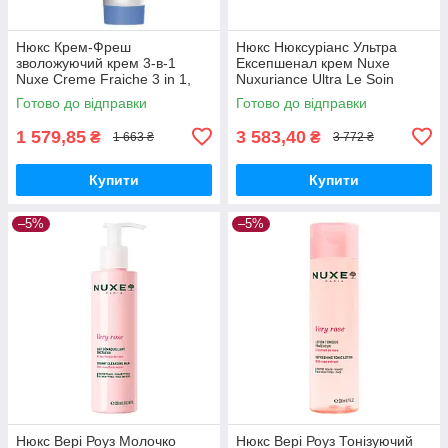
Нюкс Крем-Фреш
Нюкс Нюксуріанс Ультра
зволожуючий крем 3-в-1
Ексепшенал крем Nuxe
Nuxe Creme Fraiche 3 in 1,
Nuxuriance Ultra Le Soin
100мл
d'Exception Jour & Nuit 75 мл
Готово до відправки
Готово до відправки
1 579,85
3 583,40
₴
₴
1 663 ₴
3 772 ₴
Купити
Купити
–5%
–5%
Нюкс Вері Роуз Молочко
Нюкс Вері Роуз Тонізуючий