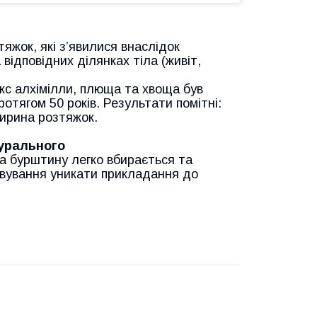
яжок, які з’явилися внаслідок
 відповідних ділянках тіла (живіт,
кс алхімілли, плюща та хвоща був
отягом 50 років. Результати помітні:
ширина розтяжок.
турального
 бурштину легко вбирається та
довування уникати прикладання до