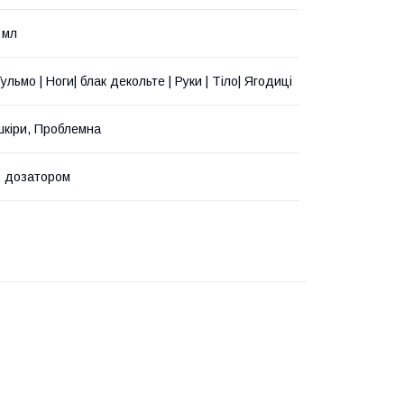
 мл
Гульмо | Ноги| блак декольте | Руки | Тіло| Ягодиці
 шкіри, Проблемна
з дозатором