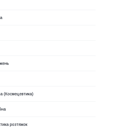
ка
жень
на (Космецевтика)
бна
тика розтяжок