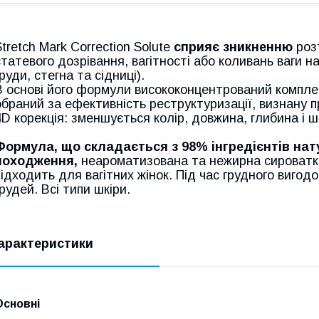
Stretch Mark Correction Solute
сприяє зникненню
розт
статевого дозрівання, вагітності або коливань ваги на
груди, стегна та сідниці).
В основі його формули висококонцентрований компле
обраний за ефективність реструктуризації, визнану пр
4D корекція: зменшується колір, довжина, глибина і 
Формула, що складається з 98% інгредієнтів на
походження,
неароматизована та нежирна сироватка
підходить для вагітних жінок. Під час грудного виго
грудей. Всі типи шкіри.
арактеристики
Основні