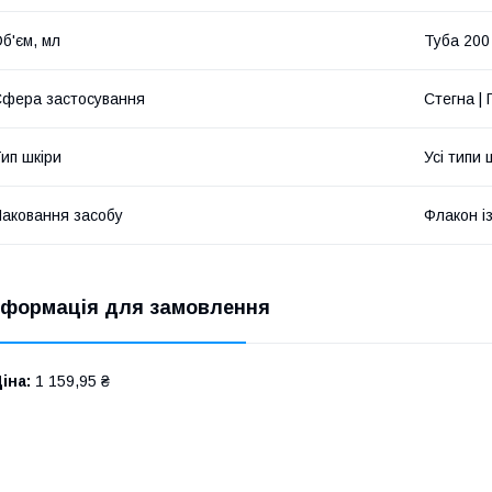
б'єм, мл
Туба 200
фера застосування
Стегна | 
ип шкіри
Усі типи
аковання засобу
Флакон і
нформація для замовлення
іна:
1 159,95 ₴