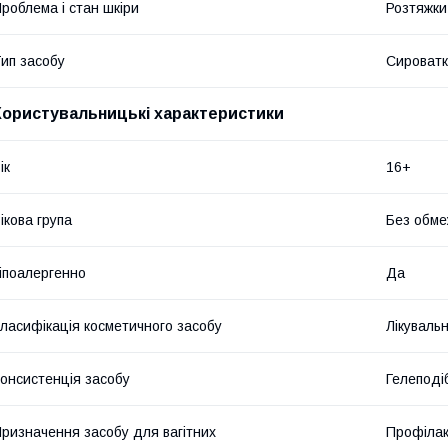
роблема і стан шкіри
Розтяжки
ип засобу
Сироват
Користувальницькі характеристики
ік
16+
ікова група
Без обме
іпоалергенно
Да
ласифікація косметичного засобу
Лікуваль
онсистенція засобу
Гелеподі
ризначення засобу для вагітних
Профілак