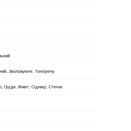
льний
чий, Зволожуюче, Тонізуючу
о, Груди, Живіт, Сідниці, Стегна