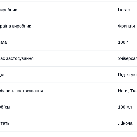
иробник
Lierac
раїна виробник
Франція
ага
100 г
ас застосування
Універса
ія
Підтягую
бласть застосування
Ноги, Тіл
б`єм
100 мл
тать
Жіноча