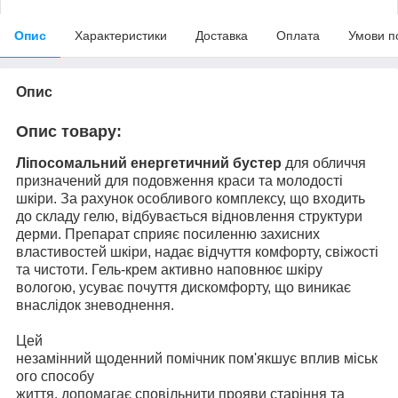
Опис
Характеристики
Доставка
Оплата
Умови п
Опис
Опис товару:
Ліпосомальний енергетичний бустер
для обличчя
призначений для подовження краси та молодості
шкіри. За рахунок особливого комплексу, що входить
до складу гелю, відбувається відновлення структури
дерми. Препарат сприяє посиленню захисних
властивостей шкіри, надає відчуття комфорту, свіжості
та чистоти. Гель-крем активно наповнює шкіру
вологою, усуває почуття дискомфорту, що виникає
внаслідок зневоднення.
Цей
незамінний щоденний помічник пом'якшує вплив міськ
ого способу
життя, допомагає сповільнити прояви старіння та