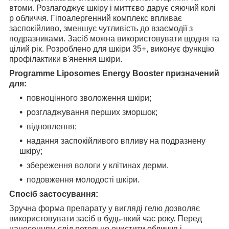
втоми. Розлагоджує шкіру і миттєво дарує сяючий колі
р обличчя. Гіпоалергенний комплекс впливає
заспокійливо, зменшує чутливість до взаємодії з
подразниками. Засіб можна використовувати щодня та
цілий рік. Розроблено для шкіри 35+, виконує функцію
профілактики в'янення шкіри.
Programme Liposomes Energy Booster призначений
для:
повноцінного зволоження шкіри;
розгладжування перших зморшок;
відновлення;
надання заспокійливого впливу на подразнену
шкіру;
збереження вологи у клітинах дерми.
подовження молодості шкіри.
Спосіб застосування:
Зручна форма препарату у вигляді гелю дозволяє
використовувати засіб в будь-який час року. Перед
нанесенням слід ретельно очистити обличчя і