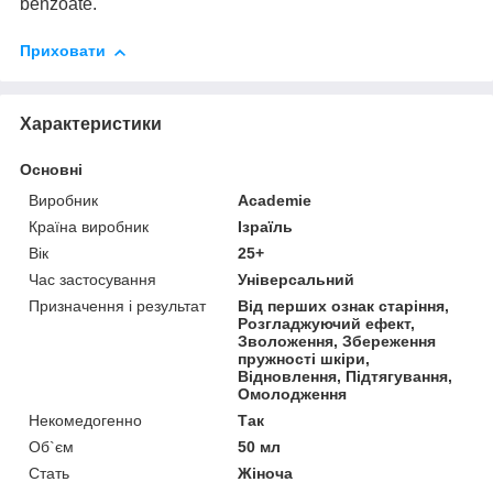
benzoate.
Приховати
Характеристики
Основні
Виробник
Academie
Країна виробник
Ізраїль
Вік
25+
Час застосування
Універсальний
Призначення і результат
Від перших ознак старіння,
Розгладжуючий ефект,
Зволоження, Збереження
пружності шкіри,
Відновлення, Підтягування,
Омолодження
Некомедогенно
Так
Об`єм
50 мл
Стать
Жіноча