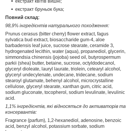
екстракт квітів вишні;
екстракт бруньок бука;
Повний склад:
98,9%
інгредієнтів натурального походження:
Prunus cerasus (bitter cherry) flower extract, fagus
sylvatica bud extract, biosaccharide gum-4, aloe
barbadensis leaf juice, sucrose stearate, ceramide 3,
hydrogenated lecithin, water (aqua), propanediol, glycerin,
simmondsia chinensis (jojoba) seed oil, butyrospermum
parkii (shea) butter, betaine, sucrose, octyldodecanol,
glyceryl dioleate, lauryl laurate, triolein, cetearyl alcohol,
glyceryl undecylenate, undecane, tridecane, sodium
stearoyl glutamate, behenyl alcohol, microcrystalline
cellulose, glyceryl stearate, xanthan gum, citric acid,
sodium gluconate, tocopherol, sodium levulinate, levulinic
acid.
1,1%
інгредієнтів, які відносяться до активаторів та
консервантів:
Fragrance (parfum), 1,2-hexanediol, adenosine, benzoic
acid, benzyl alcohol, potassium sorbate, sodium