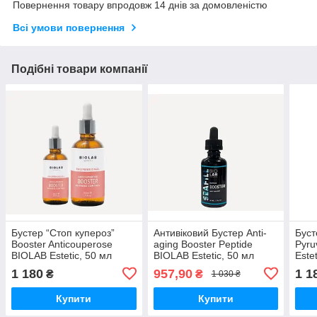
Повернення товару впродовж 14 днів за домовленістю
Всі умови повернення
Подібні товари компанії
Бустер “Стоп купероз”
Антивіковий Бустер Anti-
Буст
Booster Anticouperose
aging Booster Peptide
Pyru
BIOLAB Estetic, 50 мл
BIOLAB Estetic, 50 мл
Este
1 180
957,90
1 1
₴
₴
1 030 ₴
Купити
Купити