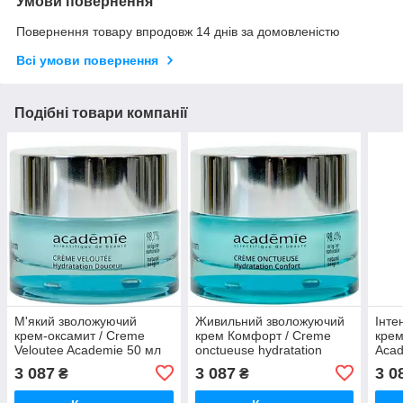
Умови повернення
Повернення товару впродовж 14 днів за домовленістю
Всі умови повернення
Подібні товари компанії
М'який зволожуючий
Живильний зволожуючий
Інте
крем-оксамит / Creme
крем Комфорт / Creme
крем
Veloutee Academie 50 мл
onctueuse hydratation
Acad
confort Academie 50 мл
3 087
3 087
3 0
₴
₴