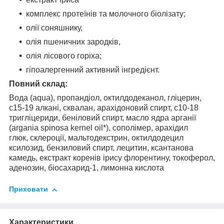
комплекс протеїнів та молочного біолізату;
олії соняшнику,
олія пшеничних зародків,
олія лісового горіха;
гіпоалергенний активний інгредієнт.
Повний склад:
Вода (aqua), пропандіол, октилдодеканол, гліцерин,
с15-19 алкані, сквалан, арахідоновий спирт, с10-18
тригліцериди, беніловий спирт, масло ядра арганії
(argania spinosa kernel oil*), сополімер, арахідил
глюк, склероції, мальтодекстрин, октилдодецил
ксилозид, бензиловий спирт, лецитин, ксантанова
камедь, екстракт коренів ірису флорентину, токоферол,
аденозин, біосахарид-1, лимонна кислота
Приховати
Характеристики