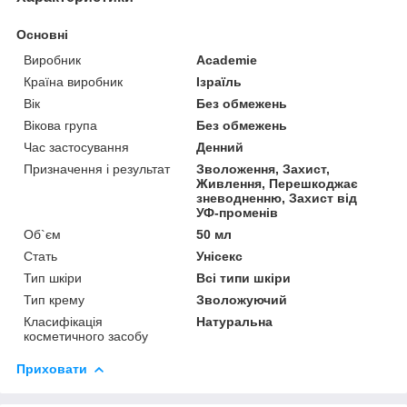
Основні
Виробник
Academie
Країна виробник
Ізраїль
Вік
Без обмежень
Вікова група
Без обмежень
Час застосування
Денний
Призначення і результат
Зволоження, Захист,
Живлення, Перешкоджає
зневодненню, Захист від
УФ-променів
Об`єм
50 мл
Стать
Унісекс
Тип шкіри
Всі типи шкіри
Тип крему
Зволожуючий
Класифікація
Натуральна
косметичного засобу
Приховати