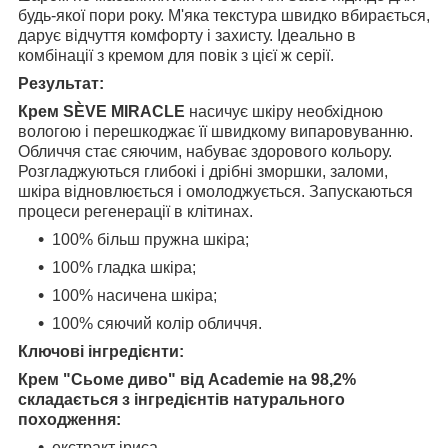
будь-якої пори року. М'яка текстура швидко вбирається,
дарує відчуття комфорту і захисту. Ідеально в
комбінації з кремом для повік з цієї ж серії.
Результат:
Крем SÈVE MIRACLE
насичує шкіру необхідною
вологою і перешкоджає її швидкому випаровуванню.
Обличчя стає сяючим, набуває здорового кольору.
Розгладжуються глибокі і дрібні зморшки, заломи,
шкіра відновлюється і омолоджується. Запускаються
процеси регенерації в клітинах.
100% більш пружна шкіра;
100% гладка шкіра;
100% насичена шкіра;
100% сяючий колір обличчя.
Ключові інгредієнти:
Крем "Сьоме диво" від Academie на 98,2%
складається з інгредієнтів натурального
походження:
екстракт іриса