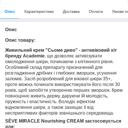
Опис
Характеристики
Доставка
Оплата
Умови п
Опис
Опис товару:
Живильний крем "Сьоме диво" - антивіковий хіт
бренду Academie
, що дозволяє активізувати
омолодження шкіри, починаючи з клітинного рівня.
Особливий склад препарату призначений для
розгладження дрібних і глибоких зморшок, усунення
заломів. Засіб розроблений для вікової шкіри 35+,
проте можна починати використовувати його після 30
років, щоб запобігти утворенню перших зморшок. Крем
повноцінно живить дерму, даруючи їй молодість,
пружність і еластичність. Володіє ефектом
відновлення шкіри, а також захищає її від
несприятливих факторів зовнішнього середовища.
SÈVE MIRACLE Nourishing CREAM застосовується
для: