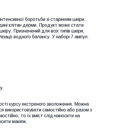
інтенсивної боротьби зі старінням шкіри.
ині клітин дерми. Продукт може стати
іру. Призначений для всіх типів шкіри,
ізації водного балансу. У наборі 7 ампул.
у.
ості курсу екстреного зволоження. Можна
ся використовувати самостійно або разом з
остійно, то їх вміст слід наносити на
сити макіяж.