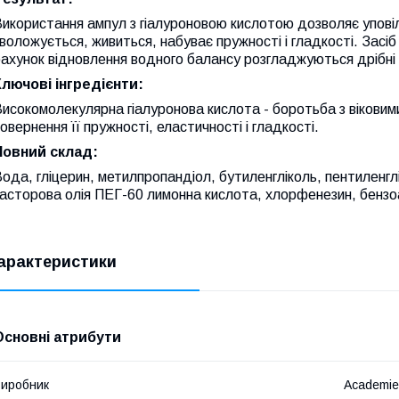
икористання ампул з гіалуроновою кислотою дозволяє уповіл
воложується, живиться, набуває пружності і гладкості. Засіб
ахунок відновлення водного балансу розгладжуються дрібні 
Ключові інгредієнти:
исокомолекулярна гіалуронова кислота - боротьба з віковими
овернення її пружності, еластичності і гладкості.
Повний склад:
ода, гліцерин, метилпропандіол, бутиленгліколь, пентиленглі
асторова олія ПЕГ-60 лимонна кислота, хлорфенезин, бензо
арактеристики
Основні атрибути
иробник
Academie