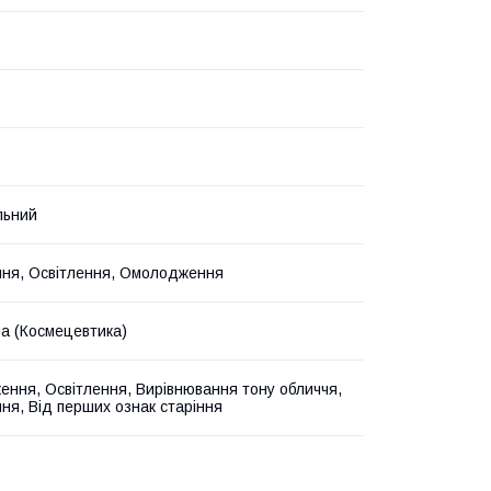
льний
ня, Освітлення, Омолодження
на (Космецевтика)
ння, Освітлення, Вирівнювання тону обличчя,
ня, Від перших ознак старіння