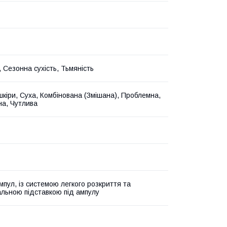
 Сезонна сухість, Тьмяність
 шкіри, Суха, Комбінована (Змішана), Проблемна,
а, Чутлива
мпул, із системою легкого розкриття та
альною підставкою під ампулу