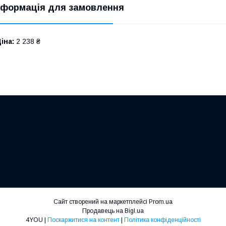
нформація для замовлення
іна:
2 238 ₴
Сайт створений на маркетплейсі
Prom.ua
Продавець на Bigl.ua
4YOU |
Поскаржитися на контент
|
Політика конфіденційності