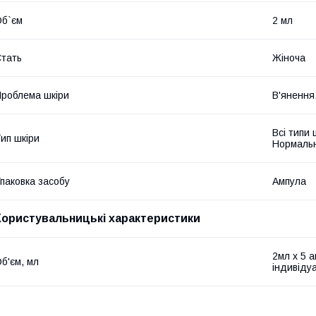
б`єм
2 мл
тать
Жіноча
роблема шкіри
В'янення,
Всі типи
ип шкіри
Нормальн
паковка засобу
Ампула
Користувальницькі характеристики
2мл х 5 а
б'єм, мл
індивіду