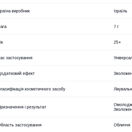
раїна виробник
Ізраїль
ага
7 г
ік
25+
ас застосування
Універса
одатковий ефект
Зволожен
ласифікація косметичного засобу
Лікуваль
Омолодже
ризначення і результат
Зволожен
бласть застосування
Обличчя