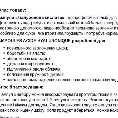
Опис товару:
Ампули «Гіалуронова кислота»
- це професійний засіб для 
Дозволяють підтримувати оптимальний водний баланс всеред
кстреною допомогою, якщо необхідно терміново зволожити шк
собливо для сухої, яка втратила пружність і потребує нормал
AMPOULES ACIDE HYALURONIQUE розроблені для:
повноцінного зволоження шкіри;
боротьби з в'ялістю;
збереження молодості;
додання шкірі пружності;
підтягування овалу обличчя;
поліпшення пружності дерми;
загального омолодження і поліпшення зовнішнього вигляд
Спосіб застосування:
 ампул з набору можна використовувати протягом тижня в як
акож застосовувати по 1-2 ампулі в тиждень. Рекомендуєть
енним і нічним доглядом. Якщо ви використовуєте ампули сам
овністю очищену шкіру. Коли продукт вбереться, можна нано
Результат: