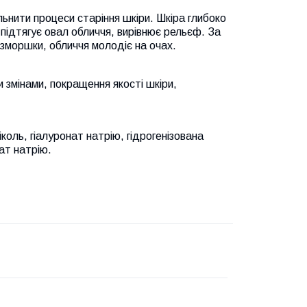
ьнити процеси старіння шкіри. Шкіра глибоко
 підтягує овал обличчя, вирівнює рельєф. За
зморшки, обличчя молодіє на очах.
 змінами, покращення якості шкіри,
коль, гіалуронат натрію, гідрогенізована
ат натрію.