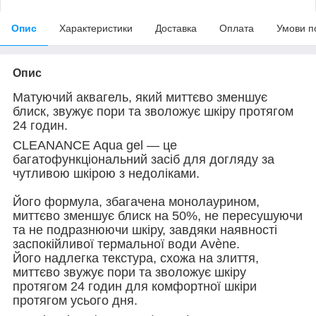
Опис
Характеристики
Доставка
Оплата
Умови п
Опис
Матуючий аквагель, який миттєво зменшує
блиск, звужує пори та зволожує шкіру протягом
24 годин.
CLEANANCE Aqua gel — це
багатофункціональний засіб для догляду за
чутливою шкірою з недоліками.
Його формула, збагачена монолаурином,
миттєво зменшує блиск на 50%, не пересушуючи
та не подразнюючи шкіру, завдяки наявності
заспокійливої термальної води Avène.
Його надлегка текстура, схожа на злиття,
миттєво звужує пори та зволожує шкіру
протягом 24 годин для комфортної шкіри
протягом усього дня.