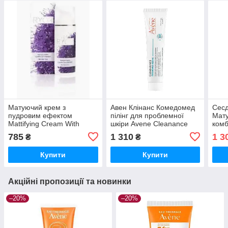
Матуючий крем з
Авен Клінанс Комедомед
Сесд
пудровим ефектом
пілінг для проблемної
Мату
Mattifying Cream With
шкіри Avene Cleanance
комб
Powder Effect Ryor, 50 мл
Comedomed Peeling 40 мл
шкір
785
1 310
1 3
₴
₴
Sesb
crea
Купити
Купити
Акційні пропозиції та новинки
–20%
–20%