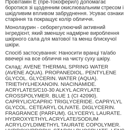
Провітамін Е (пре-токоферил) допомагає
боротися зі щоденним окислювальним стресом і
шкідливим впливом забруднення. Усуває ознаки
старіння та покращує колір обличчя.
Монолаурин - себорегулюючий активний
інгредієнт, який зменшує надмірне вироблення
шкірного сала для матової та менш блискучої
шкіри.
Спосіб застосування: Наносити вранці та/або
ввечері на все обличчя на чисту суху шкіру.
Склад: AVENE THERMAL SPRING WATER
(AVENE AQUA). PROPANEDIOL. PENTYLENE
GLYCOL. GLYCERIN. WATER (AQUA).
TRIETHYLHEXANOIN. NIACINAMIDE.
ACRYLATES/C10-30 ALKYL ACRYLATE
CROSSPOLYMER. BLUE 1 (CI 42090).
CAPRYLIC/CAPRIC TRIGLYCERIDE. CAPRYLYL
GLYCOL. CETEARYL OLIVATE. DIGLYCERIN.
FRAGRANCE (PARFUM). GLYCERYL LAURATE.
HYDROXYETHYL ACRYLATE/SODIUM
ACRYLOYLDIMETHYL TAURATE COPOLYMER.