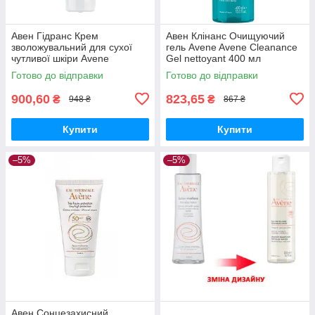
Авен Гідранс Крем
Авен Клінанс Очищуючий
зволожувальний для сухої
гель Avene Avene Cleanance
чутливої шкіри Avene
Gel nettoyant 400 мл
Hydrance Riche 40 мл
Готово до відправки
Готово до відправки
900,60
823,65
₴
₴
948 ₴
867 ₴
Купити
Купити
–5%
–5%
Авен Сонцезахисний