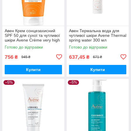
Авен Крем сонцезахисний
Авен Термальна вода для
SPF 50 для сухої та чутливої
чутливої шкіри Avene Thermal
шкіри Avene Crème very high
spring water 300 мл
protection spf 50+ 50 мл
Готово до відправки
Готово до відправки
756
637,45
₴
₴
945 ₴
671 ₴
Купити
Купити
–5%
–5%