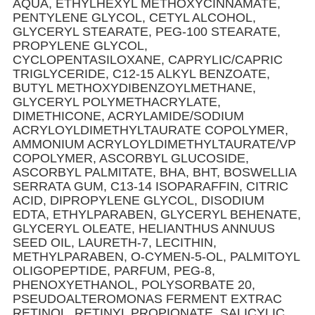
AQUA, ETHYLHEXYL METHOXYCINNAMATE,
PENTYLENE GLYCOL, CETYL ALCOHOL,
GLYCERYL STEARATE, PEG-100 STEARATE,
PROPYLENE GLYCOL,
CYCLOPENTASILOXANE, CAPRYLIC/CAPRIC
TRIGLYCERIDE, C12-15 ALKYL BENZOATE,
BUTYL METHOXYDIBENZOYLMETHANE,
GLYCERYL POLYMETHACRYLATE,
DIMETHICONE, ACRYLAMIDE/SODIUM
ACRYLOYLDIMETHYLTAURATE COPOLYMER,
AMMONIUM ACRYLOYLDIMETHYLTAURATE/VP
COPOLYMER, ASCORBYL GLUCOSIDE,
ASCORBYL PALMITATE, BHA, BHT, BOSWELLIA
SERRATA GUM, C13-14 ISOPARAFFIN, CITRIC
ACID, DIPROPYLENE GLYCOL, DISODIUM
EDTA, ETHYLPARABEN, GLYCERYL BEHENATE,
GLYCERYL OLEATE, HELIANTHUS ANNUUS
SEED OIL, LAURETH-7, LECITHIN,
METHYLPARABEN, O-CYMEN-5-OL, PALMITOYL
OLIGOPEPTIDE, PARFUM, PEG-8,
PHENOXYETHANOL, POLYSORBATE 20,
PSEUDOALTEROMONAS FERMENT EXTRAC
RETINOL, RETINYL PROPIONATE, SALICYLIC