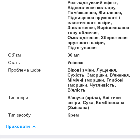
Розгладжуючий ефект,
Відновлення кольору,
Пом'якшення, Живлення,
Підвищення пружності і
еластичності шкіри,
Зволоження, Вирівнювання
тону обличчя,
Омолодження, Збереження
пружності шкіри,
Підтягування
Об`єм
30 мл
Стать
Унісекс
Проблема шкіри
Вікові зміни, Лущення,
Сухість, Зморшки, В'янення,
Мімічні зморшки, Глибокі
зморшки, Чутливість,
В'ялість
Тип шкіри
В'януча (зріла), Всі типи
шкіри, Суха, Комбінована
(Змішана)
Тип засобу
Крем
Приховати