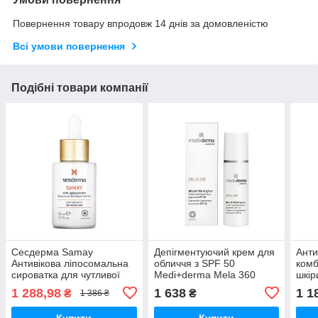
Повернення товару впродовж 14 днів за домовленістю
Всі умови повернення
Подібні товари компанії
Сесдерма Samay
Депігментуючий крем для
Анти
Антивікова ліпосомальна
обличчя з SPF 50
комб
сироватка для чутливої
Medi+derma Mela 360
шкір
шкіри SesDerma SAMAY
Facial Cream SPF 50 30
AGI
1 288,98
1 638
1 1
₴
₴
1 386 ₴
Anti-Aging Serum For
мл
CREA
Sensitives, 30 мл
Купити
Купити