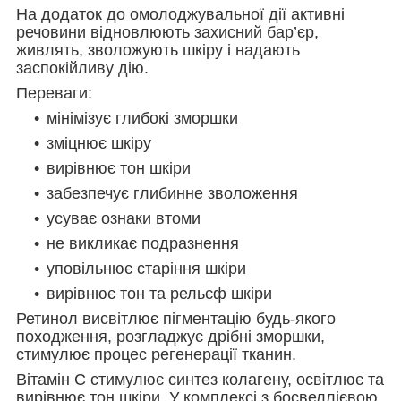
На додаток до омолоджувальної дії активні
речовини відновлюють захисний бар’єр,
живлять, зволожують шкіру і надають
заспокійливу дію.
Переваги:
мінімізує глибокі зморшки
зміцнює шкіру
вирівнює тон шкіри
забезпечує глибинне зволоження
усуває ознаки втоми
не викликає подразнення
уповільнює старіння шкіри
вирівнює тон та рельєф шкіри
Ретинол висвітлює пігментацію будь-якого
походження, розгладжує дрібні зморшки,
стимулює процес регенерації тканин.
Вітамін C стимулює синтез колагену, освітлює та
вирівнює тон шкіри. У комплексі з босвеллієвою