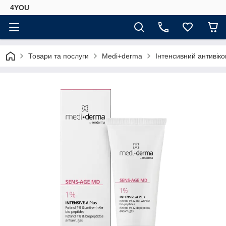
4YOU
Товари та послуги
Medi+derma
Інтенсивний антивіко