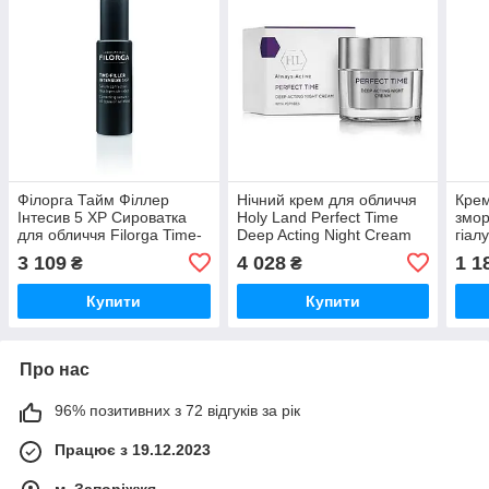
Філорга Тайм Філлер
Нічний крем для обличчя
Крем
Інтесив 5 ХР Сироватка
Holy Land Perfect Time
змор
для обличчя Filorga Time-
Deep Acting Night Cream
гіал
Filler Intensive 5 ХР Serum
50 мл
5xPu
3 109
4 028
1 1
₴
₴
30 мл
LaCa
Купити
Купити
Про нас
96% позитивних з 72 відгуків за рік
Працює з 19.12.2023
м. Запоріжжя