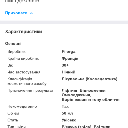
шиї і декольте.
Приховати
Характеристики
Основні
Виробник
Filorga
Країна виробник
Франція
Вік
30+
Час застосування
Нічний
Класифікація
Лікувальна (Космецевтика)
косметичного засобу
Призначення і результат
Ліфтинг, Відновлення,
Омолодження,
Вирівнювання тону обличчя
Некомедогенно
Так
Об`єм
50 мл
Стать
Унісекс
Тип шкіри
В'януча (зріла), Всі типи