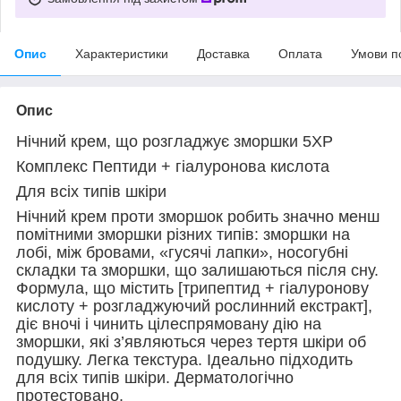
Опис
Характеристики
Доставка
Оплата
Умови п
Опис
Нічний крем, що розгладжує зморшки 5ХР
Комплекс Пептиди + гіалуронова кислота
Для всіх типів шкіри
Нічний крем проти зморшок робить значно менш
помітними зморшки різних типів: зморшки на
лобі, між бровами, «гусячі лапки», носогубні
складки та зморшки, що залишаються після сну.
Формула, що містить [трипептид + гіалуронову
кислоту + розгладжуючий рослинний екстракт],
діє вночі і чинить цілеспрямовану дію на
зморшки, які з’являються через тертя шкіри об
подушку. Легка текстура. Ідеально підходить
для всіх типів шкіри. Дерматологічно
протестовано.