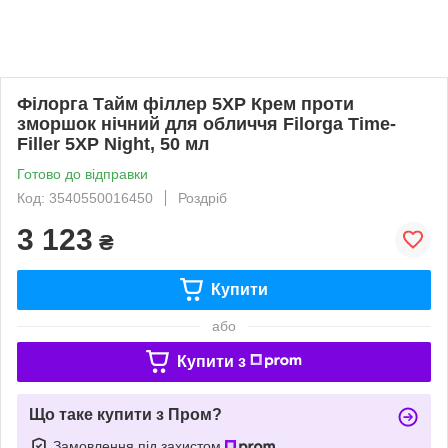
Філорга Тайм філлер 5XP Крем проти
зморшок нічний для обличчя Filorga Time-
Filler 5XP Night, 50 мл
Готово до відправки
Код: 3540550016450
Роздріб
3 123
₴
Купити
або
Купити з
Що таке купити з Пром?
Замовлення під захистом