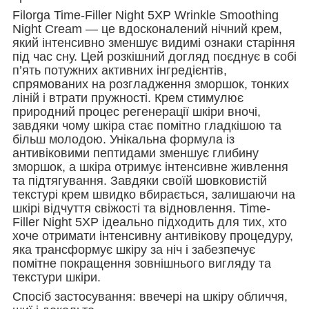
Filorga Time-Filler Night 5XP Wrinkle Smoothing
Night Cream — це вдосконалений нічний крем,
який інтенсивно зменшує видимі ознаки старіння
під час сну. Цей розкішний догляд поєднує в собі
п’ять потужних активних інгредієнтів,
спрямованих на розгладження зморшок, тонких
ліній і втрати пружності. Крем стимулює
природний процес регенерації шкіри вночі,
завдяки чому шкіра стає помітно гладкішою та
більш молодою. Унікальна формула із
антивіковими пептидами зменшує глибину
зморшок, а шкіра отримує інтенсивне живлення
та підтягування. Завдяки своїй шовковистій
текстурі крем швидко вбирається, залишаючи на
шкірі відчуття свіжості та відновлення. Time-
Filler Night 5XP ідеально підходить для тих, хто
хоче отримати інтенсивну антивікову процедуру,
яка трансформує шкіру за ніч і забезпечує
помітне покращення зовнішнього вигляду та
текстури шкіри.
Спосіб застосування: ввечері на шкіру обличчя,