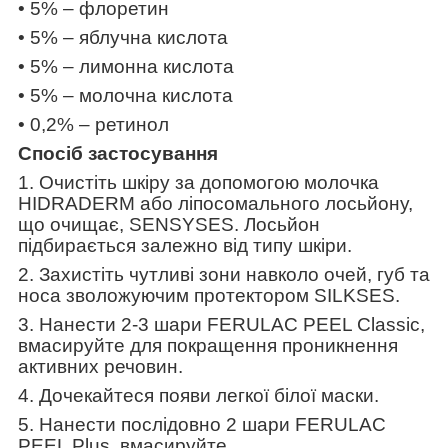
• 5% – флоретин
• 5% – яблучна кислота
• 5% – лимонна кислота
• 5% – молочна кислота
• 0,2% – ретинол
Спосіб застосування
1. Очистіть шкіру за допомогою молочка
HIDRADERM або ліпосомального лосьйону,
що очищає, SENSYSES. Лосьйон
підбирається залежно від типу шкіри.
2. Захистіть чутливі зони навколо очей, губ та
носа зволожуючим протектором SILKSES.
3. Нанести 2-3 шари FERULAC PEEL Classic,
вмасируйте для покращення проникнення
активних речовин.
4. Дочекайтеся появи легкої білої маски.
5. Нанести послідовно 2 шари FERULAC
PEEL Plus, вмасируйте.