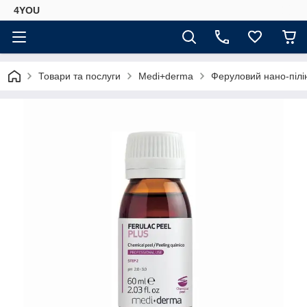
4YOU
Товари та послуги
Medi+derma
Феруловий нано-пілін