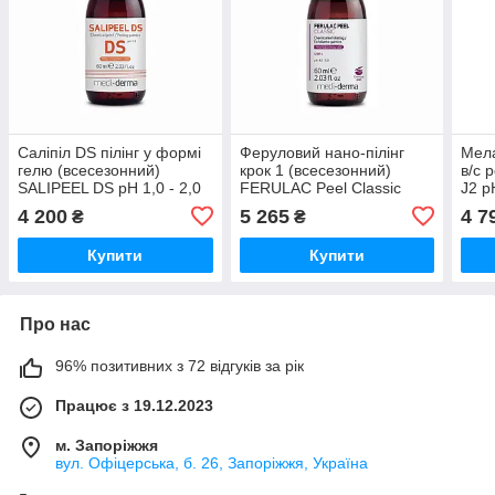
Cаліпіл DS пілінг у формі
Феруловий нано-пілінг
Мела
гелю (всесезонний)
крок 1 (всесезонний)
в/с 
SALIPEEL DS pH 1,0 - 2,0
FERULAC Peel Classic
J2 p
Medi+derma, 60 мл
step 1 рН 4,0 - 5,0
Medi
4 200
5 265
4 7
₴
₴
Medi+derma, 60 мл
Купити
Купити
Про нас
96% позитивних з 72 відгуків за рік
Працює з 19.12.2023
м. Запоріжжя
вул. Офіцерська, б. 26, Запоріжжя, Україна