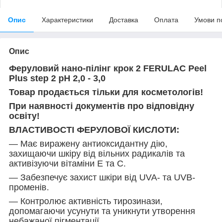
Опис
Характеристики
Доставка
Оплата
Умови п
Опис
Феруловий нано-пілінг крок 2 FERULAC Peel
Plus step 2 рН 2,0 - 3,0
Товар продається тільки для косметологів!
При наявності документів про відповідну
освіту!
ВЛАСТИВОСТІ ФЕРУЛОВОЇ КИСЛОТИ:
— Має виражену антиоксидантну дію,
захищаючи шкіру від вільних радикалів та
активізуючи вітаміни Е та С.
— Забезпечує захист шкіри від UVA- та UVB-
променів.
— Контролює активність тирозинази,
допомагаючи усунути та уникнути утворення
небажаної пігментації.