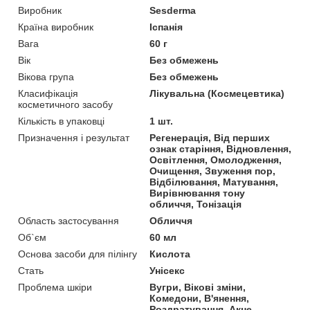
Виробник
Sesderma
Країна виробник
Іспанія
Вага
60 г
Вік
Без обмежень
Вікова група
Без обмежень
Класифікація
Лікувальна (Космецевтика)
косметичного засобу
Кількість в упаковці
1 шт.
Призначення і результат
Регенерація, Від перших
ознак старіння, Відновлення,
Освітлення, Омолодження,
Очищення, Звуження пор,
Відбілювання, Матування,
Вирівнювання тону
обличчя, Тонізація
Область застосування
Обличчя
Об`єм
60 мл
Основа засоби для пілінгу
Кислота
Стать
Унісекс
Проблема шкіри
Вугри, Вікові зміни,
Комедони, В'янення,
Роздратування, Акне,