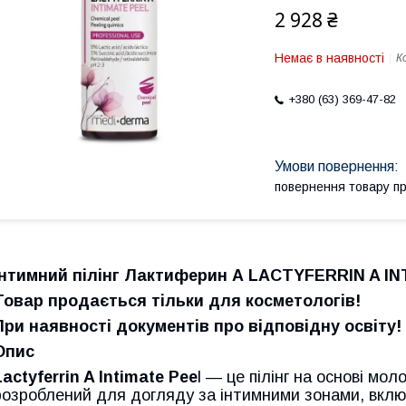
2 928 ₴
Немає в наявності
К
+380 (63) 369-47-82
повернення товару п
Інтимний пілінг Лактиферин А LACTYFERRIN A I
Товар продається тільки для косметологів!
При наявності документів про відповідну освіту!
Опис
Lactyferrin A Intimate Pee
l — це пілінг на основі мол
розроблений для догляду за інтимними зонами, включ