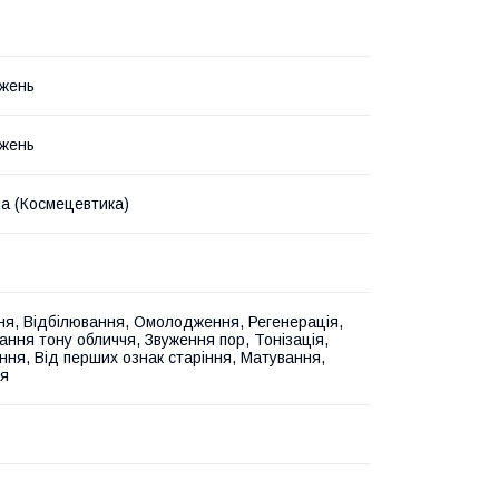
жень
жень
на (Космецевтика)
ня, Відбілювання, Омолодження, Регенерація,
ання тону обличчя, Звуження пор, Тонізація,
ння, Від перших ознак старіння, Матування,
я