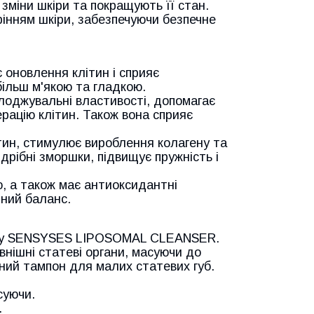
 зміни шкіри та покращують її стан.
арінням шкіри, забезпечуючи безпечне
 оновлення клітин і сприяє
більш м'якою та гладкою.
лоджувальні властивості, допомагає
рацію клітин. Також вона сприяє
ин, стимулює вироблення колагену та
дрібні зморшки, підвищує пружність і
, а також має антиоксидантні
дний баланс.
йону SENSYSES LIPOSOMAL CLEANSER.
овнішні статеві органи, масуючи до
тний тампон для малих статевих губ.
суючи.
.