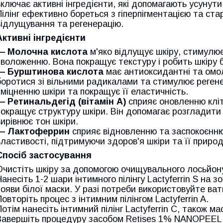
включає активні інгредієнти, які допомагають усунути
Пілінг ефективно бореться з гіперпігментацією та ст
відлущування та регенерацію.
Активні інгредієнти
— Молочна кислота
м'яко відлущує шкіру, стимулює
зволоженню. Вона покращує текстуру і робить шкіру 
— Бурштинова кислота
має антиоксидантні та омо
боротися зі вільними радикалами та стимулює регене
зміцненню шкіри та покращує її еластичність.
— Ретинальдегід (вітамін A)
сприяє оновленню кліт
покращує структуру шкіри. Він допомагає розгладити 
вирівнює тон шкіри.
— Лактоферрин
сприяє відновленню та заспокоєнню
властивості, підтримуючи здоров'я шкіри та її приро
Спосіб застосування
Очистіть шкіру за допомогою очищувального лось
Нанесіть 1-2 шари інтимного пілінгу Lactyferrin S на з
появи білої маски. У разі потреби використовуйте ва
Повторіть процес з інтимним пілінгом Lactyferrin A.
Потім нанесіть інтимний пілінг Lactyferrin C, також ма
Завершіть процедуру засобом Retises 1% NANOPEEL