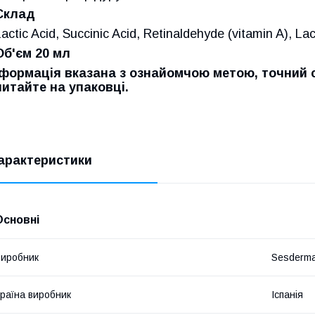
Склад
actic Acid, Succinic Acid, Retinaldehyde (vitamin A), Lac
Об'єм 20 мл
формація вказана з ознайомчою метою, точний 
читайте на упаковці.
арактеристики
Основні
иробник
Sesderm
раїна виробник
Іспанія