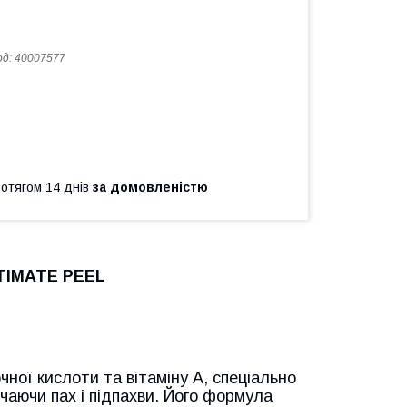
од:
40007577
ротягом 14 днів
за домовленістю
NTIMATE PEEL
очної кислоти та вітаміну А, спеціально
аючи пах і підпахви. Його формула