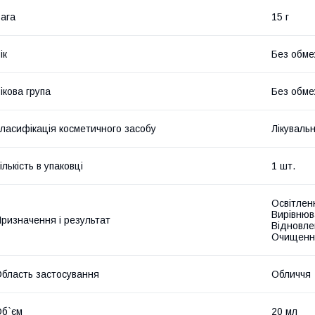
ага
15 г
ік
Без обме
ікова група
Без обме
ласифікація косметичного засобу
Лікуваль
ількість в упаковці
1 шт.
Освітлен
Вирівнюв
ризначення і результат
Відновле
Очищенн
бласть застосування
Обличчя
б`єм
20 мл