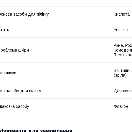
снова засоби для пілінгу
Кислота
тать
Унісекс
Акне, Роз
роблема шкіри
Комедони
Темні кол
Всі типи 
ип шкіри
(зріла)
ип засобу для пілінгу
Для хіміч
паковка засобу
Флакон
нформація для замовлення