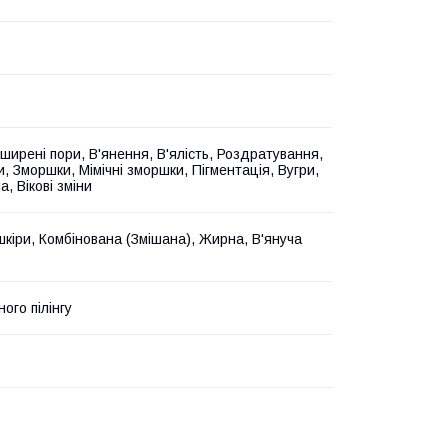
ширені пори, В'янення, В'ялість, Роздратування,
, Зморшки, Мімічні зморшки, Пігментація, Вугри,
а, Вікові зміни
шкіри, Комбінована (Змішана), Жирна, В'януча
ного пілінгу