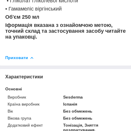
• Гліколат гліколевої кислоти
• Гамамеліс віргінський
Об'єм
250
мл
І
формація вказана з ознайомчою метою,
точний склад та застосування засобу читайте
на упаковці.
Приховати
Характеристики
Основні
Виробник
Sesderma
Країна виробник
Іспанія
Вік
Без обмежень
Вікова група
Без обмежень
Додатковий ефект
Тонізація, Зняття
роздратування,