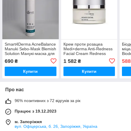
Smart4Derma AcneBalance
Крем проти розацеа
Біод
Manuki Sebo-Mask Blemish
Medi+derma Anti-Redness
міце
Solution Манукі-маска для
Facial Cream Redness
Biod
відновлення мікробіому та
Control 50 мл
solu
690
1 582
588
₴
₴
себорегуляції 50 мл
Купити
Купити
Про нас
96% позитивних з 72 відгуків за рік
Працює з 19.12.2023
м. Запоріжжя
вул. Офіцерська, б. 26, Запоріжжя, Україна