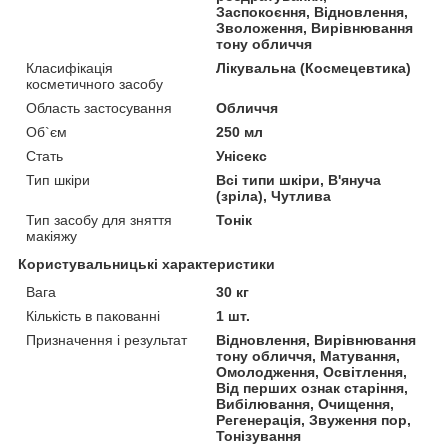
Заспокоєння, Відновлення,
Зволоження, Вирівнювання
тону обличчя
Класифікація
Лікувальна (Космецевтика)
косметичного засобу
Область застосування
Обличчя
Об`єм
250 мл
Стать
Унісекс
Тип шкіри
Всі типи шкіри, В'януча
(зріла), Чутлива
Тип засобу для зняття
Тонік
макіяжу
Користувальницькі характеристики
Вага
30 кг
Кількість в пакованні
1 шт.
Призначення і результат
Відновлення, Вирівнювання
тону обличчя, Матування,
Омолодження, Освітлення,
Від перших ознак старіння,
Вибілювання, Очищення,
Регенерація, Звуження пор,
Тонізування