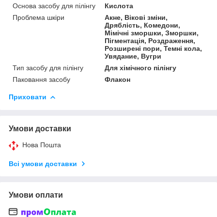
Основа засобу для пілінгу
Кислота
Проблема шкіри
Акне, Вікові зміни,
Дряблість, Комедони,
Мімічні зморшки, Зморшки,
Пігментація, Роздраження,
Розширені пори, Темні кола,
Увядание, Вугри
Тип засобу для пілінгу
Для хімічного пілінгу
Паковання засобу
Флакон
Приховати
Умови доставки
Нова Пошта
Всі умови доставки
Умови оплати