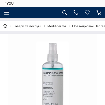
4YOU
Товари та послуги
Medi+derma
Обезжирювач Degreas