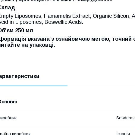
Склад
Empty Liposomes, Hamamelis Extract, Organic Silicon, A
Acid in Liposomes, Boswellic Acids.
Об'єм
250
мл
формація вказана з ознайомчою метою, точний 
читайте на упаковці.
арактеристики
Основні
иробник
Sesderm
раїна виробник
Іспанія