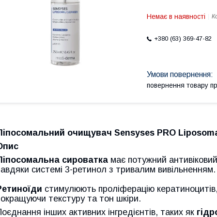
Немає в наявності
К
+380 (63) 369-47-82
повернення товару п
Ліпосомальний очищувач Sensyses PRO Liposoma
Опис
Ліпосомальна сироватка
має потужний антивіковий
завдяки системі 3-ретинол з тривалим вивільненням.
Ретиноїди
стимулюють проліферацію кератиноцитів,
покращуючи текстуру та тон шкіри.
Поєднання інших активних інгредієнтів, таких як
гідр