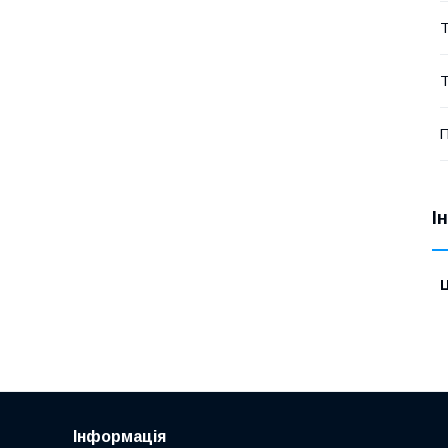
Т
Т
П
І
Ц
Інформація