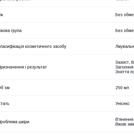
ік
Без обме
ікова група
Без обме
ласифікація косметичного засобу
Лікуваль
Захист, 
ризначення і результат
Загоєння
Зняття п
б`єм
250 мл
тать
Унісекс
В'янення
роблема шкіри
Вікові зм