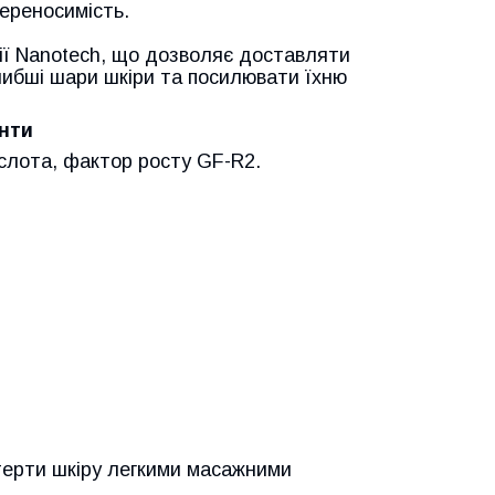
переносимість.
ії Nanotech, що дозволяє доставляти
йглибші шари шкіри та посилювати їхню
нти
ислота, фактор росту GF-R2.
терти шкіру легкими масажними