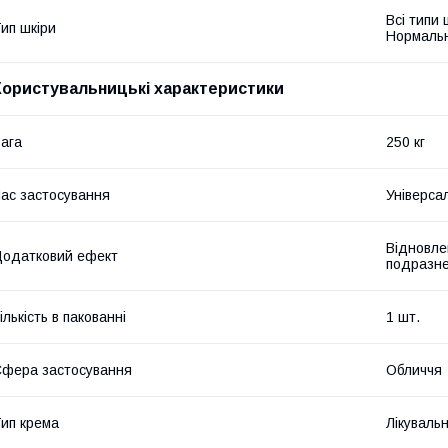
Всі типи 
ип шкіри
Нормаль
Користувальницькі характеристики
ага
250 кг
ас застосування
Універса
Відновле
одатковий ефект
подразне
ількість в пакованні
1 шт.
фера застосування
Обличчя
ип крема
Лікуваль