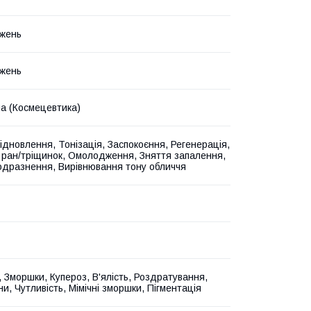
жень
жень
на (Космецевтика)
Відновлення, Тонізація, Заспокоєння, Регенерація,
 ран/тріщинок, Омолодження, Зняття запалення,
одразнення, Вирівнювання тону обличчя
, Зморшки, Купероз, В'ялість, Роздратування,
іни, Чутливість, Мімічні зморшки, Пігментація