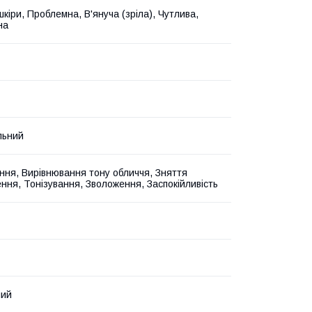
шкіри, Проблемна, В'януча (зріла), Чутлива,
на
льний
ння, Вирівнювання тону обличчя, Зняття
ння, Тонізування, Зволоження, Заспокійливість
ний