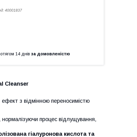
од:
40001837
ротягом 14 днів
за домовленістю
l Cleanser
 ефект з відмінною переносимістю
 нормалізуючи процес відлущування,
олізована гіалуронова кислота та