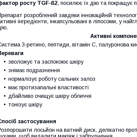
фактор росту TGF-ß2
, посилює їх дію та покращує 
Препарат розроблений завдяки інноваційній технолог
активні інгредієнти, інкапсульовані в ліпосоми, у на
дію.
Активні компоне
Система 3-ретино, пептиди, вітамін С, гіалуронова к
Переваги
зволожує та заспокоює шкіру
знімає подразнення
нормалізує роботу сальних залоз
має протизапальні властивості
дбайливо очищує шкіру обличчя
тонізує шкіру
Спосіб застосування
Розпорошити лосьйон на ватний диск, делікатно про
рухами, щоб видалити макіяж і забруднення.