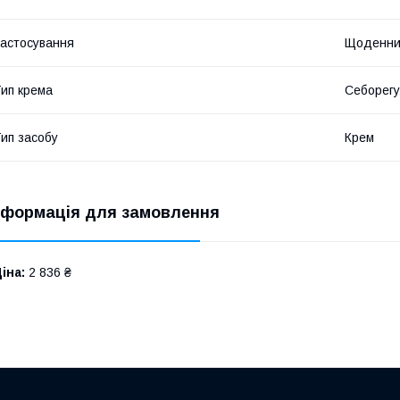
астосування
Щоденни
ип крема
Себорег
ип засобу
Крем
нформація для замовлення
іна:
2 836 ₴