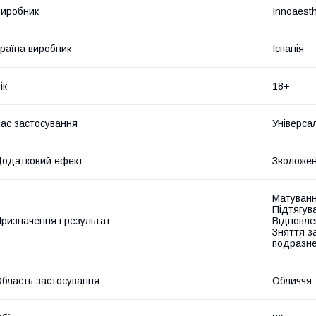
иробник
Innoaesth
раїна виробник
Іспанія
ік
18+
ас застосування
Універса
одатковий ефект
Зволожен
Матуванн
Підтягув
ризначення і результат
Відновле
Зняття з
подразне
бласть застосування
Обличчя