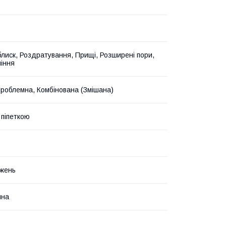
лиск, Роздратування, Прищі, Розширені пори,
іння
роблемна, Комбінована (Змішана)
 піпеткою
жень
йна