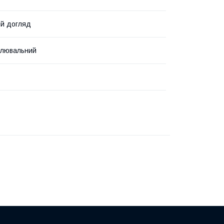
й догляд
улювальний