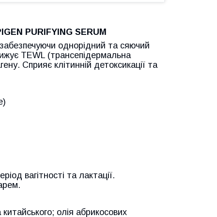
EPIGEN PURIFYING SERUM
 забезпечуючи однорідний та сяючий
знижує TEWL (трансепідермальна
ену. Сприяє клітинній детоксикації та
е)
ріод вагітності та лактації.
арем.
 китайського; олія абрикосових