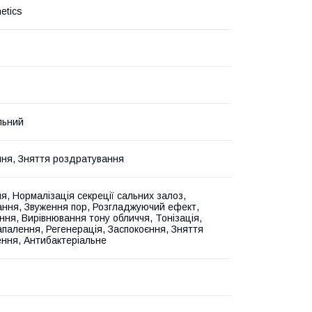
etics
льний
ня, Зняття роздратування
я, Нормалізація секреції сальних залоз,
ання, Звуження пор, Розгладжуючий ефект,
ння, Вирівнювання тону обличчя, Тонізація,
апалення, Регенерація, Заспокоєння, Зняття
ння, Антибактеріальне