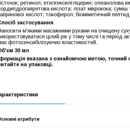
кісточок; ретинол; етилгексилгліцерин; олеанолова к
нордигідрогаяретова кислота; лізат мікрокока; суміш 
капринової кислот; токоферол; біоміметичний пептид
Спосіб застосування
Наносити м'якими масажними рухами на очищену суху 
використовуватися цілий рік у тому числі і в період а
має фотосенсибілізуючих властивостей.
Об'єм 30 мл
формація вказана з ознайомчою метою, точний 
читайте на упаковці.
арактеристики
Основні атрибути