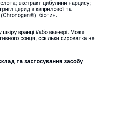
ислота; екстракт цибулини нарцису;
тригліцеридів каприлової та
 (Chronogen®); біотин.
шкіру вранці і/або ввечері. Може
ктивного сонця, оскільки сироватка не
склад та застосування засобу