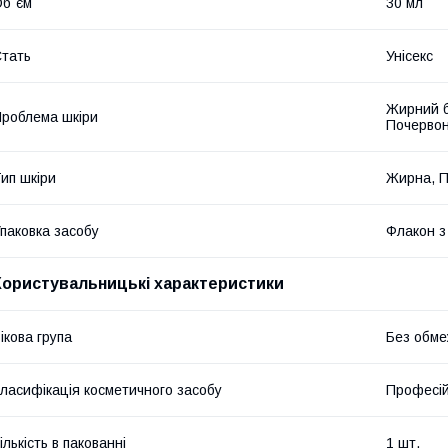
б`єм
30 мл
тать
Унісекс
Жирний б
роблема шкіри
Почервон
ип шкіри
Жирна, П
паковка засобу
Флакон з
Користувальницькі характеристики
ікова група
Без обме
ласифікація косметичного засобу
Професі
ількість в пакованні
1 шт.