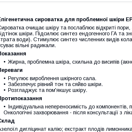
Епігенетична сироватка для проблемної шкіри 
Сироватка очищає шкіру та послаблює відкриті пори,
відтінок шкіри. Підсилює синтез ендогенного ГА та 
втрата води). Стимулює синтез численних видів колаг
усуває вільні радикали.
Показання
Жирна, проблемна шкіра, схильна до висипів (акн
Переваги
Регулює вироблення шкірного сала.
Забезпечує рівний тон та сяйво шкіри.
Розгладжує та пом'якшує шкіру.
Протипоказання
Індивідуальна непереносимість до компонентів, пе
Онкологічні захворювання - після консультації з лік
Склад
Азелоїл дигліцинат калію; екстракт плодів лимонника