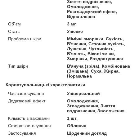
Зняття подразнення,
Омолодження,
Розгладжуючий ефект,
Відновлення
Об`єм
3 мл
Стать
Унісекс
Проблема шкіри
Мімічні зморшки, Сухість,
В'янення, Сезонна сухість,
Лущення, Чутливість,
В'ялість, Вікові зміни,
Зморшки, Роздратування
Тип шкіри
В'януча (зріла), Комбінована
(Змішана), Суха, Жирна,
Нормальна
Користувальницькі характеристики
Час застосування
Універсальний
Додатковий ефект
Омолодження,
Згладжування, Зняття
подразнення, Зволоження
Кількість в пакованні
1 шт.
Сфера застосування
Обличчя
Застосування
Щоденний догляд