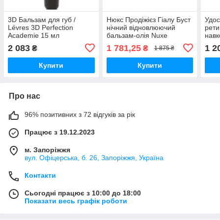
3D Бальзам для губ /
Нюкс Продіжієз Гіалу Буст
Удос
Lévres 3D Perfection
нічний відновлюючий
рети
Academie 15 мл
бальзам-олія Nuxe
навк
Prodigieuse Hualu Boost
Cera
2 083
1 781,25
1 2
₴
₴
1 875 ₴
Baume-Huile Récupérateur
Cre
Nuit 50 мл
Купити
Купити
Про нас
96% позитивних з 72 відгуків за рік
Працює з 19.12.2023
м. Запоріжжя
вул. Офіцерська, б. 26, Запоріжжя, Україна
Контакти
Сьогодні працює з 10:00 до 18:00
Показати весь графік роботи