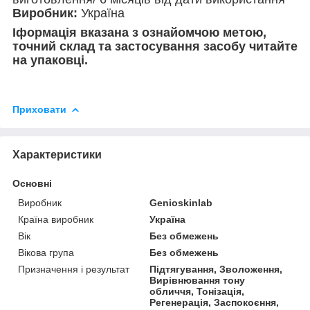
Виробник:
Україна
І
формація вказана з ознайомчою метою,
точний склад та застосування засобу читайте
на упаковці.
Приховати
Характеристики
Основні
Виробник
Genioskinlab
Країна виробник
Україна
Вік
Без обмежень
Вікова група
Без обмежень
Призначення і результат
Підтягування, Зволоження,
Вирівнювання тону
обличчя, Тонізація,
Регенерація, Заспокоєння,