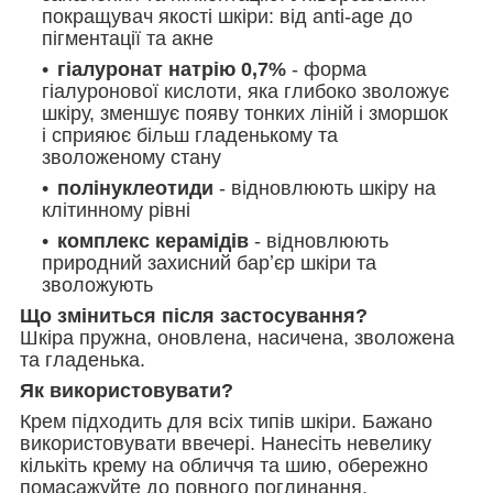
покращувач якості шкіри: від anti-age до
пігментації та акне
гіалуронат натрію 0,7%
- форма
гіалуронової кислоти, яка глибоко зволожує
шкіру, зменшує появу тонких ліній і зморшок
і сприяює більш гладенькому та
зволоженому стану
полінуклеотиди
- відновлюють шкіру на
клітинному рівні
комплекс керамідів
- відновлюють
природний захисний барʼєр шкіри та
зволожують
Що зміниться після застосування?
Шкіра пружна, оновлена, насичена, зволожена
та гладенька.
Як використовувати?
Крем підходить для всіх типів шкіри. Бажано
використовувати ввечері. Нанесіть невелику
кількіть крему на обличчя та шию, обережно
помасажуйте до повного поглинання.