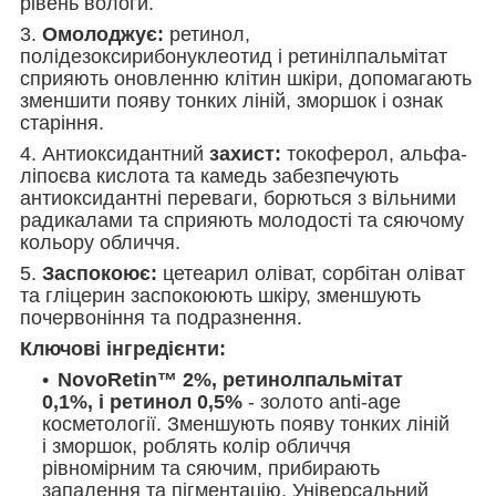
рівень вологи.
3.
Омолоджує:
ретинол,
полідезоксирибонуклеотид і ретинілпальмітат
сприяють оновленню клітин шкіри, допомагають
зменшити появу тонких ліній, зморшок і ознак
старіння.
4. Антиоксидантний
захист:
токоферол, альфа-
ліпоєва кислота та камедь забезпечують
антиоксидантні переваги, борються з вільними
радикалами та сприяють молодості та сяючому
кольору обличчя.
5.
Заспокоює:
цетеарил оліват, сорбітан оліват
та гліцерин заспокоюють шкіру, зменшують
почервоніння та подразнення.
Ключові інгредієнти:
NovoRetin™ 2%, ретинолпальмітат
0,1%, і ретинол 0,5%
- золото anti-age
косметології. Зменшують появу тонких ліній
і зморшок, роблять колір обличчя
рівномірним та сяючим, прибирають
запалення та пігментацію. Універсальний