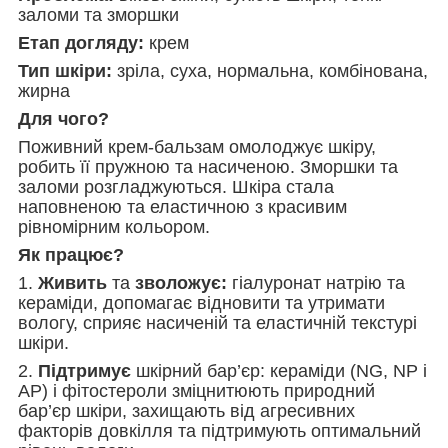
заломи та зморшки
Етап догляду:
крем
Тип шкіри:
зріла, суха, нормальна, комбінована,
жирна
Для чого?
Поживний крем-бальзам омолоджує шкіру,
робить її пружною та насиченою. Зморшки та
заломи розгладжуються. Шкіра стала
наповненою та еластичною з красивим
рівномірним кольором.
Як працює?
1.
Живить
та
зволожує:
гіалуронат натрію та
кераміди, допомагає відновити та утримати
вологу, сприяє насиченій та еластичній текстурі
шкіри.
2.
Підтримує
шкірний бар’єр: кераміди (NG, NP і
AP) і фітостероли зміцнитюють природний
бар’єр шкіри, захищають від агресивних
факторів довкілля та підтримують оптимальний