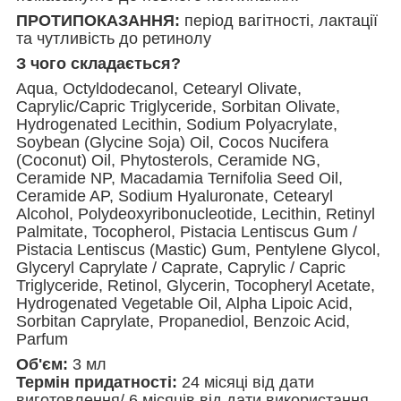
ПРОТИПОКАЗАННЯ:
період вагітності, лактації
та чутливість до ретинолу
З чого складається?
Aqua, Octyldodecanol, Cetearyl Olivаte,
Caprylic/Capric Triglyceride, Sorbitan Olivate,
Hydrogenated Lecithin, Sodium Polyacrylate,
Soybean (Glycine Soja) Oil, Cocos Nucifera
(Coconut) Oil, Phytosterols, Ceramide NG,
Ceramide NP, Macadamia Ternifolia Seed Oil,
Ceramide AP, Sodium Hyaluronate, Cetearyl
Alcohol, Polydeoxyribonucleotide, Lecithin, Retinyl
Palmitate, Tocopherol, Pistacia Lentiscus Gum /
Pistacia Lentiscus (Mastic) Gum, Pentylene Glycol,
Glyceryl Caprylate / Caprate, Caprylic / Capric
Triglyceride, Retinol, Glycerin, Tocopheryl Acetate,
Hydrogenated Vegetable Oil, Alpha Lipoic Acid,
Sorbitan Caprylate, Propanediol, Benzoic Acid,
Parfum
Об'єм:
3 мл
Термін придатності:
24 місяці від дати
виготовлення/ 6 місяців від дати використання