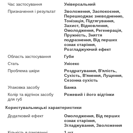
Час застосування
Універсальний
Призначення і результат
Зволоження, Заспокоєння,
Перешкоджає зневодненню,
Тонізація, Підтягування,
Захист, Відновлення,
Омолодження, Регенерація,
Пружність, Зняття
подразнення, Від перших
ознак старіння,
Розгладжуючий ефект
Область застосування
Губи
Стать
Унісекс
Проблема шкіри
Роздратування, В'ялість,
Сухість, В'янення, Лущення,
Сезонна сухість
Упаковка засобу
Банка
Колір та відтінок засобу
Рожевий і його відтінки
для губ
Користувальницькі характеристики
Додатковий ефект
Омолодження, Від перших
ознак старіння,
Згладжування, Зволоження
Кількість в пакованні
1 шт.