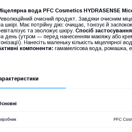
Міцелярна вода PFC Cosmetics HYDRASENSE Micel
Революційний очисний продукт. Завдяки очисним міце
на шкірі. Має потрійну дію: очищає, тонізує й заспокою
ревіталізує та зволожує шкіру.
Спосіб застосування
на день (утром — перед нанесенням макіяжу або кре
тонізації). Нанесіть маленьку кількість міцелярної во
Активні компоненти:
гамамелісова вода, ромашка, ек
арактеристики
Основні
иробник
PFC Cosm