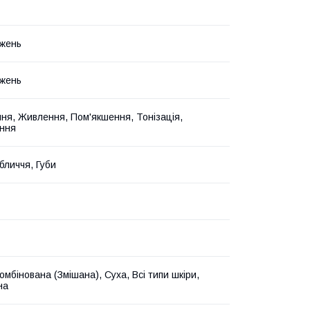
жень
жень
ня, Живлення, Пом'якшення, Тонізація,
ння
бличчя, Губи
мбінована (Змішана), Суха, Всі типи шкіри,
на