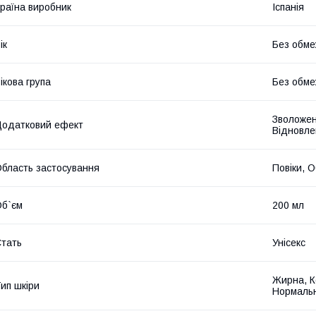
раїна виробник
Іспанія
ік
Без обме
ікова група
Без обме
Зволожен
одатковий ефект
Відновле
бласть застосування
Повіки, О
б`єм
200 мл
тать
Унісекс
Жирна, Ко
ип шкіри
Нормаль