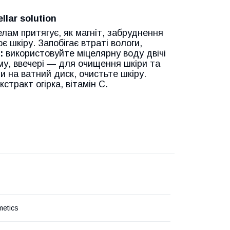
lar solution
лам притягує, як магніт, забруднення
є шкіру. Запобігає втраті вологи,
:
використовуйте міцелярну воду двічі
му, ввечері — для очищення шкіри та
ди на ватний диск, очистьте шкіру.
стракт огірка, вітамін С.
etics