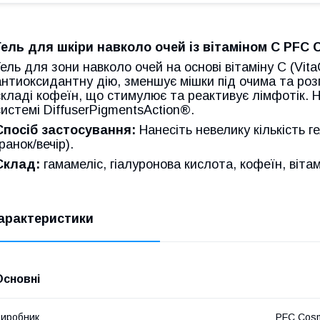
Гель для шкіри навколо очей із вітаміном С
PFC C
Гель для зони навколо очей на основі вітаміну C (Vi
антиоксидантну дію, зменшує мішки під очима та роз
складі кофеїн, що стимулює та реактивує лімфотік. 
системі DiffuserPigmentsAction®.
Спосіб застосування:
Нанесіть невелику кількість г
ранок/вечір).
Склад:
гамамеліс, гіалуронова кислота, кофеїн, вітамі
арактеристики
Основні
иробник
PFC Cosm