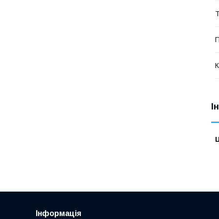
Т
П
К
І
Ц
Інформація