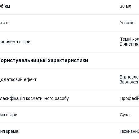
б`єм
30 мл
тать
Унісекс
Темні кол
роблема шкіри
В'янення
Користувальницькі характеристики
Відновле
одатковий ефект
Зволоже
ласифікація косметичного засобу
Професі
ип шкіри
Суха
ип крема
Поживни