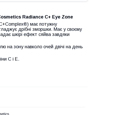
osmetics Radiance C+ Eye Zone
taC+Complex®) має потужну
гладжує дрібні зморшки. Має у своєму
Надає шкірі ефект сяйва завдяки
елю на зону навколо очей двічі на день
ни C і E.
etics