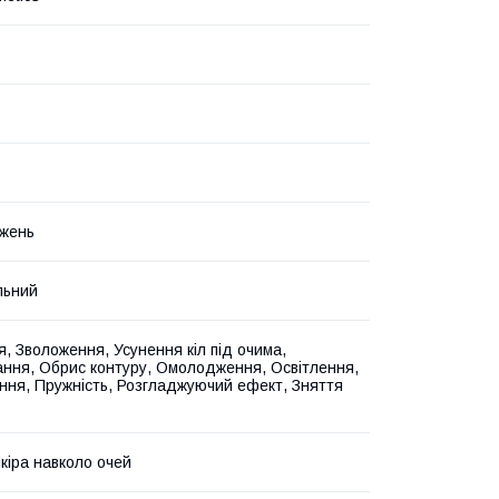
жень
льний
, Зволоження, Усунення кіл під очима,
ання, Обрис контуру, Омолодження, Освітлення,
ння, Пружність, Розгладжуючий ефект, Зняття
Шкіра навколо очей