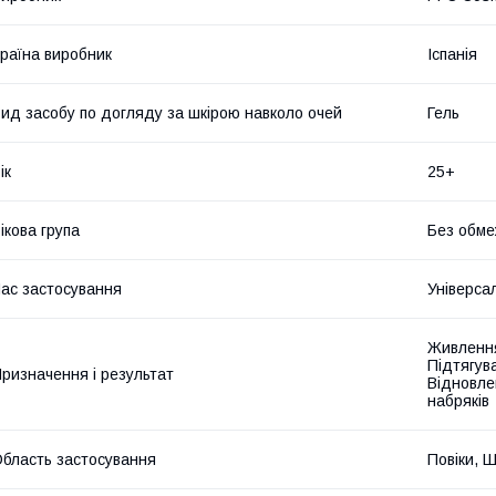
раїна виробник
Іспанія
ид засобу по догляду за шкірою навколо очей
Гель
ік
25+
ікова група
Без обме
ас застосування
Універса
Живлення
Підтягув
ризначення і результат
Відновле
набряків
бласть застосування
Повіки, 