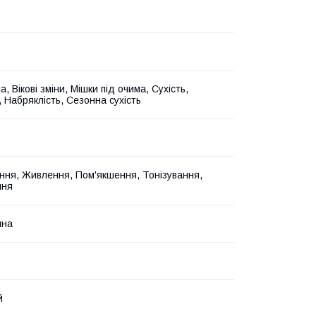
а, Вікові зміни, Мішки під очима, Сухість,
, Набряклість, Сезонна сухість
ння, Живлення, Пом'якшення, Тонізування,
ння
йна
й