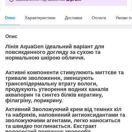
Опис
Характеристики
Доставка
Оплата
Умови п
Опис
Лінія AquaGen ідеальний варіант для
повсякденного догляду за сухою та
нормальною шкірою обличчя.
Активні компоненти стимулюють миттєве та
тривале зволоження, зменшують
трансепідермальну втрату вологи,
продукують утворення водних каналів
аквапорин та синтез білків кератину,
філагріну, лорикрину.
Активний Зволожуючий крем від темних кіл
та набряків, наповнений антиоксидантами та
зволожуючими агентами, легко наноситься
та швидко поглинається. Екстракт
водоростей покращує кровообіг,