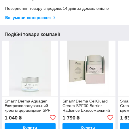
Повернення товару впродовж 14 днів за домовленістю
Всі умови повернення
Подібні товари компанії
Smart4Derma Aquagen
Smart4Derma CellGuard
Smar
Екстразволожувальний
Cream SPF30 Barrier
Cre
крем із церамідами SPF
Radiance Екзосомальний
крем
30 для сухої та
денний крем SPF 30 з
NAD+
1 040
1 790
1 6
₴
₴
нормальної шкіри, 50 мл
NAD, 50 мл
очей
Купити
Купити