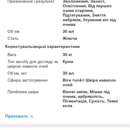
Призначення і результат
Зволоження, Захист,
Освітлення, Від перших
ознак старіння,
Підтягування, Зняття
набряків, Усунення кіл під
очима
Об`єм
30 мл
Стать
Жіноча
Користувальницькі характеристики
Вага
30 кг
Тип засобу для догляду за
Крем
шкірою навколо очей
Об'єм, мл
30 мл
Сфера застосування
Віги <unk> Шкіра навколо
очей
Проблема шкіри
Вікові зміни, Мішки під
очима, набряклість,
Пігментація, Сухість, Темні
кола
Приховати