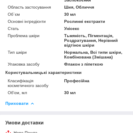
Область застосування
Шия, Обличчя
Об`єм
30 мл
Основні інгредієнти
Рослинні екстракти
Стать
Унісекс
Проблема шкіри
Тьмяність, Пігментація,
Роздратування, Нерівний
відтінок шкіри
Тип шкіри
Нормальна, Всі типи шкіри,
Комбінована (Змішана)
Упаковка засобу
Флакон з піпеткою
Користувальницькі характеристики
Класифікація
Професійна
косметичного засобу
Об'єм, мл
30 мл
Приховати
Умови доставки
Нова Пошта