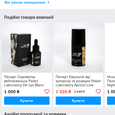
Всі умови повернення
Подібні товари компанії
Пеларт Сироватка
Пеларт Емульсія від
Нічн
вибілювальна Pelart
куперозу та розацеа Pelart
Пела
Laboratory De Lys Blanc
Laboratory Apricot Line
Nigh
Line Whitening Serum
"NARIN" 30 мл
Labo
1 000
1 026
1 0
₴
₴
1 140 ₴
«MELFADE -J», 30 мл
Купити
Купити
Акційні пропозиції та новинки