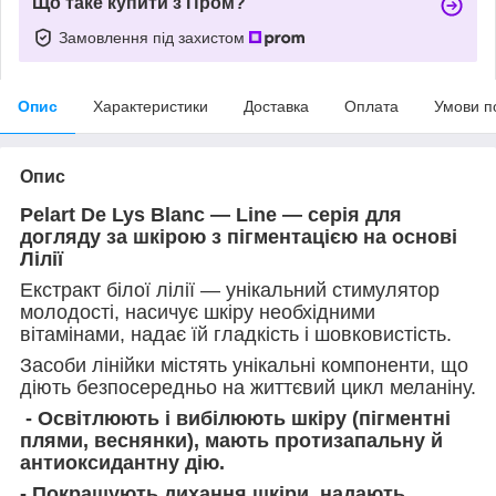
Що таке купити з Пром?
Замовлення під захистом
Опис
Характеристики
Доставка
Оплата
Умови п
Опис
Pelart De Lys Blanc — Line — серія для
догляду за шкірою з пігментацією на основі
Лілії
Екстракт білої лілії — унікальний стимулятор
молодості, насичує шкіру необхідними
вітамінами, надає їй гладкість і шовковистість.
Засоби лінійки містять унікальні компоненти, що
діють безпосередньо на життєвий цикл меланіну.
- Освітлюють і вибілюють шкіру (пігментні
плями, веснянки), мають протизапальну й
антиоксидантну дію.
- Покращують дихання шкіри, надають