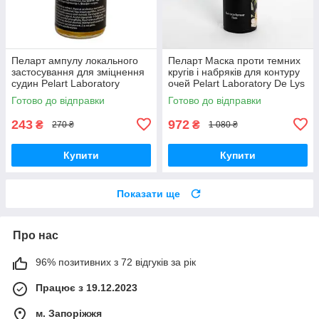
Пеларт ампулу локального
Пеларт Маска проти темних
застосування для зміцнення
кругів і набряків для контуру
судин Pelart Laboratory
очей Pelart Laboratory De Lys
Apricot Line 2 мл
Blanc Line Dark Circle 50 мл
Готово до відправки
Готово до відправки
243
972
₴
₴
270 ₴
1 080 ₴
Купити
Купити
Показати ще
Про нас
96% позитивних з 72 відгуків за рік
Працює з 19.12.2023
м. Запоріжжя