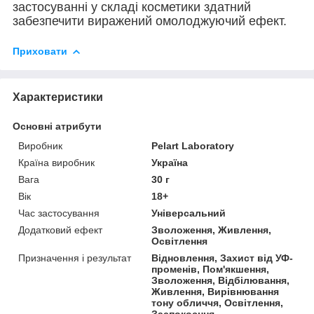
застосуванні у складі косметики здатний
забезпечити виражений омолоджуючий ефект.
Приховати
Характеристики
Основні атрибути
Виробник
Pelart Laboratory
Країна виробник
Україна
Вага
30 г
Вік
18+
Час застосування
Універсальний
Додатковий ефект
Зволоження, Живлення,
Освітлення
Призначення і результат
Відновлення, Захист від УФ-
променів, Пом'якшення,
Зволоження, Відбілювання,
Живлення, Вирівнювання
тону обличчя, Освітлення,
Заспокоєння