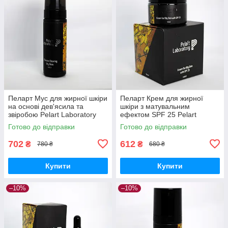
Пеларт Мус для жирної шкіри
Пеларт Крем для жирної
на основі дев'ясила та
шкіри з матувальним
звіробою Pelart Laboratory
ефектом SPF 25 Pelart
Inula Line Mousse, 180 мл
Laboratory Inula Line Cream
Готово до відправки
Готово до відправки
For Oily Skin
702
612
₴
₴
780 ₴
680 ₴
Купити
Купити
–10%
–10%