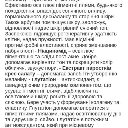
Ефективно освітлює пігментні плями, будь-якого
походження: внаслідок сонячного впливу,
гормонального дисбалансу та старіння шкіри.
Також арбутин пом'якшує шкіру, зволожує,
відновлює і надає шкірі рівний сяючий тон.
Заспокоює, підвищує регенеративну здатність
клітин, надає пружності. Має відмінні
протимікробні властивості, сприяє зменшенню
набряклості
- Ніацинамід
– освітлює
пігментацію та сліди пост-акне. Добре
допомагає вирівняти тон та покращити колір
обличчя, звужує пори.
- Екстракт паростків
крес салату
– допомагає запобігти утворенню
меланіну.
- Глутатіон
– антиоксидант, є
швидкодіючим природним компонентом, що
усуває пігментні плями, відбілюючи та
освітлюючи шкіру, робить її здоровою та
сяючою. Бере участь у формуванні колагену та
еластину. Глутатіон допомагає впоратися з
пігментними плямами, надає освітлювальну дію
та дарує шкірі сяйво. Глутатіон є потужним
антиоксидантом, який при місцевому