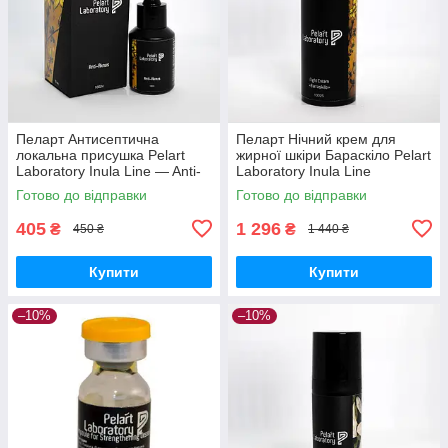
Пеларт Антисептична
Пеларт Нічний крем для
локальна присушка Pelart
жирної шкіри Бараскіло Pelart
Laboratory Inula Line — Anti-
Laboratory Inula Line
aknus, 30 мл
Barraskilo, 50 мл
Готово до відправки
Готово до відправки
405
1 296
₴
₴
450 ₴
1 440 ₴
Купити
Купити
–10%
–10%