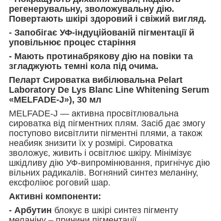
регенерувальну, зволожувальну дію.
Повертають шкірі здоровий і свіжий вигляд.
- Запобігає УФ-індуційованій пігментації й
уповільнює процес старіння
- Мають протинабрякову дію на повіки та
згладжують темні кола під очима.
Пеларт Сироватка вибілювальна Pelart
Laboratory De Lys Blanc Line Whitening Serum
«MELFADE-J»), 30 мл
MELFADE-J — активна просвітлювальна
сироватка від пігментних плям. Засіб дає змогу
поступово висвітлити пігментні плями, а також
неабияк знизити їх у розмірі. Сироватка
зволожує, живить і освітлює шкіру. Мінімізує
шкідливу дію УФ-випромінювання, пригнічує дію
вільних радикалів. Вогняний синтез меланіну,
ексфоліює роговий шар.
Активні компоненти:
- Арбутин
блокує в шкірі синтез пігменту
меланіну – причини пігментації.