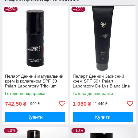
–25%
–25%
Пеларт Денний матувальний
Пеларт Денний Захисний
крем із колагеном SPF 30
крем SPF 50+ Pelart
Pelart Laboratory Trifolium
Laboratory De Lys Blanc Line
Pretense Line Collagen
UV PROTECTOR SPF 50+,
Готово до відправки
Готово до відправки
Matting Day Cream Spf 30
100 мл
742,50
1 080
₴
₴
990 ₴
1 440 ₴
Купити
Купити
–10%
–10%