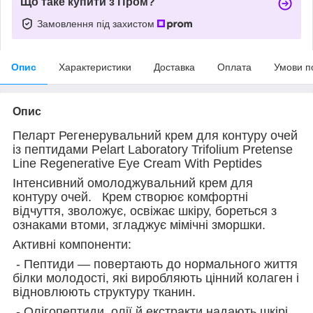
Що таке купити з Пром?
Замовлення під захистом
Опис
Характеристики
Доставка
Оплата
Умови п
Опис
Пеларт Регенерувальний крем для контуру очей
із пептидами Pelart Laboratory Trifolium Pretense
Line Regenerative Eye Cream With Peptides
Інтенсивний омолоджувальний крем для
контуру очей. Крем створює комфортні
відчуття, зволожує, освіжає шкіру, бореться з
ознаками втоми, згладжує мімічні зморшки.
Активні компоненти:
- Пептиди — повертають до нормального життя
білки молодості, які виробляють цінний колаген і
відновлюють структуру тканин.
- Олігопептиди, олії й екстракти надають шкірі