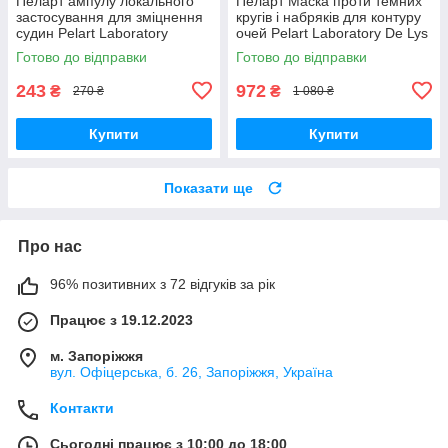
Пеларт ампулу локального
Пеларт Маска проти темних
застосування для зміцнення
кругів і набряків для контуру
судин Pelart Laboratory
очей Pelart Laboratory De Lys
Apricot Line 2 мл
Blanc Line Dark Circle 50 мл
Готово до відправки
Готово до відправки
243
972
₴
₴
270 ₴
1 080 ₴
Купити
Купити
Показати ще
Про нас
96% позитивних з 72 відгуків за рік
Працює з 19.12.2023
м. Запоріжжя
вул. Офіцерська, б. 26, Запоріжжя, Україна
Контакти
Сьогодні працює з 10:00 до 18:00