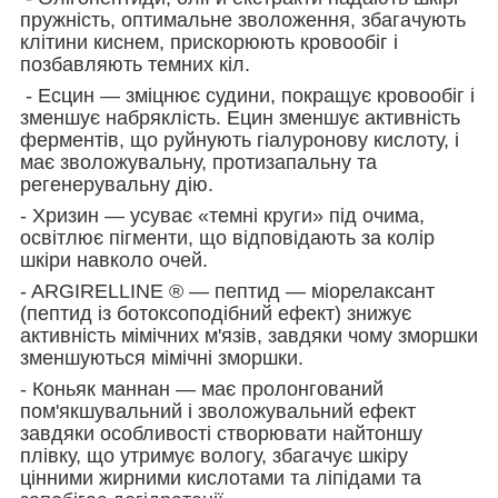
пружність, оптимальне зволоження, збагачують
клітини киснем, прискорюють кровообіг і
позбавляють темних кіл.
- Есцин — зміцнює судини, покращує кровообіг і
зменшує набряклість. Ецин зменшує активність
ферментів, що руйнують гіалуронову кислоту, і
має зволожувальну, протизапальну та
регенерувальну дію.
- Хризин — усуває «темні круги» під очима,
освітлює пігменти, що відповідають за колір
шкіри навколо очей.
- ARGIRELLINE ® — пептид — міорелаксант
(пептид із ботоксоподібний ефект) знижує
активність мімічних м'язів, завдяки чому зморшки
зменшуються мімічні зморшки.
- Коньяк маннан — має пролонгований
пом'якшувальний і зволожувальний ефект
завдяки особливості створювати найтоншу
плівку, що утримує вологу, збагачує шкіру
цінними жирними кислотами та ліпідами та