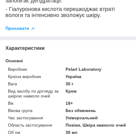
запобігає дегідратації.
- Гіалуронова кислота перешкоджає втраті
вологи та інтенсивно зволожує шкіру.
Приховати
Характеристики
Основні
Виробник
Pelart Laboratory
Країна виробник
Україна
Вага
30 г
Вид засобу по догляду за
Крем
шкірою навколо очей
Вік
18+
Вікова група
Без обмежень
Час застосування
Універсальний
Область застосування
Повіки, Шкіра навколо очей
Об`єм
30 мл