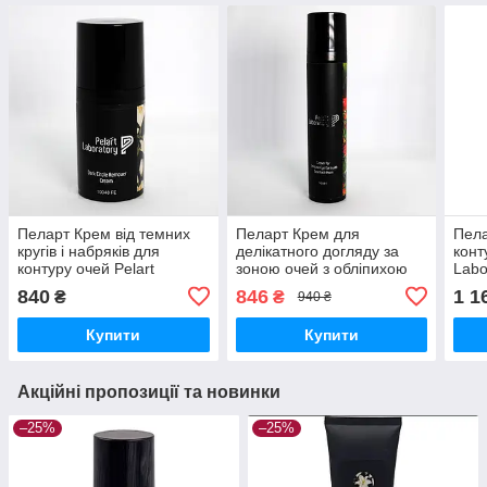
Пеларт Крем від темних
Пеларт Крем для
Пела
кругів і набряків для
делікатного догляду за
конт
контуру очей Pelart
зоною очей з обліпихою
Labo
Laboratory De Lys Blanc
Pelart Laboratory Fruit
Comp
840
846
1 1
₴
₴
940 ₴
Line Dark Circle Remover
Series Cream Eye 100 мл
Trea
Купити
Купити
Акційні пропозиції та новинки
–25%
–25%