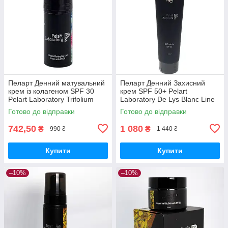
Пеларт Денний матувальний
Пеларт Денний Захисний
крем із колагеном SPF 30
крем SPF 50+ Pelart
Pelart Laboratory Trifolium
Laboratory De Lys Blanc Line
Pretense Line Collagen
UV PROTECTOR SPF 50+,
Готово до відправки
Готово до відправки
Matting Day Cream Spf 30
100 мл
742,50
1 080
₴
₴
990 ₴
1 440 ₴
Купити
Купити
–10%
–10%