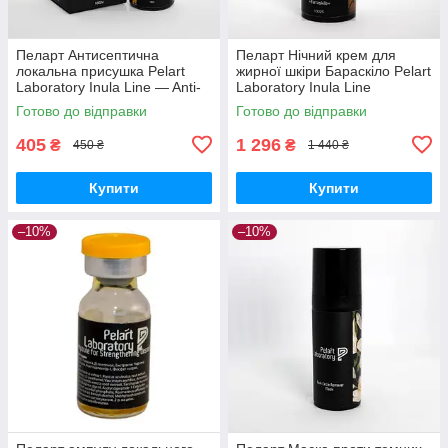
Пеларт Антисептична
Пеларт Нічний крем для
локальна присушка Pelart
жирної шкіри Бараскіло Pelart
Laboratory Inula Line — Anti-
Laboratory Inula Line
aknus, 30 мл
Barraskilo, 50 мл
Готово до відправки
Готово до відправки
405
1 296
₴
₴
450 ₴
1 440 ₴
Купити
Купити
–10%
–10%