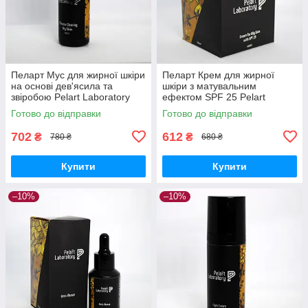
Пеларт Мус для жирної шкіри
Пеларт Крем для жирної
на основі дев'ясила та
шкіри з матувальним
звіробою Pelart Laboratory
ефектом SPF 25 Pelart
Inula Line Mousse, 180 мл
Laboratory Inula Line Cream
Готово до відправки
Готово до відправки
For Oily Skin
702
612
₴
₴
780 ₴
680 ₴
Купити
Купити
–10%
–10%