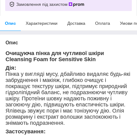
Замовлення під захистом
Опис
Характеристики
Доставка
Оплата
Умови п
Опис
Очищуюча пінка для чутливої шкіри
Cleansing Foam for Sensitive Skin
Дія:
Пінка у вигляді мусу, дбайливо видаляє будь-які
забруднення і макіяж, глибоко очищує і
покращує текстуру шкіри, підтримує природний
гідроліпідний баланс, не подразнюючи чутливу
шкіру. Протеїни шовку надають поживну і
загоюючу дію, підвищують еластичність шкіри.
Ялівець звужує пори і має тонізуючу дію. Олія
розмарину і екстракт волошки заспокоюють і
знімають подразнення.
Застосування: