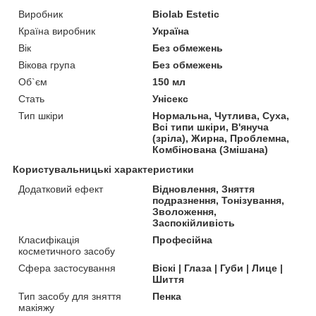
Виробник
Biolab Estetic
Країна виробник
Україна
Вік
Без обмежень
Вікова група
Без обмежень
Об`єм
150 мл
Стать
Унісекс
Тип шкіри
Нормальна, Чутлива, Суха,
Всі типи шкіри, В'януча
(зріла), Жирна, Проблемна,
Комбінована (Змішана)
Користувальницькі характеристики
Додатковий ефект
Відновлення, Зняття
подразнення, Тонізування,
Зволоження,
Заспокійливість
Класифікація
Професійна
косметичного засобу
Сфера застосування
Віскі | Глаза | Губи | Лице |
Шиття
Тип засобу для зняття
Пенка
макіяжу