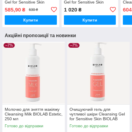
Gel for Sensitive Skin
Gel for Sensitive Skin
Clea
BIOLAB Estetic, 250 мл
BIOLAB Estetic, 500 мл
Lift
585,90
1 020
604
₴
₴
630 ₴
Este
Купити
Купити
Акційні пропозиції та новинки
–7%
–7%
Молочко для зняття макіяжу
Очищуючий гель для
Cleansing Milk BIOLAB Estetic,
чутливої шкіри Cleansing Gel
250 мл
for Sensitive Skin BIOLAB
Estetic, 250 мл
Готово до відправки
Готово до відправки