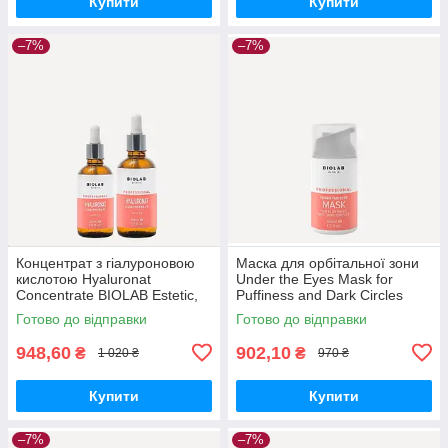
Купити
Купити
–7%
–7%
Концентрат з гіалуроновою
Маска для орбітальної зони
кислотою Hyaluronat
Under the Eyes Mask for
Concentrate BIOLAB Estetic,
Puffiness and Dark Circles
50 мл
BIOLAB Estetic, 50 мл
Готово до відправки
Готово до відправки
948,60
902,10
₴
₴
1 020 ₴
970 ₴
Купити
Купити
–7%
–7%