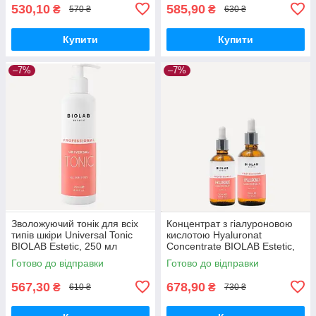
530,10
585,90
₴
₴
570 ₴
630 ₴
Купити
Купити
–7%
–7%
Зволожуючий тонік для всіх
Концентрат з гіалуроновою
типів шкіри Universal Tonic
кислотою Hyaluronat
BIOLAB Estetic, 250 мл
Concentrate BIOLAB Estetic,
30 мл
Готово до відправки
Готово до відправки
567,30
678,90
₴
₴
610 ₴
730 ₴