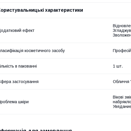
Користувальницькі характеристики
Відновле
одатковий ефект
Згладжув
Зволожен
ласифікація косметичного засобу
Професі
ількість в пакованні
1 шт.
фера застосування
Обличчя 
Вікові зм
роблема шкіри
набрякліс
Увядание
нформація для замовлення