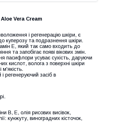
 Aloe Vera Cream
зволоження і регенерацію шкіри, є
о куперозу та подразнення шкіри.
амін Е, який так само входить до
ня та запобігає появі вікових змін.
ня пасифлори усуває сухість, даруючи
рних кислот, волога з поверхні шкіри
 м'якість.
і регенеруючий засіб в
рі.
ни В, Е, олія рисових висівок,
ї: кунжуту, виноградних кісточок,