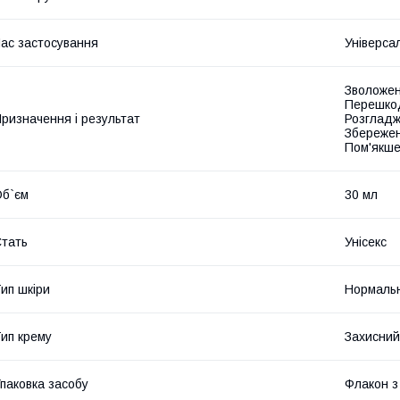
ас застосування
Універса
Зволожен
Перешкод
ризначення і результат
Розгладж
Збережен
Пом'якше
б`єм
30 мл
тать
Унісекс
ип шкіри
Нормальна
ип крему
Захисний
паковка засобу
Флакон з