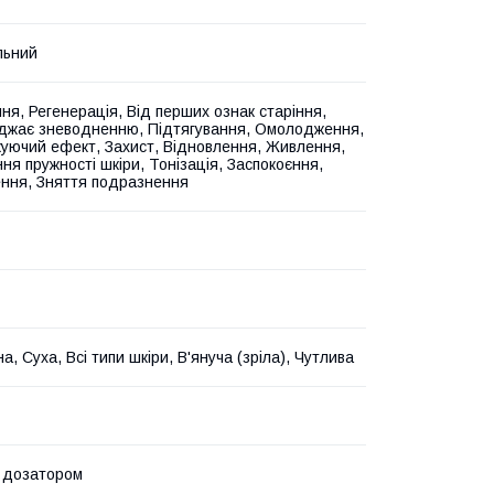
льний
ня, Регенерація, Від перших ознак старіння,
жає зневодненню, Підтягування, Омолодження,
уючий ефект, Захист, Відновлення, Живлення,
ня пружності шкіри, Тонізація, Заспокоєння,
ння, Зняття подразнення
, Суха, Всі типи шкіри, В'януча (зріла), Чутлива
 дозатором