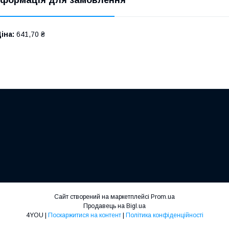
іна:
641,70 ₴
Сайт створений на маркетплейсі
Prom.ua
Продавець на Bigl.ua
4YOU |
Поскаржитися на контент
|
Політика конфіденційності