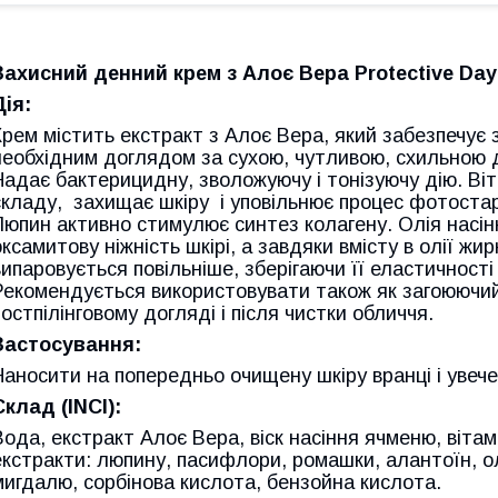
Захисний денний крем з Алоє Вера Protective Day
Дія:
Крем містить екстракт з Алоє Вера, який забезпечує 
необхідним доглядом за сухою, чутливою, схильною д
Надає бактерицидну, зволожуючу і тонізуючу дію. Віт
складу, захищає шкіру і уповільнює процес фотостарін
Люпин активно стимулює синтез колагену. Олія насін
оксамитову ніжність шкірі, а завдяки вмісту в олії жи
випаровується повільніше, зберігаючи її еластичності і
Рекомендується використовувати також як загоюючий 
постпілінговому догляді і після чистки обличчя.
Застосування:
Hаносити на попередньо очищену шкіру вранці і увече
Склад (INCI):
Вода, екстракт Алоє Вера, віск насіння ячменю, вітамі
екстракти: люпину, пасифлори, ромашки, алантоїн, олі
мигдалю, сорбінова кислота, бензойна кислота.