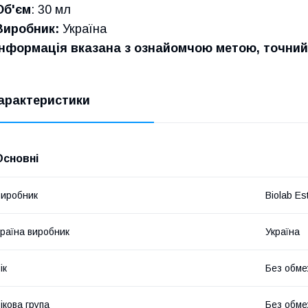
Об'єм
: 30 мл
Виробник:
Україна
Інформація вказана з ознайомчою метою, точний 
арактеристики
Основні
иробник
Biolab Est
раїна виробник
Україна
ік
Без обме
ікова група
Без обме