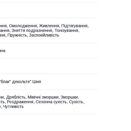
ння, Омолодження, Живлення, Підтягування,
ання, Зняття подразнення, Тонізування,
ня, Пружність, Заспокійливість
йна
"блак" декольте" Шия
іни, Дряблість, Мімічні зморшки, Зморшки,
ть, Роздраження, Сезонна сухість, Сухість,
, Чутливість