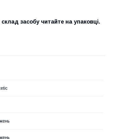
склад засобу читайте на упаковці.
etic
жень
жень