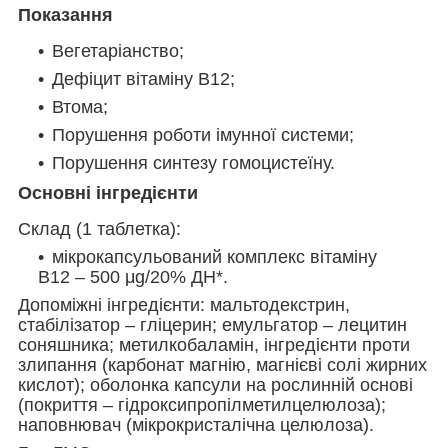
Показання
Вегетаріанство;
Дефіцит вітаміну B12;
Втома;
Порушення роботи імунної системи;
Порушення синтезу гомоцистеїну.
Основні інгредієнти
Склад (1 таблетка):
мікрокапсульований комплекс вітаміну
В12 – 500 μg/20% ДН*.
Допоміжні інгредієнти: мальтодекстрин,
стабілізатор – гліцерин; емульгатор – лецитин
соняшника; метилкобаламін, інгредієнти проти
злипання (карбонат магнію, магнієві солі жирних
кислот); оболонка капсули на рослинній основі
(покриття – гідроксипропілметилцелюлоза);
наповнювач (мікрокристалічна целюлоза).