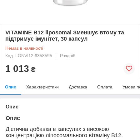
VITAMINE B12 liposomal Зменшує втому та
підтримує імунітет, 30 капсул
Немає в наявності
Код: LONVI12.6358595
Роздріб
1 013
₴
Опис
Характеристики
Доставка
Оплата
Умови п
Опис
Опис
Дієтична добавка в капсулах з високою
концентрацією ліпосомального вітаміну В12.