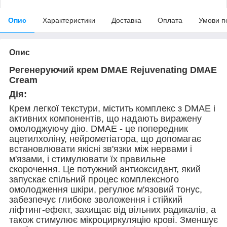
Опис
Характеристики
Доставка
Оплата
Умови п
Опис
Регенеруючий крем DMAE Rejuvenating DMAE
Cream
Дія:
Крем легкої текстури, містить комплекс з DMAE і
активних компонентів, що надають виражену
омолоджуючу дію. DMAE - це попередник
ацетилхоліну, нейрометіатора, що допомагає
встановлювати якісні зв'язки між нервами і
м'язами, і стимулювати їх правильне
скорочення. Це потужний антиоксидант, який
запускає спільний процес комплексного
омолодження шкіри, регулює м'язовий тонус,
забезпечує глибоке зволоження і стійкий
ліфтинг-ефект, захищає від вільних радикалів, а
також стимулює мікроциркуляцію крові. Зменшує