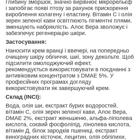
глибину зморшок, значно вирівнює мікрорельєф
і запобігає появі птозу за рахунок прискорення
вироблення колагену і еластину. Вітамін С і олія
зерен зеленої кави освітлюють пігментні плями,
зменшують набряклість. Алоє Вера зволожує і
забезпечує регенерацію шкіри.
Застосування:
Hаносити крем вранці і ввечері, на попередньо
очищену шкіру обличчя, шиї, зону декольте. Щоб
підсилити омолоджуючий ефект,
рекомендується використовувати в поєднанні з
антивіковим концентратом з DMAE 5%. У
професійних програмах догляду
використовувати як завершуючий крем.
Склад (INCI):
Вода, олія ши, екстракт бурих водоростей,
вітамін С, олія зерен зеленої кави, Алоє Вера,
DMAE 2%, екстракт женьшеню, альфа-ліполева
кислота, соєвий фосфоліпід, лінолева кислота,
вітамін Д, білок зародків пшениці, екстракт
виноградних кісточок, лецитин, олія обліпихи,